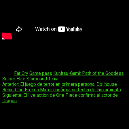
Sin duda, un buen surtido de juegos donde destaca
Sniper
Elite Resistance, estrenándose
«day one» en el servicio y
que nos vuelve a poner a las manos de un rifle para dar su
merecido a los nazis que campan a metros de distancia
Tags:
Far Cry
Game pass
Kunitsu-Gami: Path of the Goddess
Sniper Elite
Starbound
Tchia
Navegación
Anterior:
El juego de terror en primera persona, Dollhouse
Behind the Broken Mirror confirma su fecha de lanzamiento
de
Siguiente:
El live action de One Piece confirma al actor de
entradas
Dragon
Deja una respuesta
Tu dirección de correo electrónico no será publicada.
Los
campos obligatorios están marcados con
*