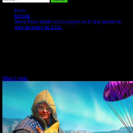
Inicio
Entrada
Game Pass añade estos juegos en lo que queda de
mes de enero de 2025
Game Pass añade estos juegos en lo
que queda de mes de enero de 2025
Ya sabemos los juegos que llegarán dentro de la segunda
quincena del mes de enero de 2025 a Xbox Game Pass en
consola y PC.
Altair Fisher
22 de enero, 2025
2 minutos de lectura