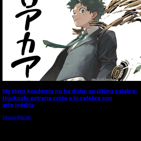
My Hero Academia no ha dicho su última palabra:
Horikoshi estrena corto y lo celebra con
arte inédito
MiguelMalab
6 de agosto, 2026
X
Facebook
Instagram