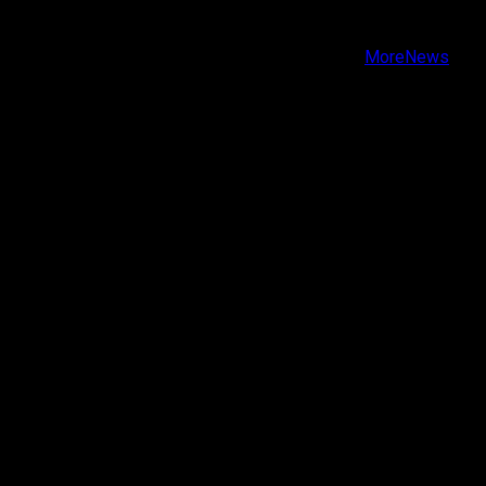
Youtube
Copyright © Todos los derechos reservados.
|
MoreNews
por AF themes.