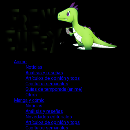
Saltar
al
contenido
Menú
Anime
principal
Noticias
Análisis y reseñas
Artículos de opinión y tops
Capítulos semanales
Guías de temporada (anime)
Otros
Manga y cómic
Noticias
Análisis y reseñas
Novedades editoriales
Artículos de opinión y tops
Capítulos semanales