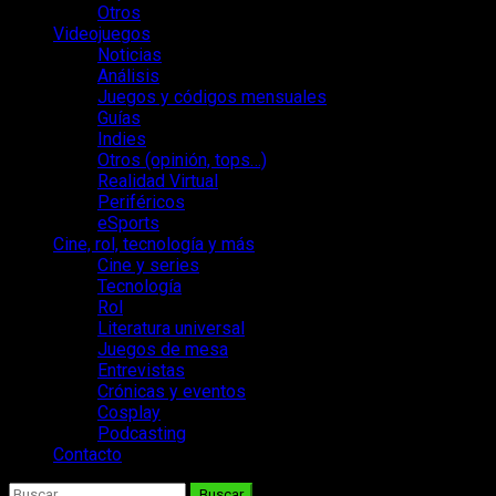
Otros
Videojuegos
Noticias
Análisis
Juegos y códigos mensuales
Guías
Indies
Otros (opinión, tops…)
Realidad Virtual
Periféricos
eSports
Cine, rol, tecnología y más
Cine y series
Tecnología
Rol
Literatura universal
Juegos de mesa
Entrevistas
Crónicas y eventos
Cosplay
Podcasting
Contacto
Buscar: