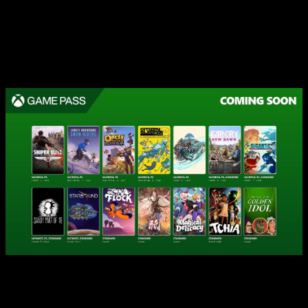
2025
. De hecho, incluso alguno de los primeros días de
febrero. Así que vamos allá con la lista.
Game Pass revela más juegos para el
mes de enero de 2025
21 de enero
:
Lonely Mountain: Snow Riders (Nube, PC y Xbox Series