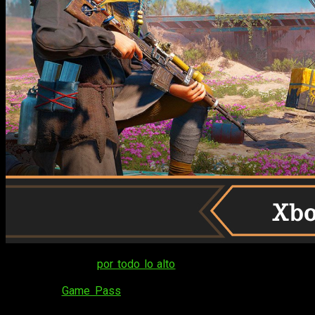
Acabamos el año
por todo lo alto
cuando el nuevo juego de
Indiana Jones llegaba al servicio de suscripción de
Microsoft,
Game Pass
. Ahora, ya sabemos los juegos que
llegarán a
Game Pass
en lo que queda de mes de
enero
de