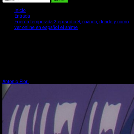
Inicio
Entrada
Frieren temporada 2 episodio 8, cuándo, dónde y cómo
ver online en español el anime
Frieren temporada 2 episodio 8,
cuándo, dónde y cómo ver online en
español el anime
Hoy te contamos todo lo que necesitas saber para disfrutar
online y en español del episodio 8 de Frieren temporada 2.
Antonio Flor
6 de marzo, 2026
3 minutos de lectura