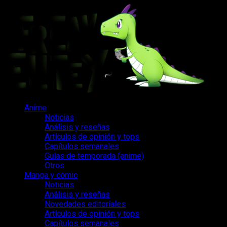
Saltar
al
contenido
Menú
Anime
principal
Noticias
Análisis y reseñas
Artículos de opinión y tops
Capítulos semanales
Guías de temporada (anime)
Otros
Manga y cómic
Noticias
Análisis y reseñas
Novedades editoriales
Artículos de opinión y tops
Capítulos semanales