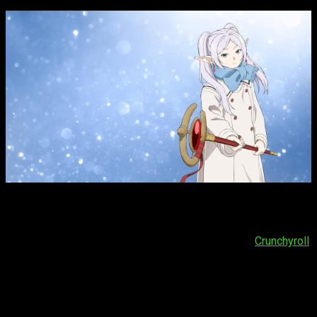
El estreno del
episodio 8 del anime
Frieren
temporada
2
se producirá el próximo
viernes 13 de marzo de 2026
. Al
igual que las dos anteriores
seasons
, la serie se podrá
disfrutar a través de la plataforma de
streaming
Crunchyroll
.
El horario es:
España (Península y Baleares)
: a las
16:00
horas
España (Islas Canarias)
: a las
15:00
horas
Argentina
: a las
12:00
horas