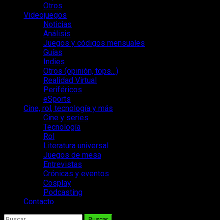
Otros
Videojuegos
Noticias
Análisis
Juegos y códigos mensuales
Guías
Indies
Otros (opinión, tops…)
Realidad Virtual
Periféricos
eSports
Cine, rol, tecnología y más
Cine y series
Tecnología
Rol
Literatura universal
Juegos de mesa
Entrevistas
Crónicas y eventos
Cosplay
Podcasting
Contacto
Buscar: