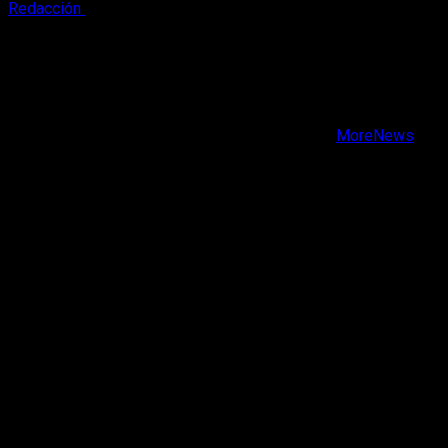
Redacción
9 de agosto, 2026
X
Facebook
Instagram
Youtube
Copyright © Todos los derechos reservados.
|
MoreNews
por AF themes.