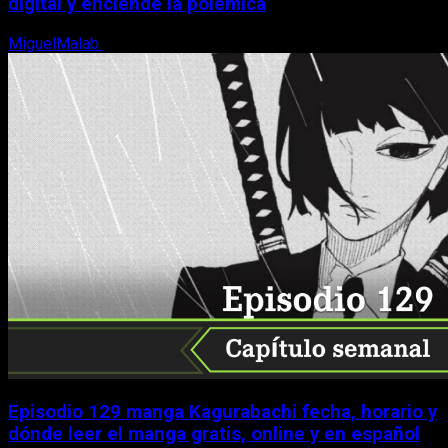
digital y enciende la polémica
MiguelMalab
9 de agosto, 2026
Episodio 129 manga Kagurabachi fecha, horario y
dónde leer el manga gratis, online y en español