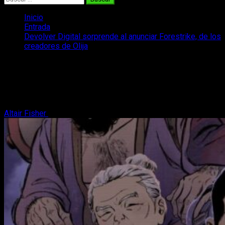
Inicio
Entrada
Devolver Digital sorprende al anunciar Forestrike, de los
creadores de Olija
Devolver Digital sorprende al anunciar
Forestrike, de los creadores de Olija
La magia de Devolver puede volver a sorprendernos en 2025
Altair Fisher
19 de julio, 2024
3 minutos de lectura