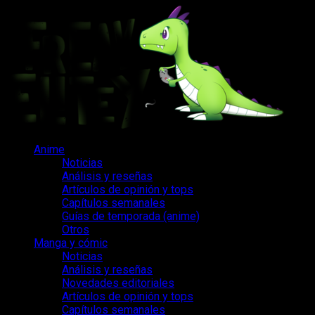
Saltar
al
contenido
Menú
Anime
principal
Noticias
Análisis y reseñas
Artículos de opinión y tops
Capítulos semanales
Guías de temporada (anime)
Otros
Manga y cómic
Noticias
Análisis y reseñas
Novedades editoriales
Artículos de opinión y tops
Capítulos semanales