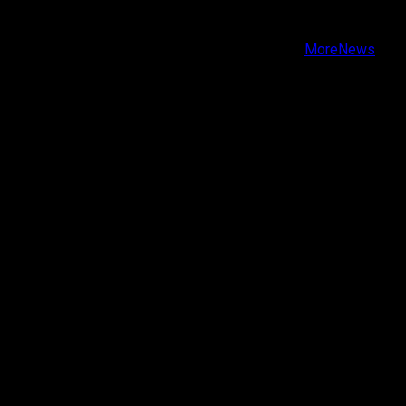
Youtube
Copyright © Todos los derechos reservados.
|
MoreNews
por AF themes.