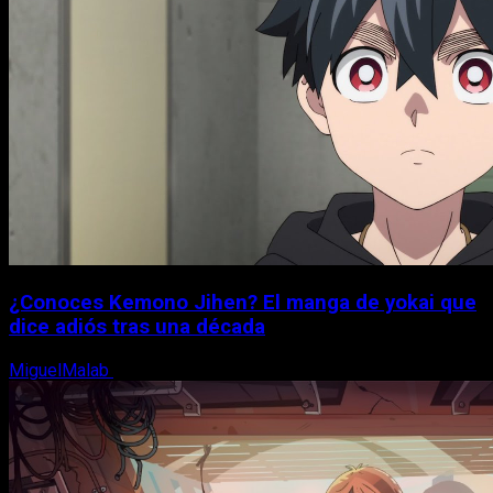
¿Conoces Kemono Jihen? El manga de yokai que
dice adiós tras una década
MiguelMalab
8 de agosto, 2026