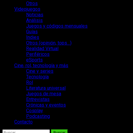
Otros
Videojuegos
Noticias
Análisis
Juegos y códigos mensuales
Guías
Indies
Otros (opinión, tops…)
Realidad Virtual
Periféricos
eSports
Cine, rol, tecnología y más
Cine y series
Tecnología
Rol
Literatura universal
Juegos de mesa
Entrevistas
Crónicas y eventos
Cosplay
Podcasting
Contacto
Buscar: