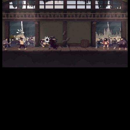
Caracteristicas principales:
Mejor prevenir que curar
: La Previsión, una mecánica
de juego distintiva que permite a los jugadores
experimentar sin consecuencias antes de luchar de
verdad, y ganar o morir en el intento. El bucle de juego
roguelike de Forestrike genera
runs
y encuentros
únicos cada vez que se realiza, por lo que la adaptación
y la improvisación son cruciales para progresar.
Combate Kung-Fú visceral
: Siempre en inferioridad