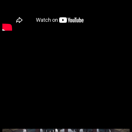
Como se puede apreciar en el tráiler,
Forestrike
es
un juego
de lucha táctico de kung-fu con un toque sobrenatural
.
Deberemos usar nuestra «presciencia» para visualizar
combates antes de que ocurran y prepararte para luego luchar
de verdad. Si pierdes, deberás empezar de cero. A nivel de
historia, tomaremos el control de un artista marcial llamado Yu
y te embarcarás en un viaje a través del país para liberar al
Emperador de la influencia de un malvado Almirante.
La jugabilidad de lo nuevo
de los creadores de
Olija
se
basa en una técnica meditativa que nos permite percibir
mentalmente los combates una y otra vez hasta encontrar una
secuencia de movimientos que le permita superar las
adversidades. Cuando estemos listos, tendremos que luchar
en la realidad, donde perder significa empezar todo de nuevo,
pero el progreso es permanente.