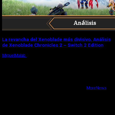
La revancha del Xenoblade más divisivo. Análisis
de Xenoblade Chronicles 2 – Switch 2 Edition
MiguelMalab
6 de agosto, 2026
X
Facebook
Instagram
Youtube
Copyright © Todos los derechos reservados.
|
MoreNews
por AF themes.