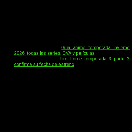
Los fans del anime de acción sobrenatural ya están
pendientes de
cuándo, dónde y cómo ver online, en
español y de manera legal el episodio 23 de la
temporada 3 de
Fire Force
, o el equivalente: el episodio
11 de la parte 2 de la temporada 3 de
Enen no Shouboutai:
San no Shou
si no la dividimos en
cours
.
Tal vez te interese:
Guía anime temporada invierno
2026: todas las series, OVA y películas
Tal vez te interese:
Fire Force temporada 3 parte 2
confirma su fecha de estreno
Fire Force
ha sabido mantenerse como uno de los animes
más populares gracias a su combinación de animación
espectacular, personajes carismáticos y una trama que
mezcla acción, humor y momentos oscuros. En esta tercera
temporada, la historia está entrando en su fase final, con
enfrentamientos cada vez más importantes y revelaciones
que mantienen a los espectadores al filo del asiento.
Además, con cada capítulo está cada vez más unido a otro
anime del mismo autor, que muchos recordaréis.