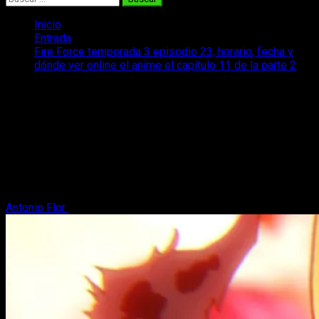
Inicio
Entrada
Fire Force temporada 3 episodio 23, horario, fecha y
dónde ver online el anime el capítulo 11 de la parte 2
Fire Force temporada 3 episodio 23,
horario, fecha y dónde ver online el
anime el capítulo 11 de la parte 2
Hoy te contamos todo lo que necesitas saber para disfrutar
online y en español del episodio 23 de Fire Force temporada
3.
Antonio Flor
13 de marzo, 2026
4 minutos de lectura