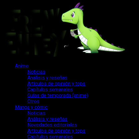
Saltar
al
contenido
Menú
Anime
principal
Noticias
Análisis y reseñas
Artículos de opinión y tops
Capítulos semanales
Guías de temporada (anime)
Otros
Manga y cómic
Noticias
Análisis y reseñas
Novedades editoriales
Artículos de opinión y tops
Capítulos semanales