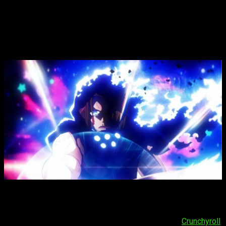
Fire Force
temporada 3, fecha, hora de
estreno y dónde ver el episodio 23 del
anime
Enen no Shouboutai: San no
Shou
El estreno del
episodio 23 del anime
Fire Force
temporada
3
se producirá el próximo
viernes 20 de marzo de 2026
. Al
igual que las dos anteriores
seasons
, la serie se podrá
disfrutar a través de la plataforma de
streaming
Crunchyroll
.