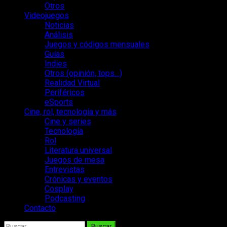
Otros
Videojuegos
Noticias
Análisis
Juegos y códigos mensuales
Guías
Indies
Otros (opinión, tops…)
Realidad Virtual
Periféricos
eSports
Cine, rol, tecnología y más
Cine y series
Tecnología
Rol
Literatura universal
Juegos de mesa
Entrevistas
Crónicas y eventos
Cosplay
Podcasting
Contacto
Buscar: