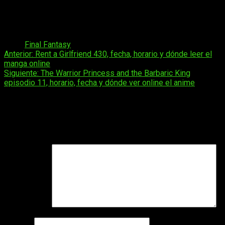
concreta por el momento. Con el Nintendo Direct ya pasado y
los detalles sobre la mesa, la espera empieza a hacerse más
llevadera.
Tags:
Final Fantasy
Navegación
Anterior:
Rent a Girlfriend 430, fecha, horario y dónde leer el
manga online
de
Siguiente:
The Warrior Princess and the Barbaric King
entradas
episodio 11, horario, fecha y dónde ver online el anime
Deja una respuesta
Tu dirección de correo electrónico no será publicada.
Los
campos obligatorios están marcados con
*
Comentario
*
Nombre