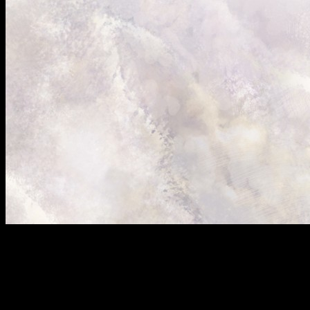
Décadas de Final Fantasy reunidas bajo un sistema de
combate renovado que tiene mucho que demostrar
Final Fantasy Resonance
sigue sumando detalles antes de
su lanzamiento en 2026. Tras su presentación en el Nintendo
Direct del 9 de junio,
Square Enix
acaba de desvelar cómo