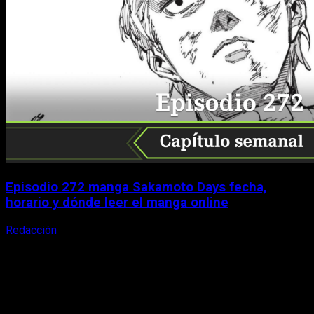
Episodio 272 manga Sakamoto Days fecha,
horario y dónde leer el manga online
Redacción
9 de agosto, 2026
X
Facebook
Instagram
Youtube