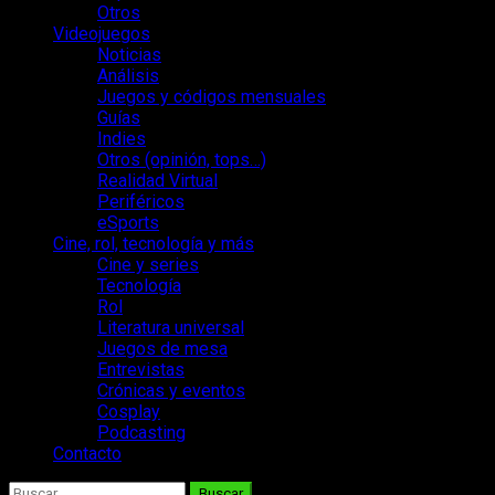
Otros
Videojuegos
Noticias
Análisis
Juegos y códigos mensuales
Guías
Indies
Otros (opinión, tops…)
Realidad Virtual
Periféricos
eSports
Cine, rol, tecnología y más
Cine y series
Tecnología
Rol
Literatura universal
Juegos de mesa
Entrevistas
Crónicas y eventos
Cosplay
Podcasting
Contacto
Buscar: