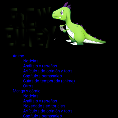
Saltar
al
contenido
Menú
Anime
principal
Noticias
Análisis y reseñas
Artículos de opinión y tops
Capítulos semanales
Guías de temporada (anime)
Otros
Manga y cómic
Noticias
Análisis y reseñas
Novedades editoriales
Artículos de opinión y tops
Capítulos semanales