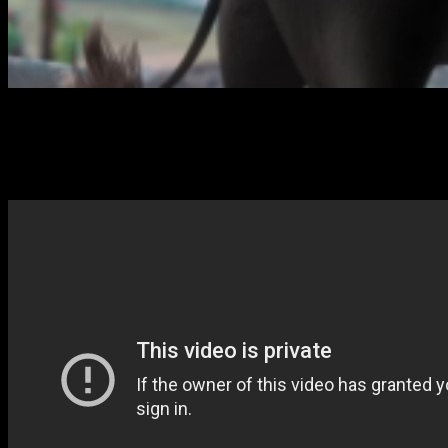
20th Century Fox
nos trae esta nueva producción del
estudio de animación
Blue Sky
basada en el libro de
Munro
Leaf
y
Robert Lawson
;
Ferdinand.
Un torito que ha aliviado
el sueño de muchos niños.