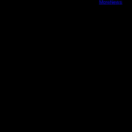
Copyright © Todos los derechos reservados.
|
MoreNews
por AF themes.