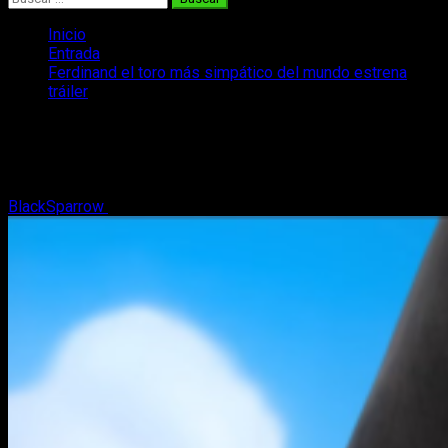
Inicio
Entrada
Ferdinand el toro más simpático del mundo estrena
tráiler
Ferdinand el toro más simpático del
mundo estrena tráiler
BlackSparrow
29 de marzo, 2017
2 minutos de lectura