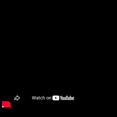
por lo que se espera que también cuente con lanzamiento en
formato físico. Además, lo hará en colaboración de la actual
propietaria de la IP,
Square-Enix
, a la que desde aquí, le
animamos a que repita éxito con
Parasite Eve
.
Fear Effect regresa más de 20 años y
muestra su primer tráiler
Fear Effect se muestra en un primer tráiler cargado de
novedades