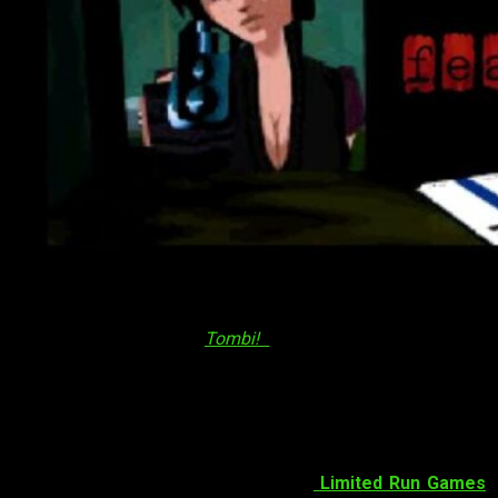
Del mismo modo que
Tombi!
está de enhorabuena, otro
clásico de la época,
Fear Effect
, confirma su lanzamiento en
sistemas actuales
con un primer tráiler
. En concreto llegará
para PS4, PS5, Nintendo Switch y PC a través de Steam
en
algún momento de 2025
.
El juego desarrollado originalmente por
Kronos Digital
Entertainment
, llegará de la mano de
Limited Run Games
,