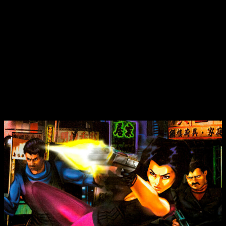
Fear Effect
es un juego con un estilo artístico único, que pese
a la época en la que se lanzó, conseguía mezclar gráficos 3D
con animaciones propias de una serie animada. También
conseguía innovar con su jugabilidad, que apostaba por
movimientos de cámara sorprendentes y cargados de acción.
Además,
Fear Effect
contó con una segunda entrega para la
misma consola, que de seguir los pasos de Tombi!, también
sería porteado. Respecto a los cambios o mejoras que tendrá
esta versión, aún no han sido anunciados, pero se esperan
que sean las mismas.