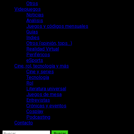
Otros
Videojuegos
Noticias
Análisis
Juegos y códigos mensuales
Guías
Indies
Otros (opinión, tops…)
Realidad Virtual
Periféricos
eSports
Cine, rol, tecnología y más
Cine y series
Tecnología
Rol
Literatura universal
Juegos de mesa
Entrevistas
Crónicas y eventos
Cosplay
Podcasting
Contacto
Buscar: