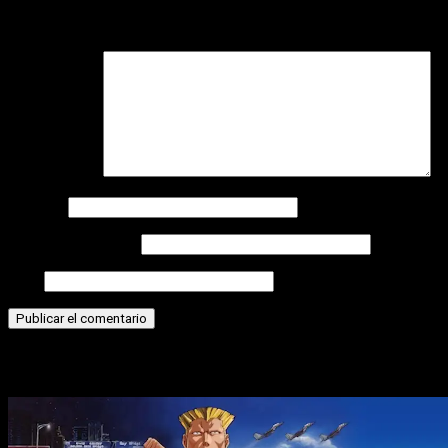
Tu dirección de correo electrónico no será publicada.
Los
campos obligatorios están marcados con
*
Comentario
*
Nombre
Correo electrónico
Web
Historias relacionadas