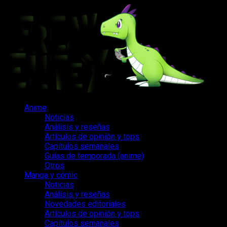
Saltar
al
contenido
Menú
Anime
principal
Noticias
Análisis y reseñas
Artículos de opinión y tops
Capítulos semanales
Guías de temporada (anime)
Otros
Manga y cómic
Noticias
Análisis y reseñas
Novedades editoriales
Artículos de opinión y tops
Capítulos semanales