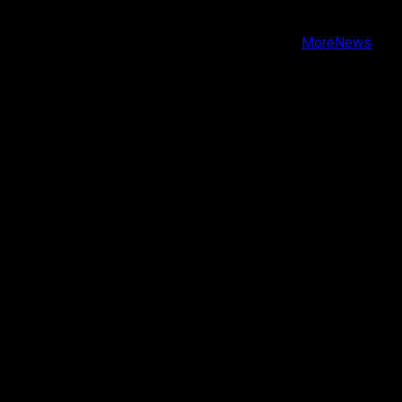
Youtube
Copyright © Todos los derechos reservados.
|
MoreNews
por AF themes.