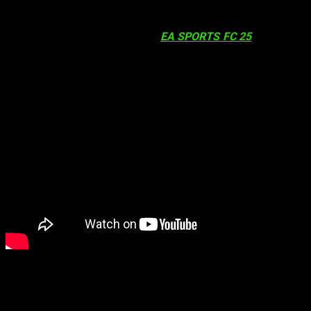
Quedan apenas semanas para el lanzamiento de uno de los
títulos de futbol más esperados y
EA
nos revela la lista de
los 25 mejores jugadores de
EA SPORTS FC 25
. Un listado
general de atletas donde se listan a los talentos y leyendas
mejor valorados por su desempeño en el campo.
Estas valoraciones influirán en los nuevos modos de juego
presentados desde el primer mes de anuncio del juego. De
modo que los jugadores podrán explorar dinámicas entre
jugadores en el nuevo modo Rush de 5V5, aprovechando al