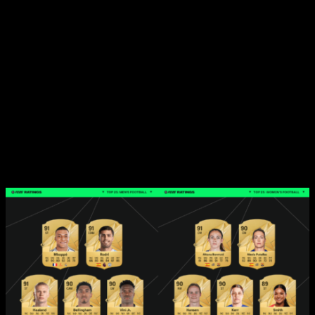
un juego tan legendario».
Asimismo, su par del futbol femenino, Aitana Bonmatí, quien
es la mejor jugadora valorada en la tabla, añadió
«Estoy
orgullosa de ser embajadora mundial de FC 25 y de que
EA SPORTS apueste por una mujer en una posición de
delantera. Esto se refleja en el juego y estoy feliz de
formar parte de él».
Una clasificación que muestra un poco del futuro del futbol, y
el paso del tiempo al ver a astros del futbol como Lionel
Messi dentro de esta composición, sin dudas una muestra
entre el pasado y futuro, que tenemos el privilegio de admirar
como fanáticos de los videojuegos y del deporte Rey.