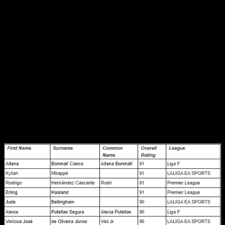
máximo las fortalezas de cada futbolista.
Estas puntuaciones se verán de forma más auténtica dentro
de la modalidad de 11v11 gracias a la tecnología de
inteligencia artificial FC IQ, influyendo incluso con datos
extraídos de la realidad para potenciar la experiencia de juego
con cada deportista. Con una plantilla de más de 19.000
jugadores, EA SPORTS FC 25 clasificará en función de las
ligas y sus enfrentamientos en el mundo real, aportando
mayor profundidad.
Estos son las 25 mejores jugadores por
media en
EA SPORTS FC 25