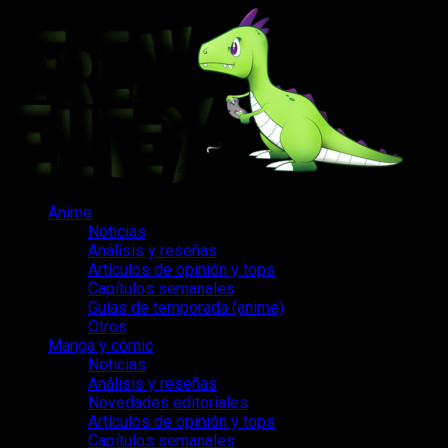
Saltar
al
contenido
Menú
Anime
principal
Noticias
Análisis y reseñas
Artículos de opinión y tops
Capítulos semanales
Guías de temporada (anime)
Otros
Manga y cómic
Noticias
Análisis y reseñas
Novedades editoriales
Artículos de opinión y tops
Capítulos semanales