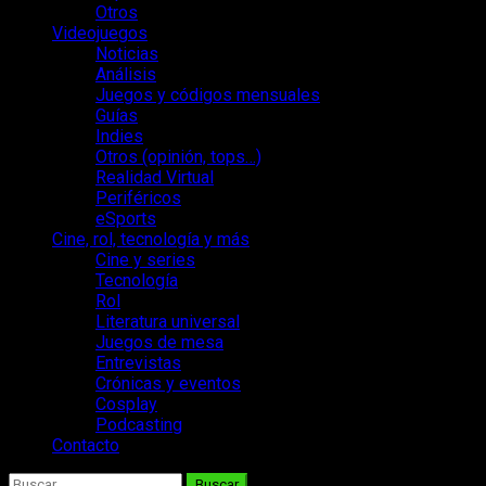
Otros
Videojuegos
Noticias
Análisis
Juegos y códigos mensuales
Guías
Indies
Otros (opinión, tops…)
Realidad Virtual
Periféricos
eSports
Cine, rol, tecnología y más
Cine y series
Tecnología
Rol
Literatura universal
Juegos de mesa
Entrevistas
Crónicas y eventos
Cosplay
Podcasting
Contacto
Buscar: