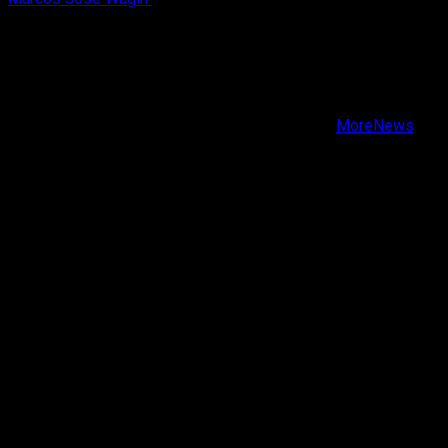
X
Facebook
Instagram
Youtube
Copyright © Todos los derechos reservados.
|
MoreNews
por AF themes.