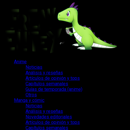
Saltar
al
contenido
Menú
Anime
principal
Noticias
Análisis y reseñas
Artículos de opinión y tops
Capítulos semanales
Guías de temporada (anime)
Otros
Manga y cómic
Noticias
Análisis y reseñas
Novedades editoriales
Artículos de opinión y tops
Capítulos semanales