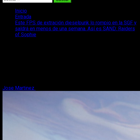
Inicio
Entrada
Este FPS de extración dieselpunk lo rompio en la SGF y
saldrá en menos de una semana. Así es SAND: Raiders
of Sophie
Este FPS de extración dieselpunk lo
rompio en la SGF y saldrá en menos de
una semana. Así es SAND: Raiders of
Sophie
Jose Martinez
6 de junio, 2026
3 minutos de lectura