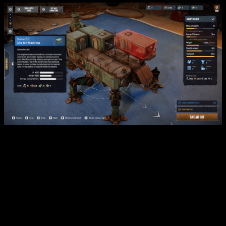
Detrás de este ambicioso proyecto se encuentra la conocida
editora tinyBuild, una empresa con una gran reputación en el
sector independiente.
Para dar vida a este universo han
confiado en el trabajo conjunto de los estudios
Hologryph y TowerHaus
, quienes buscan hacerse un hueco
importante en el competitivo mercado de los juegos de
disparos multijugador.
Este lanzamiento supone un paso firme para la distribuidora
en su objetivo de expandir su catálogo con experiencias