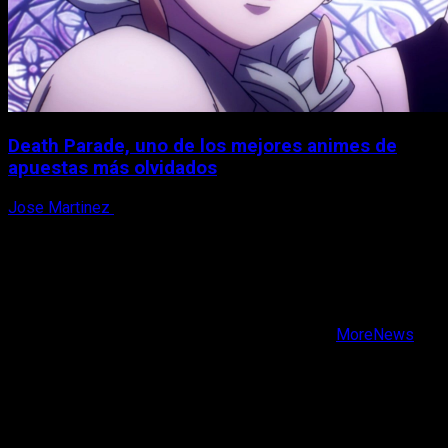
Death Parade, uno de los mejores animes de
apuestas más olvidados
Jose Martinez
7 de agosto, 2026
X
Facebook
Instagram
Youtube
Copyright © Todos los derechos reservados.
|
MoreNews
por AF themes.