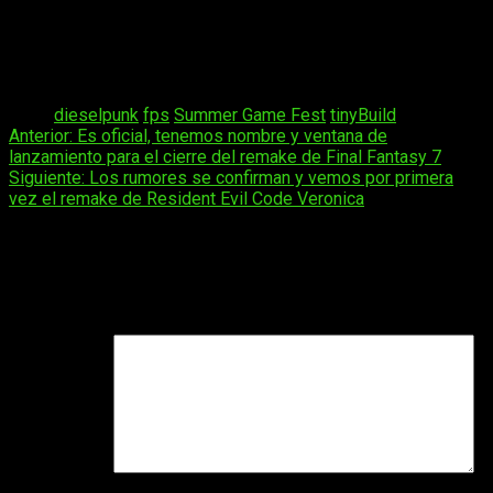
cooperativas de alta intensidad.
SAND: Raiders of Sophie
llegará a las tiendas digitales en pocos días
y busca
convertirse en una de las grandes sorpresas multijugador del
año.
Tags:
dieselpunk
fps
Summer Game Fest
tinyBuild
Navegación
Anterior:
Es oficial, tenemos nombre y ventana de
lanzamiento para el cierre del remake de Final Fantasy 7
de
Siguiente:
Los rumores se confirman y vemos por primera
entradas
vez el remake de Resident Evil Code Veronica
Deja una respuesta
Tu dirección de correo electrónico no será publicada.
Los
campos obligatorios están marcados con
*
Comentario
*