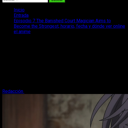
Inicio
Entrada
Episodio 7 The Banished Court Magician Aims to
Become the Strongest, horario, fecha y dónde ver online
el anime
Episodio 7 The Banished Court
Magician Aims to Become the
Strongest, horario, fecha y dónde ver
online el anime
Te contamos todo sobre donde y cuándo ver el episodio 7 de
The Banished Court Magician Aims to Become the Strongest.
Redacción
8 de noviembre, 2025
4 minutos de lectura