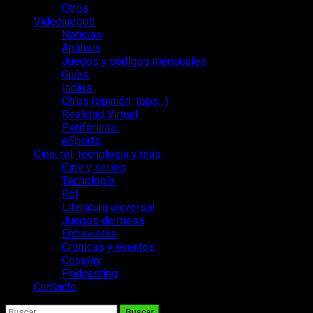
Otros
Videojuegos
Noticias
Análisis
Juegos y códigos mensuales
Guías
Indies
Otros (opinión, tops…)
Realidad Virtual
Periféricos
eSports
Cine, rol, tecnología y más
Cine y series
Tecnología
Rol
Literatura universal
Juegos de mesa
Entrevistas
Crónicas y eventos
Cosplay
Podcasting
Contacto
Buscar: