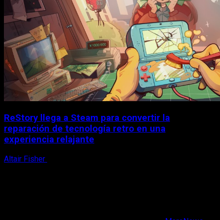
ReStory llega a Steam para convertir la
reparación de tecnología retro en una
experiencia relajante
Altair Fisher
8 de agosto, 2026
X
Facebook
Instagram
Youtube