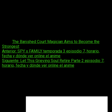
isekai y de fantasía pura.
Su éxito demuestra el interés del
público por relatos de reconstrucción personal más que
de conquista épica.
Con ello,
The Banished Court Magician
Aims to Become the Strongest
se suma al grupo de títulos
que buscan reinterpretar los códigos tradicionales del poder
y la magia, situando el ingenio y la experiencia como
verdaderas armas del héroe moderno.
Tags:
The Banished Court Magician Aims to Become the
Strongest
Navegación
Anterior:
SPY x FAMILY temporada 3 episodio 7, horario,
fecha y dónde ver online el anime
de
Siguiente:
Let This Grieving Soul Retire Parte 2 episodio 7,
entradas
horario, fecha y dónde ver online el anime
Deja una respuesta
Tu dirección de correo electrónico no será publicada.
Los
campos obligatorios están marcados con
*