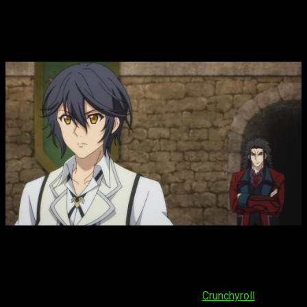
estreno y dónde ver el episodio 7 del
anime
Repasamos todo lo que sabemos sobre la emisión
del
episodio 7 de
The Banished Court Magician Aims to
Become the Strongest
, también conocida como
Mikata ga
Yowasugite Hojo Mahō ni Tesshiteita Kyūtei Mahōshi, Tsuihō
Sarete Saikyō o Mezasu
. Se emite en
Crunchyroll
, la fecha