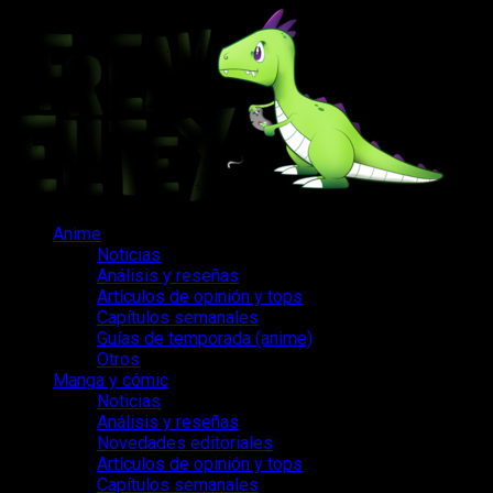
Saltar
al
contenido
Menú
Anime
principal
Noticias
Análisis y reseñas
Artículos de opinión y tops
Capítulos semanales
Guías de temporada (anime)
Otros
Manga y cómic
Noticias
Análisis y reseñas
Novedades editoriales
Artículos de opinión y tops
Capítulos semanales