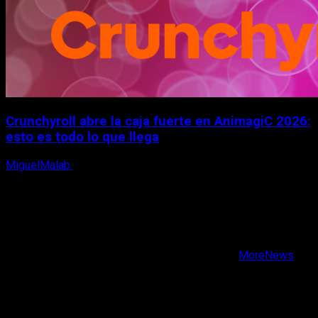
Crunchyroll abre la caja fuerte en AnimagiC 2026:
esto es todo lo que llega
MiguelMalab
5 de agosto, 2026
X
Facebook
Instagram
Youtube
Copyright © Todos los derechos reservados.
|
MoreNews
por AF themes.