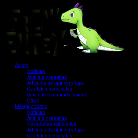
Saltar
al
contenido
Menú
Anime
principal
Noticias
Análisis y reseñas
Artículos de opinión y tops
Capítulos semanales
Guías de temporada (anime)
Otros
Manga y cómic
Noticias
Análisis y reseñas
Novedades editoriales
Artículos de opinión y tops
Capítulos semanales