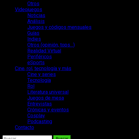
Otros
Videojuegos
Noticias
Análisis
Juegos y códigos mensuales
Guías
Indies
Otros (opinión, tops…)
Realidad Virtual
Periféricos
eSports
Cine, rol, tecnología y más
Cine y series
Tecnología
Rol
Literatura universal
Juegos de mesa
Entrevistas
Crónicas y eventos
Cosplay
Podcasting
Contacto
Buscar: