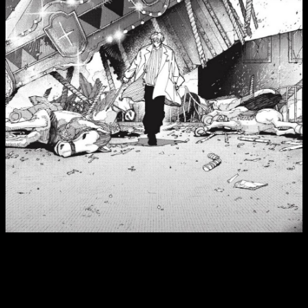
Dicho esto, no nos andamos más por las ramas. Si quieres
saber cuándo podrás leer el
capítulo
267
del
manga
de
Sakamoto Days
, la fecha de publicación
es
domingo 12 de julio de 2026
. En lo que respecta a donde,
la plataforma en la que se puede leer gratis y de manera legal