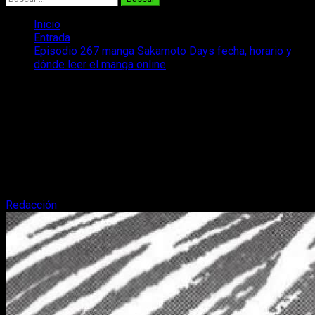
Inicio
Entrada
Episodio 267 manga Sakamoto Days fecha, horario y
dónde leer el manga online
Episodio 267 manga Sakamoto Days
fecha, horario y dónde leer el manga
online
Si quieres estar enterado sobre cuándo, cómo y en qué
página web podrás leer el episodio 267 del manga de
Sakamoto Days, te lo contamos.
Redacción
5 de julio, 2026
3 minutos de lectura