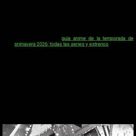
dónde y cómo leer gratis online en español el capítulo
267 del manga
Sakamoto Days
, me gustaría volver a
plantearos una pregunta. ¿Qué os está pareciendo el manga
hasta la fecha? Tras más de 250 capítulos, ¿pensáis que la
historia se está resintiendo o va a mejor?
Tal vez te interese:
guía anime de la temporada de
primavera 2026: todas las series y estrenos
A título personal estoy disfrutando mucho de seguir
semanalmente el manga, pero es cierto que me estoy
encontrando con cierta frecuencia con comentarios que están
un tanto descontentos con su situación actual. Por eso me
gustaría preguntaros. Dicho esto, vamos al quid de la
cuestión.
Sakamoto Days
episodio 267 del
manga, fecha y horario para leer online,
en español y gratis