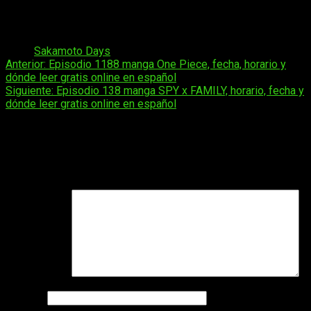
editorial a franquicia multimedia. Esta expansión consolidó a
Sakamoto Days
entre los shōnen más relevantes de su
generación.
Tags:
Sakamoto Days
Navegación
Anterior:
Episodio 1188 manga One Piece, fecha, horario y
dónde leer gratis online en español
de
Siguiente:
Episodio 138 manga SPY x FAMILY, horario, fecha y
entradas
dónde leer gratis online en español
Deja una respuesta
Tu dirección de correo electrónico no será publicada.
Los
campos obligatorios están marcados con
*
Comentario
*
Nombre