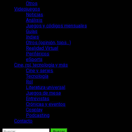
Otros
Videojuegos
Noticias
Análisis
Juegos y códigos mensuales
Guías
Indies
Otros (opinión, tops…)
Realidad Virtual
Periféricos
eSports
Cine, rol, tecnología y más
Cine y series
Tecnología
Rol
Literatura universal
Juegos de mesa
Entrevistas
Crónicas y eventos
Cosplay
Podcasting
Contacto
Buscar: