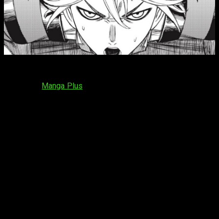
El
capítulo 241 de
Dandadan
se publicará el
lunes 20 de
julio de 2026
. Una vez más, se podrá leer online de manera
gratuita en
Manga Plus
. El nuevo episodio estará disponible a
partir de los siguientes horarios:
España (Península y Baleares)
: a las
17:00
horas
España (Islas Canarias)
: a las
16:00
horas
Argentina
: a las
13:00
horas
Uruguay
: a las
13:00
horas
Brasil
(hora de Brasília): a las
13:00
horas
Chile
: a las
13:00
horas
Paraguay
: a las
13:00
horas
República Dominicana
: a las
12:00
horas
Puerto Rico
: a las
12:00
horas
Venezuela
: a las
12:00
horas
Bolivia
: a las
12:00
horas
Cuba
: a las
12:00
horas