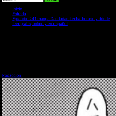
Inicio
Entrada
Episodio 241 manga Dandadan, fecha, horario y dónde
leer gratis, online y en español
Episodio 241 manga Dandadan, fecha,
horario y dónde leer gratis, online y en
español
Repasamos la fecha y horario, es decir, dónde, cuándo y
cómo leer el episodio 240 del manga de Dan Da Dan
(Dandadan).
Redacción
6 de julio, 2026
3 minutos de lectura