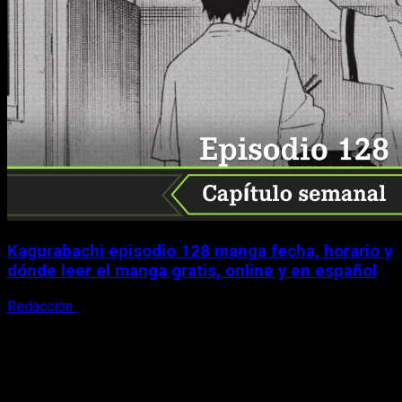
Kagurabachi episodio 128 manga fecha, horario y
dónde leer el manga gratis, online y en español
Redacción
7 de agosto, 2026
X
Facebook
Instagram
Youtube