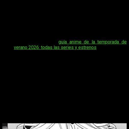
últimos episodios me pilló un poco a contrapié, siempre me
hace mucha gracia ver al Barón Rojo en escena. No puedo
evitarlo, y es por eso que tenga ganas de ver si sigue
haciendo de las suyas o no mientras me pregunto
cuándo,
dónde y cómo leer el manga online, en español y de
manera legal el capítulo 241 de
Dandadan
.
Tal vez te interese:
guía anime de la temporada de
verano 2026: todas las series y estrenos
Lo digo de manera retórica, por supuesto, ya que en este
tema volvemos a contaros todo lo que necesitáis saber para
seguir disfrutando de la serie sin problema alguno, ya sea
desde el móvil o el ordenador. Dicho esto, pues os contamos
todo sobre el tema con el pequeño lamento de que en esta
ocasión nos tocará esperar más de la cuenta.
Dandadan
episodio 241 del manga,
fecha y horario para leer online, en
español y gratis