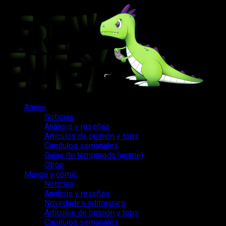
Saltar
al
contenido
Menú
Anime
principal
Noticias
Análisis y reseñas
Artículos de opinión y tops
Capítulos semanales
Guías de temporada (anime)
Otros
Manga y cómic
Noticias
Análisis y reseñas
Novedades editoriales
Artículos de opinión y tops
Capítulos semanales