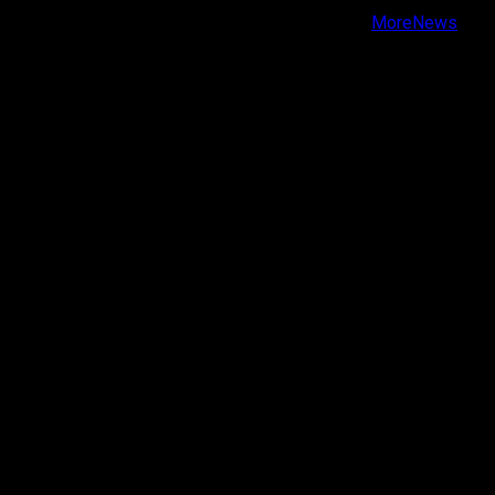
Copyright © Todos los derechos reservados.
|
MoreNews
por AF themes.