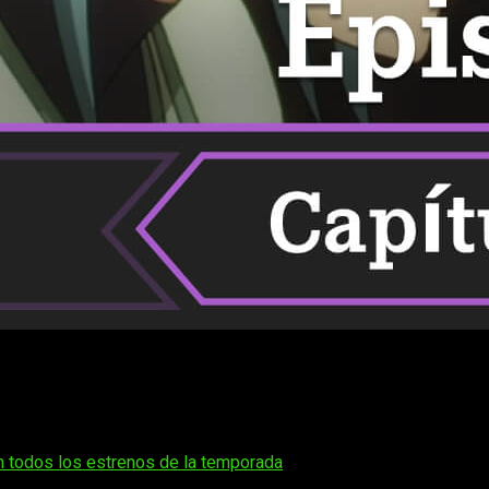
ente buscas
cuándo, dónde y cómo ver online, en español y d
avanzando con buen ritmo y cada semana suma más fanáticos que 
 subestimaron su poder. Ahora que la trama se acerca a moment
ictos.
 todos los estrenos de la temporada