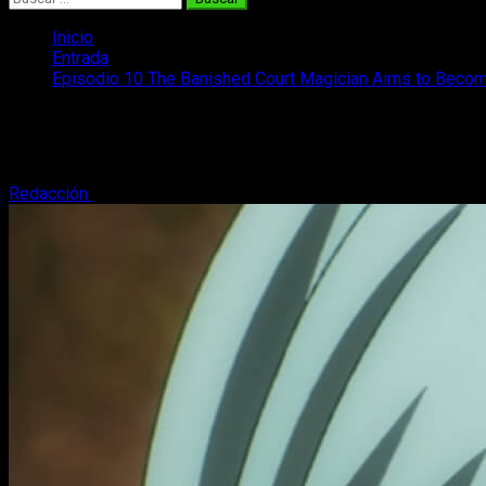
Inicio
Entrada
Episodio 10 The Banished Court Magician Aims to Become 
Episodio 10 The Banished Court Magician
Te contamos todo sobre donde y cuándo ver el episodio 10 de
Redacción
29 de noviembre, 2025
3 minutos de lectura