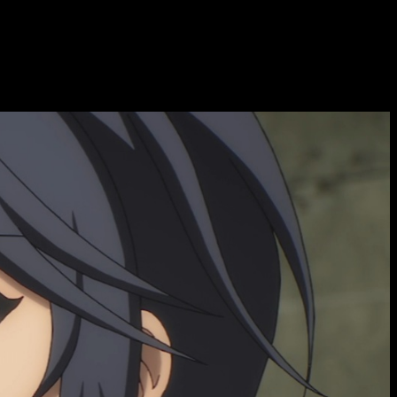
 un protagonista decidido a demostrar su verdadero potencial.
gún tu región, aquí encontrarás todo lo necesario para verlo sin
eno y dónde ver el episodio 10 del anime