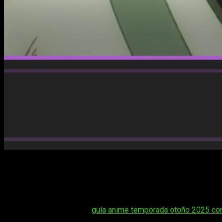
Si ya estás al día con la serie y esperando lo nuevo, seguram
Magician Aims to Become the Strongest
. La historia sigue 
del protagonista tras haber sido rechazado por aquellos que
próximo capítulo para ver cómo se desarrollan los nuevos confl
Tal vez te interese:
guía anime temporada otoño 2025 con