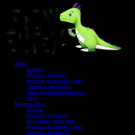
Saltar
al
contenido
Menú
Anime
principal
Noticias
Análisis y reseñas
Artículos de opinión y tops
Capítulos semanales
Guías de temporada (anime)
Otros
Manga y cómic
Noticias
Análisis y reseñas
Novedades editoriales
Artículos de opinión y tops
Capítulos semanales