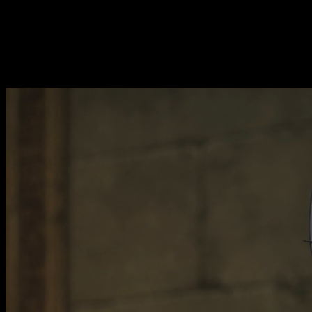
El anime sigue ganando atención dentro de la temporada graci
Si estás listo para continuar con la historia pero necesitas co
complicaciones y completamente legal.
The Banished Court Magician Aims to B