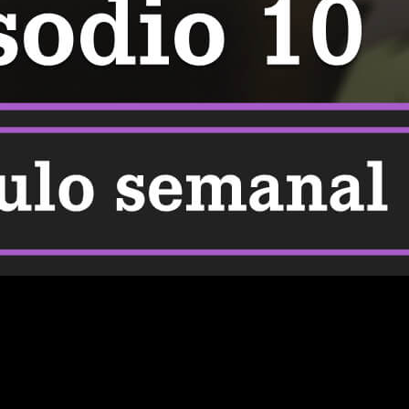
e manera legal el episodio 10 del anime
The Banished Court
disfrutan la mezcla de fantasía, magia, traiciones y evolución
os clave, muchos seguidores están pendientes del estreno del