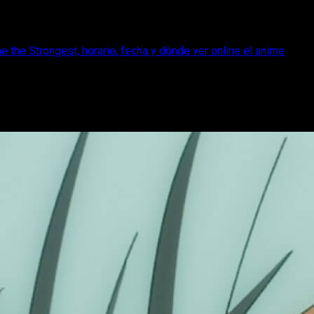
the Strongest, horario, fecha y dónde ver online el anime
 Aims to Become the Strongest, horario,
 The Banished Court Magician Aims to Become the Strongest.