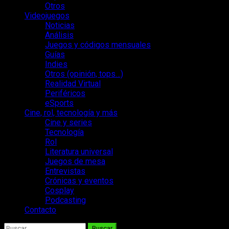
Otros
Videojuegos
Noticias
Análisis
Juegos y códigos mensuales
Guías
Indies
Otros (opinión, tops…)
Realidad Virtual
Periféricos
eSports
Cine, rol, tecnología y más
Cine y series
Tecnología
Rol
Literatura universal
Juegos de mesa
Entrevistas
Crónicas y eventos
Cosplay
Podcasting
Contacto
Buscar: