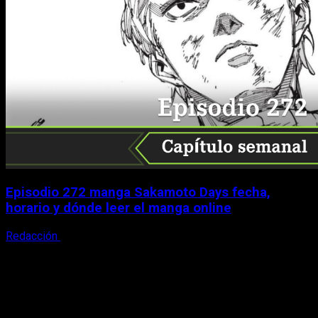
Episodio 272 manga Sakamoto Days fecha,
horario y dónde leer el manga online
Redacción
9 de agosto, 2026
X
Facebook
Instagram
Youtube