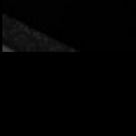
Manteniendo su estilo y funciones originales, el
ZX
Spectrum
regresa con una réplica diseñada y adaptada a la
modernidad.
PLAION
y
Retro Games Ltd
. anuncian esta
icónica pieza de cultura, que volverá loco a más de un
coleccionista de la comunidad retro. Aquí os contamos un
poco sobre esta auténtica joya histórica de la tecnología.