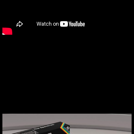
A diferencia de otros sistemas de emulación, el
Spectrum
propone un diseño fiel al emblemático gigante retro, este
dispositivo incluirá 48 juegos preinstalados, además de que
mediante USB los usuarios podrán añadir sus propios juegos
al sistema. El innovador diseño de esta pieza rompió
cualquier concepto de
«Ordenador doméstico»
en la
década de los 80, su diseño y funciones fueron más allá de
dispositivos como el
Comodore 64 o el BBC Micro
.
Características principales | ZX
Spectrum