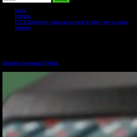
Inicio
Entrada
El ZX Spectrum regresa por todo lo alto y en su mejor
versión
El ZX Spectrum regresa por todo lo alto
y en su mejor versión
Santiago Fernández Viñas
26 de noviembre, 2024
2 minutos
de lectura