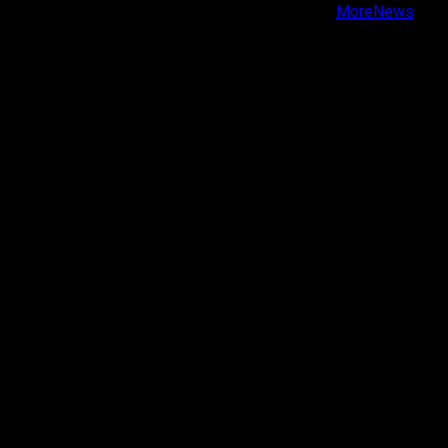
Copyright © Todos los derechos reservados.
|
MoreNews
por AF themes.