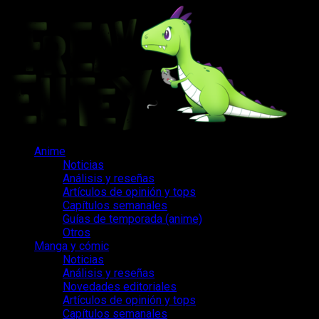
Saltar
al
contenido
Menú
Anime
principal
Noticias
Análisis y reseñas
Artículos de opinión y tops
Capítulos semanales
Guías de temporada (anime)
Otros
Manga y cómic
Noticias
Análisis y reseñas
Novedades editoriales
Artículos de opinión y tops
Capítulos semanales