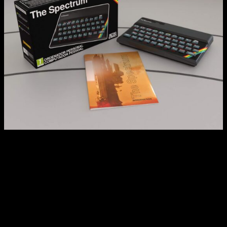
La máquina puede emular todos los modelos de
ZX
Spectrum
desde los 16K a los 128K, cada uno de los
títulos y juegos posee su licencia oficial y se juegan
exclusivamente con el teclado, idéntico al original, aquí
puedes consultar la lista completa de títulos
licenciados.
Asimismo, se añaden funciones de accesibilidad, como
el poder rebobinar el juego hasta 40 segundos o
múltiples ranuras de guardado para cada juego y la