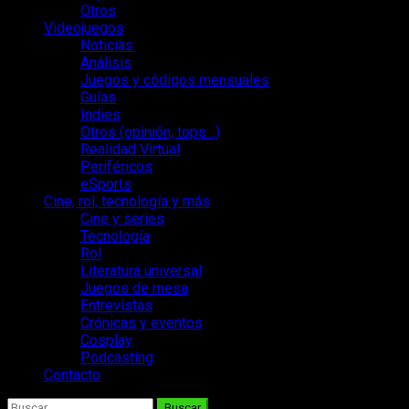
Otros
Videojuegos
Noticias
Análisis
Juegos y códigos mensuales
Guías
Indies
Otros (opinión, tops…)
Realidad Virtual
Periféricos
eSports
Cine, rol, tecnología y más
Cine y series
Tecnología
Rol
Literatura universal
Juegos de mesa
Entrevistas
Crónicas y eventos
Cosplay
Podcasting
Contacto
Buscar: