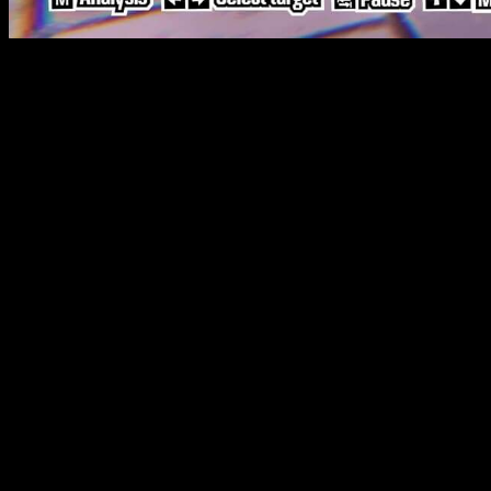
Ryuji, el alma rebelde conocida como Skull
, de gran corazó
su persona, Captain Kidd, podrá ejecutar poderosos ataques el
Ann, la feroz Panther
, amable, pero dispuesta a todos, en
persona quien utiliza ataques de fuego y poderosas bombas par
Yosuke, el valiente y excéntrico, Fox
, impresionará a todo
Goemon, congelará todo a su paso, y además podrá engañar al
Makoto, la implacable Queen
, la hermana mayor y estratega 
mandando por los aires a todos los enemigos.
Futaba, nuestra cerebro y guia bajo el nombre de Oracle
,
de mejoras y apoyo para sobrevivir durante el combate y permi
Finalmente, Haru, la elegante y letal Noir
, la artillería p
hacha, además cuenta con su persona, Milady quien usará su po
Que esperamos del juego y cuándo saldrá
No caben dudas, cada vez queda menos para este nuevo lanza
Recordamos que
Persona 5 Tactica
llega este 17 de noviembre