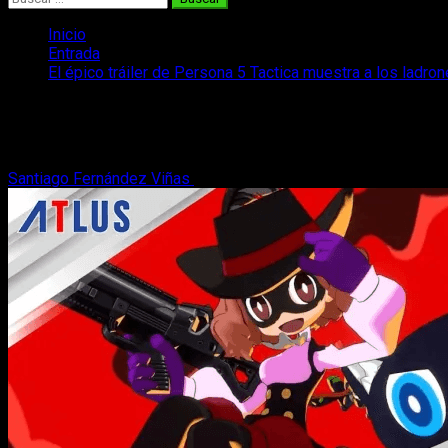
Inicio
Entrada
El épico tráiler de Persona 5 Tactica muestra a los ladro
El épico tráiler de Persona 5 Tactica mu
Llega un nuevo y épico tráiler de Persona 5 Tactica, donde se 
Santiago Fernández Viñas
5 de octubre, 2023
3 minutos de lec