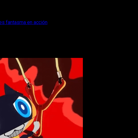
nes fantasma en acción
estra a los ladrones fantasma en acción
muestran a los ladrones fantasma listos para este nuevo rpg de e
tura