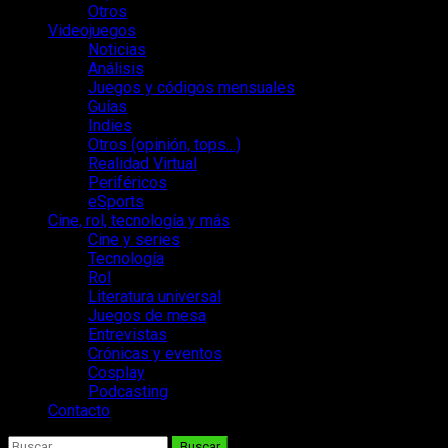
Otros
Videojuegos
Noticias
Análisis
Juegos y códigos mensuales
Guías
Indies
Otros (opinión, tops…)
Realidad Virtual
Periféricos
eSports
Cine, rol, tecnología y más
Cine y series
Tecnología
Rol
Literatura universal
Juegos de mesa
Entrevistas
Crónicas y eventos
Cosplay
Podcasting
Contacto
Buscar: