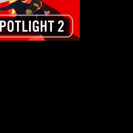
barnos el corazón una vez más.
Atlus
vuelve a sorprender con 
entar a nuevos enemigos.