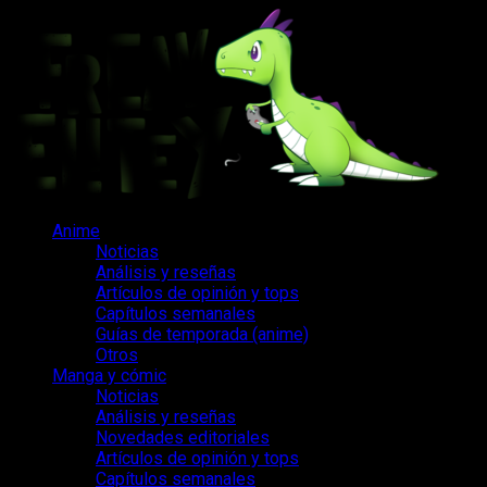
Saltar
al
contenido
Menú
Anime
principal
Noticias
Análisis y reseñas
Artículos de opinión y tops
Capítulos semanales
Guías de temporada (anime)
Otros
Manga y cómic
Noticias
Análisis y reseñas
Novedades editoriales
Artículos de opinión y tops
Capítulos semanales