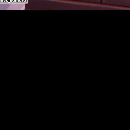
n y pocas pulgas, arremeterá contra el enemigo con su poderosa
éctricos y que dañan, incluso a enemigos protegidos.
cenderá el combate con su ametralladora pudiendo atacar a en
a no dejar títere con cabeza.
s con sus dotes tanto en el arte como el combate, su rifle perm
 enemigo creando copias del mismo.
del grupo, hará valer la ley para castigar a todo aquel que esté
 como en aventuras anteriores de los fantasma, nuestra inteligent
tirnos luchar siempre con todo.
esada del grupo llega y es que con Haru, los enemigos correrán
der psíquico y atraerá a los enemigos para desatar todo su arse
miento, y los fanáticos de la saga y las aventuras de los la
 para PlayStation 5, PlayStation 4, Xbox Series X|S, Xbox One,