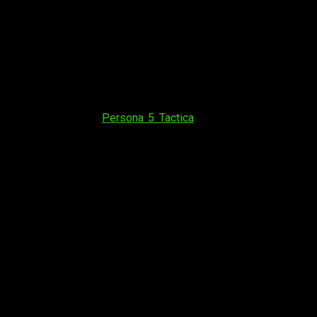
un épico tráiler de
Persona 5 Tactica
, donde veremos a los