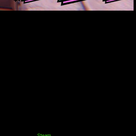
 escopeta, capaz de dañar en área a los oponentes y gracias a
emigos a distancia y quemará a todo maleante con Carmen, su
itirá finiquitar con todo enemigo a larga distancia, junto con
 frente a ella, con su fuerza y el poder de Johanna, arrollará,
e hacker ladrona, nos guiará durante las batallas y nos proveerá
 despavoridos con su lanzagranadas de gran daño y su poderosa
nal.
drones fantasma de corazones están ansiosos por su llegada.
 Nintendo Switch y
Steam
para PC.