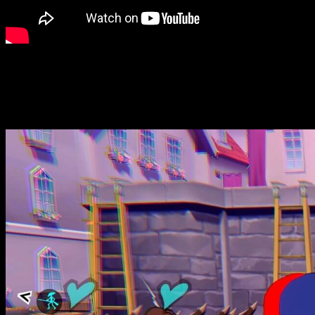
Este adelanto nos muestra en acción las habilidades del resto
los demás miembros del equipo Ryuji, Ann, Yosuke, Futaba y Ha
Vuelven los ladrones fantasma en este é