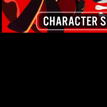
Muchos fanáticos los esperaron, y pronto llegarán para ro
extravagantes ladrones fantasma, volver a la acción para enfr