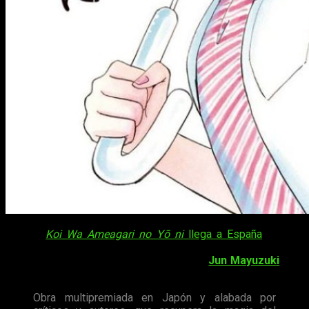
Así es,
Koi Wa Ameagari no Yō ni
llega a España
. Bajo el
título provisional de «Amor es cuando cesa la lluvia», se ha
programado el lanzamiento de la obra de
Jun Mayuzuki
para
diciembre de 2017
y
enero de 2018
.
Obra multipremiada en Japón y alabada por