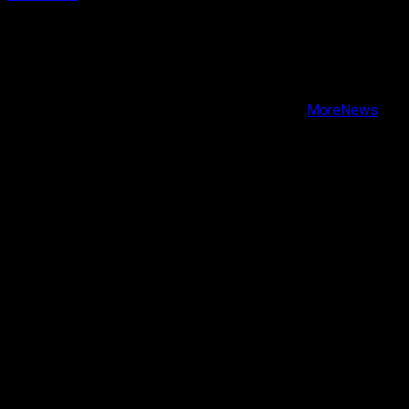
X
Facebook
Instagram
Youtube
Copyright © Todos los derechos reservados.
|
MoreNews
por AF themes.