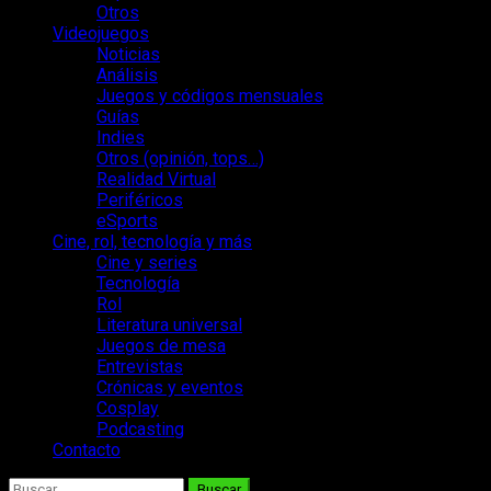
Otros
Videojuegos
Noticias
Análisis
Juegos y códigos mensuales
Guías
Indies
Otros (opinión, tops…)
Realidad Virtual
Periféricos
eSports
Cine, rol, tecnología y más
Cine y series
Tecnología
Rol
Literatura universal
Juegos de mesa
Entrevistas
Crónicas y eventos
Cosplay
Podcasting
Contacto
Buscar: