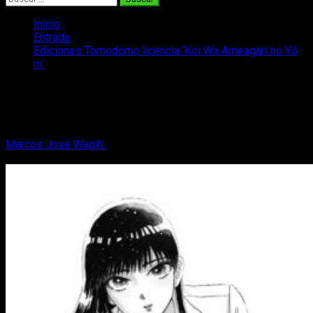
Inicio
Entrada
Ediciones Tomodomo licencia ‘Koi Wa Ameagari no Yō
ni’
Ediciones Tomodomo licencia ‘Koi Wa
Ameagari no Yō ni’
Marcos José Wagih
2 de noviembre, 2017
2 minutos de
lectura