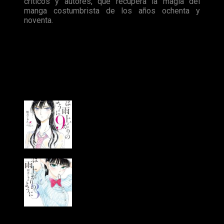
críticos y autores, que recupera la magia del
manga costumbrista de los años ochenta y
noventa.
Con esta pequeña introducción,
Ediciones Tomodomo
nos
presenta la cuarta licencia anunciada en las últimas horas. Sin
lugar a dudas, toda una retahíla de interesantes estrenos de
los que tendremos que estar pendientes.
Datos sobre
Koi Wa Ameagari no Yō ni
Aún en publicación, inició su serialización en 2015 en la