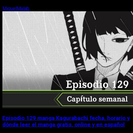
MiguelMalab
9 de agosto, 2026
Episodio 129 manga Kagurabachi fecha, horario y
dónde leer el manga gratis, online y en español