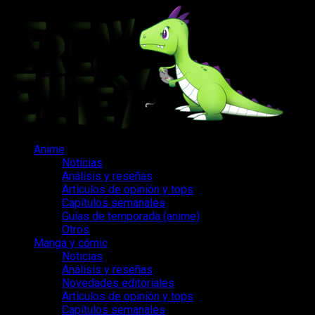
Saltar
al
contenido
Menú
Anime
principal
Noticias
Análisis y reseñas
Artículos de opinión y tops
Capítulos semanales
Guías de temporada (anime)
Otros
Manga y cómic
Noticias
Análisis y reseñas
Novedades editoriales
Artículos de opinión y tops
Capítulos semanales