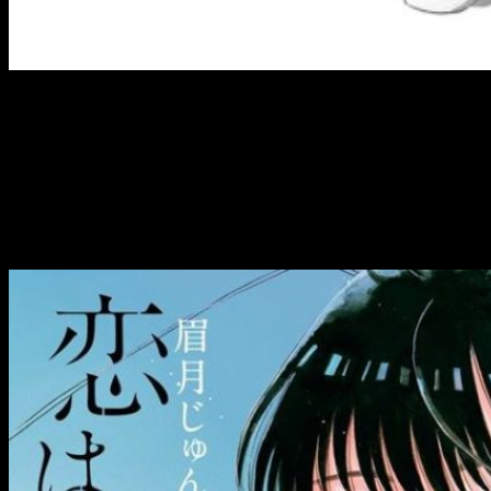
Koi Wa Ameagari no Yō ni
es la cuarta
licencia anunciada por Ediciones
Tomodomo
¡Hola, muy buenas! ¡Seguimos con las licencias de Ediciones
Tomodomo! La cuarta novedad,
Koi Wa Ameagari no Yō ni.