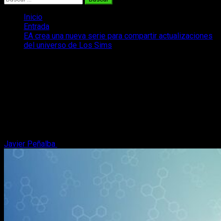
Inicio
Entrada
EA crea una nueva serie para compartir actualizaciones
del universo de Los Sims
EA crea una nueva serie para compartir
actualizaciones del universo de Los
Sims
Electronic Arts presenta la nueva serie para la comunidad,
Behind The Sims, que aportará novedades sobre el futuro de
la saga.
Javier Peñalba
1 de febrero, 2023
2 minutos de lectura