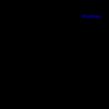
Instagram
Youtube
Copyright © Todos los derechos reservados.
|
MoreNews
por AF themes.