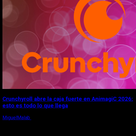
Crunchyroll abre la caja fuerte en AnimagiC 2026:
esto es todo lo que llega
MiguelMalab
5 de agosto, 2026
X
Facebook