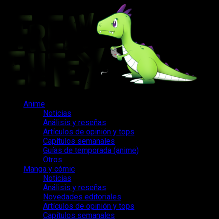
Saltar
al
contenido
Menú
Anime
principal
Noticias
Análisis y reseñas
Artículos de opinión y tops
Capítulos semanales
Guías de temporada (anime)
Otros
Manga y cómic
Noticias
Análisis y reseñas
Novedades editoriales
Artículos de opinión y tops
Capítulos semanales