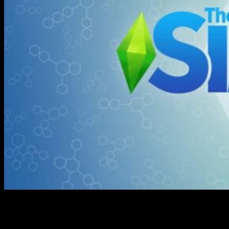
Los Sims
es una de las
franquicias más famosas de todos
los tiempos
. Su extensión global es absoluta y la razón es
obvia:
poder crear a tus propios avatares y dotarles de