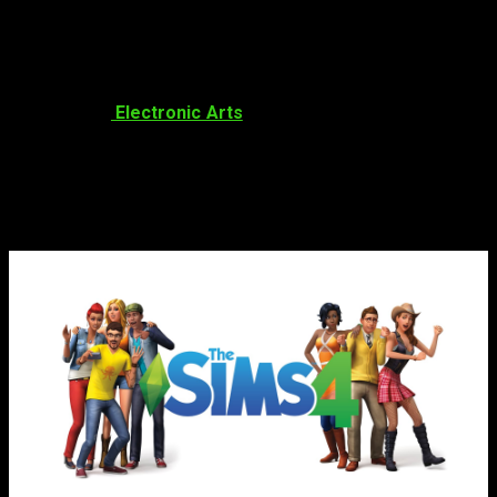
vida propia es una genialidad
.
Muchos y muchas son quienes aún están al tanto de las
novedades que aparecen sobre la entrega más reciente,
Los
Sims 4
. Si formáis parte de ese grupo, estáis de
enhorabuena.
Electronic Arts
ha creado una nueva serie para
la comunidad llamada
Behind The Sims
.
Behind The Sims
| Conoce todo acerca
del
Proyecto Rene