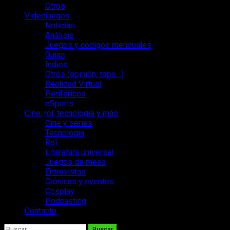
Otros
Videojuegos
Noticias
Análisis
Juegos y códigos mensuales
Guías
Indies
Otros (opinión, tops…)
Realidad Virtual
Periféricos
eSports
Cine, rol, tecnología y más
Cine y series
Tecnología
Rol
Literatura universal
Juegos de mesa
Entrevistas
Crónicas y eventos
Cosplay
Podcasting
Contacto
Buscar: