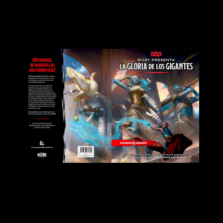
Así es
Bigby presenta La Gloria de los
Gigantes
Nuevas opciones para los jugadores:
Una de las
características más destacadas de este libro es la
introducción de una nueva subclase para bárbaros que
permite a los jugadores infundir a sus personajes con
poderes «gigantescos». Esta subclase promete
transformar la experiencia de juego, ofreciendo