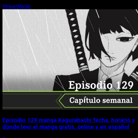
MiguelMalab
9 de agosto, 2026
Episodio 129 manga Kagurabachi fecha, horario y
dónde leer el manga gratis, online y en español