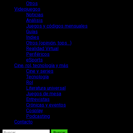
Otros
Videojuegos
Noticias
Análisis
Juegos y códigos mensuales
Guías
Indies
Otros (opinión, tops…)
Realidad Virtual
Periféricos
eSports
Cine, rol, tecnología y más
Cine y series
Tecnología
Rol
Literatura universal
Juegos de mesa
Entrevistas
Crónicas y eventos
Cosplay
Podcasting
Contacto
Buscar: