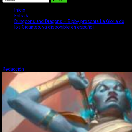
Inicio
Entrada
Dungeons and Dragons – Bigby presenta La Gloria de
los Gigantes, ya disponible en español
Dungeons and Dragons – Bigby
presenta La Gloria de los Gigantes, ya
disponible en español
Redacción
9 de junio, 2024
3 minutos de lectura