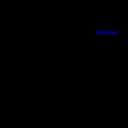
X
Facebook
Instagram
Youtube
Copyright © Todos los derechos reservados.
|
MoreNews
por AF themes.