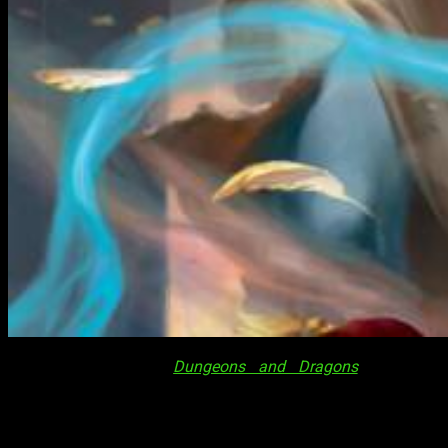
Los entusiastas de
Dungeons and Dragons
están de
enhorabuena con el lanzamiento de
Bigby presenta La Gloria
de los Gigantes
, ahora disponible en español. Este esperado
libro es el segundo de los cuatro que se publicarán en
español a lo largo de 2024, ofreciendo a los jugadores y