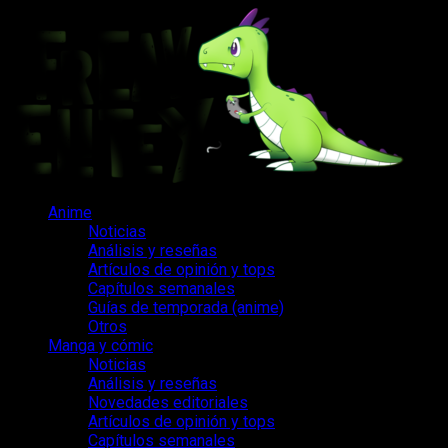
Saltar
al
contenido
Menú
Anime
principal
Noticias
Análisis y reseñas
Artículos de opinión y tops
Capítulos semanales
Guías de temporada (anime)
Otros
Manga y cómic
Noticias
Análisis y reseñas
Novedades editoriales
Artículos de opinión y tops
Capítulos semanales