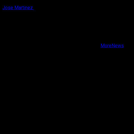
Jose Martinez
6 de agosto, 2026
X
Facebook
Instagram
Youtube
Copyright © Todos los derechos reservados.
|
MoreNews
por AF themes.