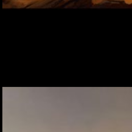
20 de noviembre de 2020
. Esa es la fecha elegida para el
estreno de la esperadísima adaptación de
Dune
que dirige
Denis Villeneuve.
La nueva adaptación de
Dune
ha venido últimamente cargada
de noticias. Ya sabíamos que el reparto esta compuesto de
nombre tan importantes como
Timothée Chalamet, Oscar
Isaac, Rebecca Ferguson, Josh Brolin, Jason Momoa,
Dave Bautista, Javier Bardem o Zendaya.
Esto, y la gran
expectación que, de por sí, atrae la película, nos hace pensar
que será uno de los grandes
blockbusters de los últimos
años.