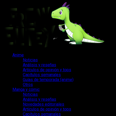
Saltar
al
contenido
Menú
Anime
principal
Noticias
Análisis y reseñas
Artículos de opinión y tops
Capítulos semanales
Guías de temporada (anime)
Otros
Manga y cómic
Noticias
Análisis y reseñas
Novedades editoriales
Artículos de opinión y tops
Capítulos semanales