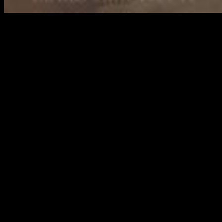
Aún nos faltaba saber un dato importante: ¿y la fecha de
estreno? Los fans ya empezaban a preocuparse por saber
cuánto tiempo tendrán que esperar. Para su
tranquilidad,
Legendary Pictures
ha anunciado que el estreno
será el
20 de noviembre de 2020
, antes de lo que muchos
apostaban.
¿Una o dos películas?
Esta es una de las cuestiones que quedan por resolver y una
es si esta adaptación de la obra de
Frank Herbert
se
dividirá en dos entregas o estamos solo ante una película.
Recordemos que
Dune
ya ha sido llevada a la gran pantalla de
la mano de
David Lynch en 1984
y a la televisión en forma
de mini serie con secuela incluida,
Hijos de Dune.