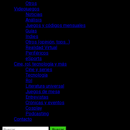
Otros
Videojuegos
Noticias
Análisis
Juegos y códigos mensuales
Guías
Indies
Otros (opinión, tops…)
Realidad Virtual
Periféricos
eSports
Cine, rol, tecnología y más
Cine y series
Tecnología
Rol
Literatura universal
Juegos de mesa
Entrevistas
Crónicas y eventos
Cosplay
Podcasting
Contacto
Buscar: