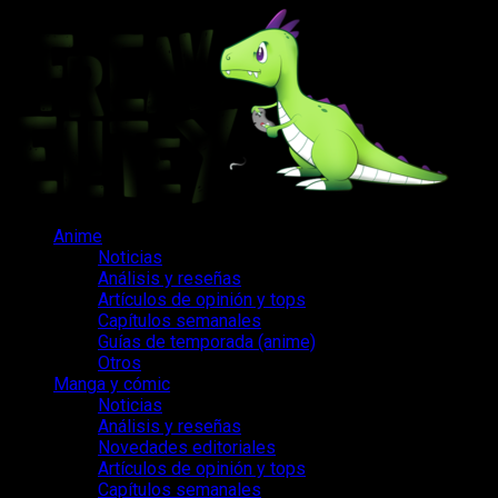
Saltar
al
contenido
Menú
Anime
principal
Noticias
Análisis y reseñas
Artículos de opinión y tops
Capítulos semanales
Guías de temporada (anime)
Otros
Manga y cómic
Noticias
Análisis y reseñas
Novedades editoriales
Artículos de opinión y tops
Capítulos semanales