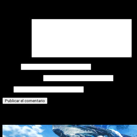
Tu dirección de correo electrónico no será publicada.
Los
campos obligatorios están marcados con
*
Comentario
*
Nombre
Correo electrónico
Web
Historias relacionadas