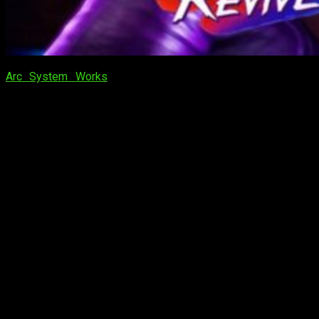
Arc System Works
ha anunciado con el lanzamiento de
Double Dragon Revive
para
PlayStation 4, PlayStation 5,
Xbox Series X | S y PC en 2025
.
La serie
Double Dragon
ha sido un pilar fundamental del
género de acción de desplazamiento lateral desde su debut
en los
arcades en 1987
. Ahora, la franquicia vuelve con
Revive
. Este nuevo título promete ofrecer una experiencia
moderna del título original, aprovechando al máximo la vasta
experiencia de Arc System Works en el desarrollo de juegos
de peleas.
Double Dragon Revive
nos lleva de
vuelta a los clásicos de lucha