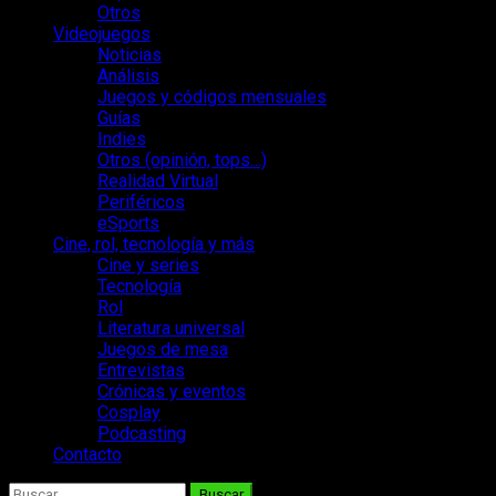
Otros
Videojuegos
Noticias
Análisis
Juegos y códigos mensuales
Guías
Indies
Otros (opinión, tops…)
Realidad Virtual
Periféricos
eSports
Cine, rol, tecnología y más
Cine y series
Tecnología
Rol
Literatura universal
Juegos de mesa
Entrevistas
Crónicas y eventos
Cosplay
Podcasting
Contacto
Buscar: