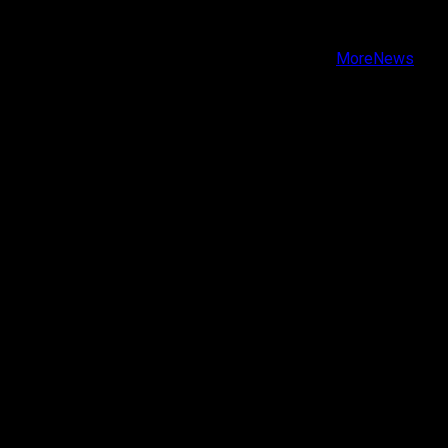
Instagram
Youtube
Copyright © Todos los derechos reservados.
|
MoreNews
por AF themes.