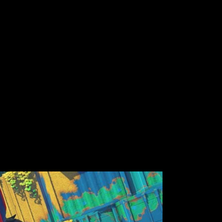
mino de DK y arranca pedazos de terreno para balancearte y lanza
s partes destructibles. De hecho, si no encontramos el camino
tido al potencial de la consola, por lo que se espera que tanto