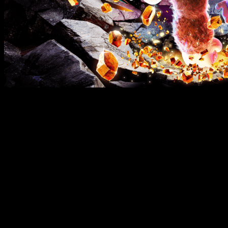
Pocos días después de lanzamiento de
Nintendo Switch 2 ll
el simio, algo que no veíamos desde hace más de una década.
De este modo,
podremos adquirirlo tanto en formato físic
que pagar por una aventura que promete ser destructiva 
Donkey Kong Bananza
será una de las a