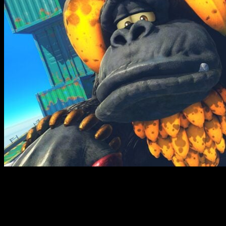
El aspecto de Donkey también ha variado para esta ocasión. Si
aspecto más cartoon. Además… Donkey ahora lleva pantalones,
Sin embargo, no hemos podido ver a Diddy Kong, por lo que t
Nintendo Switch 2 en exclusiva.