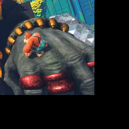
 recordamos la película que se estrenó hace ya dos años, han re
 por lo que podemos confirmar que su diseño ha cambiado por c
odo parece indicar que estamos ante una aventura en solitario 