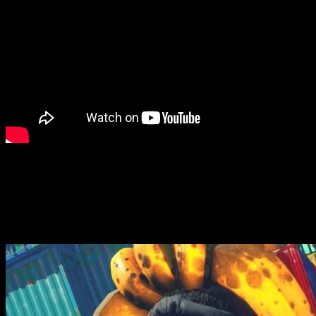
Choca, machaca y trepa por casi todo lo que se cruce en el ca
potentes puñetazos, más zonas se abrirán por descubrir.
Tal y como hemos podido ver, el escenario contará con mucha
túneles con nuestro mono favorito. Además, el juego sacará par
como mínimo.