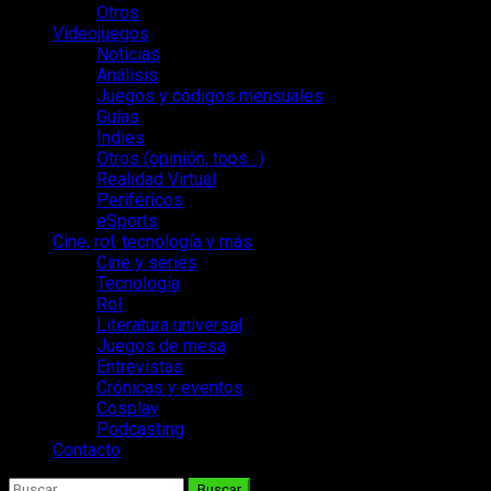
Otros
Videojuegos
Noticias
Análisis
Juegos y códigos mensuales
Guías
Indies
Otros (opinión, tops…)
Realidad Virtual
Periféricos
eSports
Cine, rol, tecnología y más
Cine y series
Tecnología
Rol
Literatura universal
Juegos de mesa
Entrevistas
Crónicas y eventos
Cosplay
Podcasting
Contacto
Buscar: