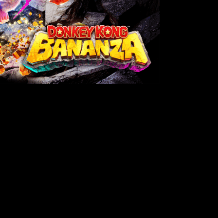
egará
Donkey Kong Bananza
, uno de los primeros títulos de l
o como en digital
, y al igual que el resto de títulos de la híbrida
en más de un sentido.
Estará disponible
el próximo 17 de juli
venturas de este verano y esto es lo que