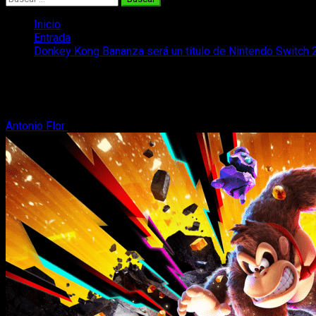
Inicio
Entrada
Donkey Kong Bananza será un título de Nintendo Switch 2 y
Donkey Kong Bananza será un título de Ni
Anunciado Donkey Kong Bananza en exclusiva para Nintendo Sw
Antonio Flor
3 de abril, 2025
2 minutos de lectura