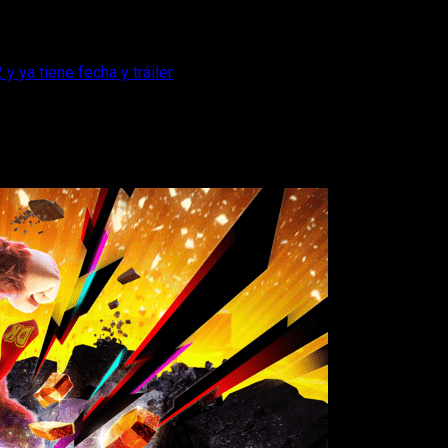
 ya tiene fecha y tráiler
ntendo Switch 2 y ya tiene fecha y tráile
itch 2, contando ya con fecha de lanzamiento y muchos detalle