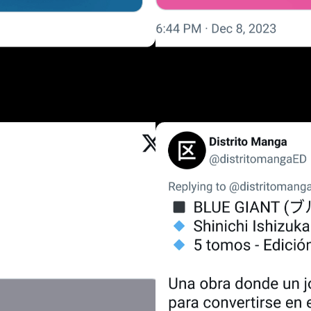
 presentación de Distrito Manga fueron
Dead Mount Death Play
e recibió una adaptación en formato anime que llamó mucho la at
dario. Por su parte, el trabajo de Aguri se define como un roman
zca un misterioso muchacho.