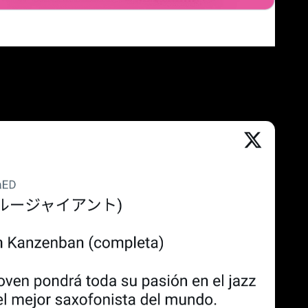
, de Ryôgo Narita y Shinta Fujimoto, y
Studio Cabana
, de Aguri
ención. Su historia nos presenta las idas y venidas de un dios
ce musical en el que una joven de instituto, muy aplicada, verá