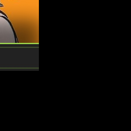
l festival del anime y el manga del cual estamos disfrutando
tema, puesto que en esta ocasión queremos hablaros de las
nferencia que protagonizaron en el marco de la misma. En esta
 ellos son menos interesantes. ¿Queréis saber más? Os lo
anga BCN 2023