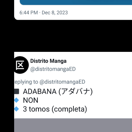
Dos de las primeras novedades en ser anunciadas durante la
Uma. Sin duda alguna, la primera os sonará, pues recientement
nigromante que reencarna tras ser derrotado por un héroe legen
como su vida empieza a dar mil vueltas después de que apare