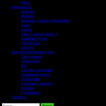
Otros
Videojuegos
Noticias
Análisis
Juegos y códigos mensuales
Guías
Indies
Otros (opinión, tops…)
Realidad Virtual
Periféricos
eSports
Cine, rol, tecnología y más
Cine y series
Tecnología
Rol
Literatura universal
Juegos de mesa
Entrevistas
Crónicas y eventos
Cosplay
Podcasting
Contacto
Buscar: