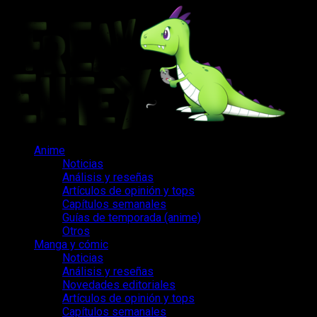
Saltar
al
contenido
Menú
Anime
principal
Noticias
Análisis y reseñas
Artículos de opinión y tops
Capítulos semanales
Guías de temporada (anime)
Otros
Manga y cómic
Noticias
Análisis y reseñas
Novedades editoriales
Artículos de opinión y tops
Capítulos semanales