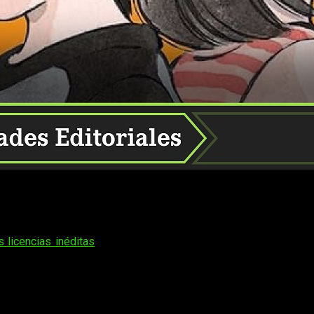
ayáis estado disfrutando del puente y, más concretamente, de
 que todavía sigue muy fuerte. Sea como fuere, ese es otro 
.
s licencias inéditas
presentadas por la editorial durante la co
 muy conocidos. Algunos son menos relevantes, mas no por
éditas de Distrito Manga durante el 29 M