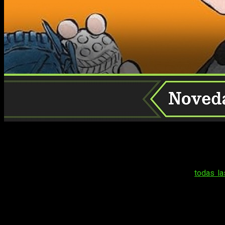
¡Buenos días, buenas tardes, buenas noches! Esperamos que h
estos días. Eso sin contar la resaca de The Game Awards,
novedades de Distrito Manga en el 29 Manga BCN de 2023
O lo que es lo mismo, os vamos a decir cuáles son
todas la
ocasión han presentado 8 nuevos mangas, muchos de ellos
mostramos todo a continuación.
Estas son las novedades y licencias in