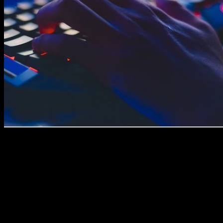
Durante años, jugar a videojuegos fue visto como un simple
pasatiempo. Hoy, l
os eSports mueven audiencias
millonarias
, generan contratos publicitarios comparables a
los del fútbol y han transformado a jóvenes jugadores en
referentes globales. Lo que antes ocurría en un salón
doméstico ahora llena estadios enteros y mueve una
industria que no deja de crecer.
El futuro: innovación y responsabilidad