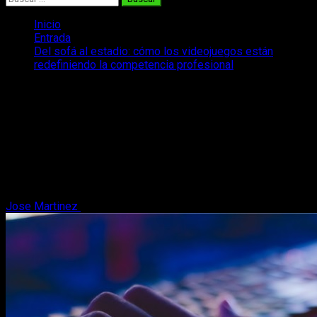
Inicio
Entrada
Del sofá al estadio: cómo los videojuegos están
redefiniendo la competencia profesional
Del sofá al estadio: cómo los
videojuegos están redefiniendo la
competencia profesional
Los videojuegos son más que un hobby y, para muchos, es
una opción profesional tan válida como cualquier otra. Os
hablamos del tema-
Jose Martinez
5 de noviembre, 2025
5 minutos de lectura