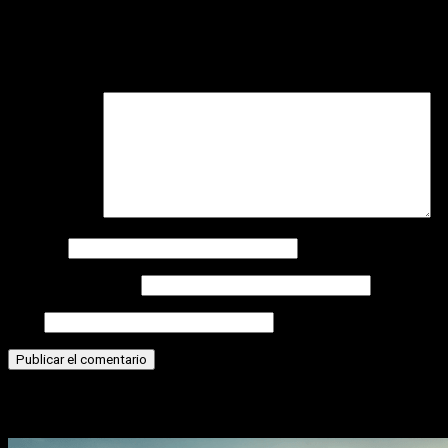
Deja una respuesta
Tu dirección de correo electrónico no será publicada.
Los
campos obligatorios están marcados con
*
Comentario
*
Nombre
Correo electrónico
Web
Historias relacionadas