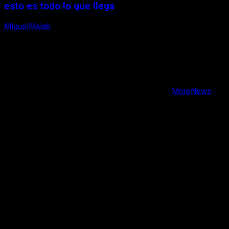
esto es todo lo que llega
MiguelMalab
5 de agosto, 2026
X
Facebook
Instagram
Youtube
Copyright © Todos los derechos reservados.
|
MoreNews
por AF themes.