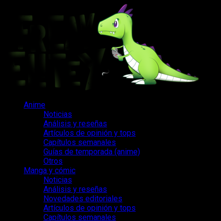
Saltar
al
contenido
Menú
Anime
principal
Noticias
Análisis y reseñas
Artículos de opinión y tops
Capítulos semanales
Guías de temporada (anime)
Otros
Manga y cómic
Noticias
Análisis y reseñas
Novedades editoriales
Artículos de opinión y tops
Capítulos semanales