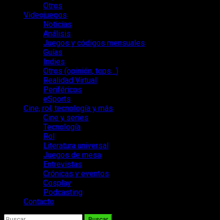
Otros
Videojuegos
Noticias
Análisis
Juegos y códigos mensuales
Guías
Indies
Otros (opinión, tops…)
Realidad Virtual
Periféricos
eSports
Cine, rol, tecnología y más
Cine y series
Tecnología
Rol
Literatura universal
Juegos de mesa
Entrevistas
Crónicas y eventos
Cosplay
Podcasting
Contacto
Buscar: