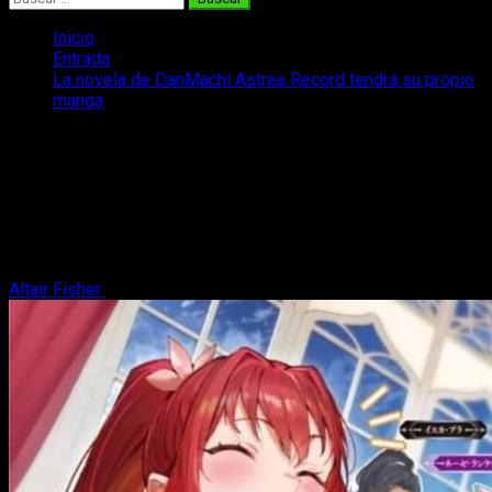
Inicio
Entrada
La novela de DanMachi Astrea Record tendrá su propio
manga
La novela de DanMachi Astrea Record
tendrá su propio manga
DanMachi: Astrea Record tendrá adaptación al manga y
ampliará su universo narrativo que tanto nos ha cautivado a
muchos
Altair Fisher
23 de marzo, 2026
2 minutos de lectura