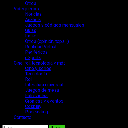
Otros
Videojuegos
Noticias
Análisis
Juegos y códigos mensuales
Guías
Indies
Otros (opinión, tops…)
Realidad Virtual
Periféricos
eSports
Cine, rol, tecnología y más
Cine y series
Tecnología
Rol
Literatura universal
Juegos de mesa
Entrevistas
Crónicas y eventos
Cosplay
Podcasting
Contacto
Buscar: