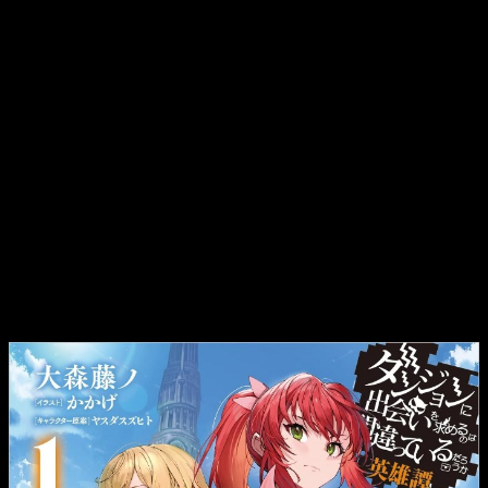
Record
Astrea Record
es una
historia ambientada varios años
antes de los acontecimientos principales de la saga
. En
ella se exploran los orígenes de personajes como Ryuu Lion
y su relación con la familia Astrea, profundizando en un
periodo marcado por conflictos y tensiones dentro de la
ciudad de Orario. Este enfoque permite ampliar el trasfondo
del universo narrativo con nuevos detalles y perspectivas.
La obra tiene un origen particular dentro de la franquicia, ya
que inicialmente fue concebida como una historia del juego
móvil
DanMachi: Memoria Freese
. Con el tiempo, su
popularidad llevó a su adaptación como novela ligera,
consolidándose como uno de los relatos complementarios
más importantes dentro del canon de la saga.