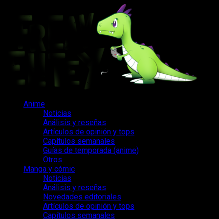
Saltar
al
contenido
Menú
Anime
principal
Noticias
Análisis y reseñas
Artículos de opinión y tops
Capítulos semanales
Guías de temporada (anime)
Otros
Manga y cómic
Noticias
Análisis y reseñas
Novedades editoriales
Artículos de opinión y tops
Capítulos semanales