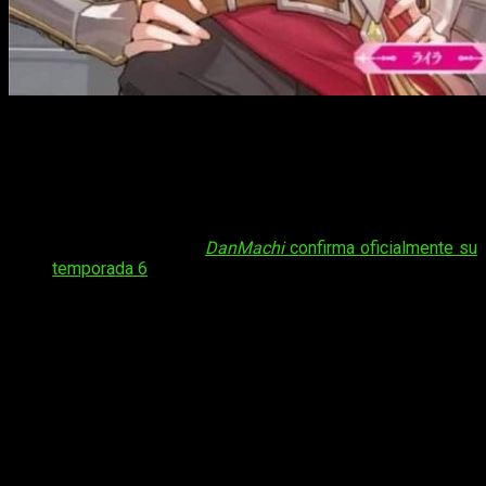
La franquicia
DanMachi
sigue expandiendo su universo con
nuevos proyectos, y el último anuncio confirma que uno de
sus spin-offs más destacados dará el salto a un nuevo
formato. Las novelas ligeras
DanMachi Astrea Record
contarán con una adaptación oficial al
manga
.
Tal vez te interese:
DanMachi
confirma oficialmente su
temporada 6
El proyecto adaptará la historia escrita por Fujino Omori
,
con ilustraciones originales de Suzuhito Yasuda, y se
publicará en la revista Monthly Big Gangan de Square Enix.
Esta nueva versión busca acercar el spin-off a un público más
amplio. Todo ello mediante el formato manga, que ya ha sido
clave en la expansión de la franquicia en los últimos años.
Llega el manga de
DanMachi Astrea