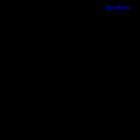
Copyright © Todos los derechos reservados.
|
MoreNews
por AF themes.