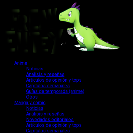
Saltar
al
contenido
Menú
Anime
principal
Noticias
Análisis y reseñas
Artículos de opinión y tops
Capítulos semanales
Guías de temporada (anime)
Otros
Manga y cómic
Noticias
Análisis y reseñas
Novedades editoriales
Artículos de opinión y tops
Capítulos semanales