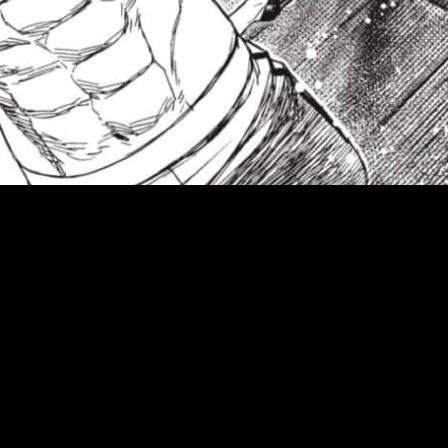
osto de 2025
. Una vez más, se podrá leer online de manera grat