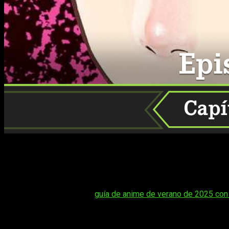
Repasamos la fecha y horario, es decir, dónde, cuándo y cómo
Si estás enganchado al ritmo frenético de Dandadan y no qui
Dandadan capítulo 206
, para que estés al día con la historia 
Tal vez te interese:
guía de anime de verano de 2025 con
Con cada nuevo episodio, este manga sigue mezclando acción, h
forma oficial y sin complicaciones.