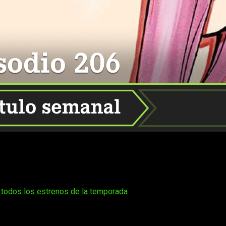
 leer el episodio 206 del manga de Dan Da Dan (Dandadan).
eres perderte lo que sigue, aquí te contamos
cuándo, dónde y 
justo cuando se publique.
 todos los estrenos de la temporada
umor y lo sobrenatural de forma única, así que aquí tienes toda