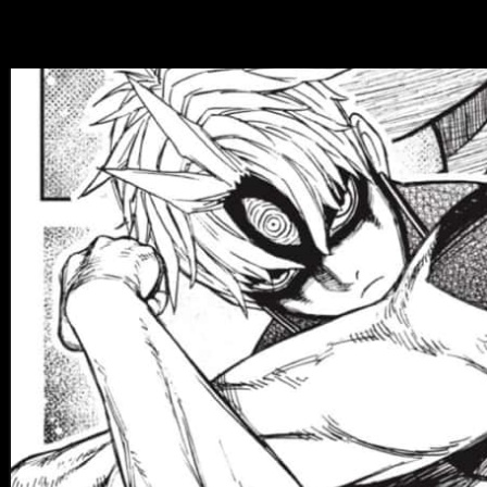
Dandadan
episodio 206 del manga, fecha 