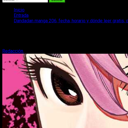
Inicio
Entrada
Dandadan manga 206, fecha, horario y dónde leer gratis, 
Dandadan manga 206, fecha, horario y dó
Repasamos la fecha y horario, es decir, dónde, cuándo y cómo
Redacción
31 de julio, 2025
3 minutos de lectura