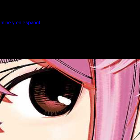
online y en español
nde leer gratis, online y en español
 leer el episodio 206 del manga de Dan Da Dan (Dandadan).