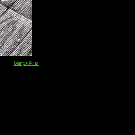
uita en
Manga Plus
. El nuevo episodio estará disponible a partir