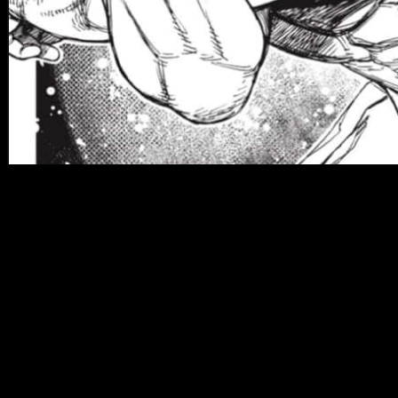
El
capítulo 206 de
Dandadan
se publicará el
lunes 18 de ag
de los siguientes horarios:
España (Península y Baleares)
: a las
17:00
horas
España (Islas Canarias)
: a las
16:00
horas
Argentina
: a las
11:00
horas
Uruguay
: a las
11:00
horas
Brasil
: a las
11:00
horas
Chile
: a las
10:00
horas
República Dominicana
: a las
10:00
horas
Puerto Rico
: a las
10:00
horas
Venezuela
: a las
10:00
horas
Paraguay
: a las
11:00
horas