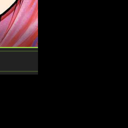
cómo leer el manga online, en español y de manera legal
 la información que necesitas para leer el próximo capítulo de