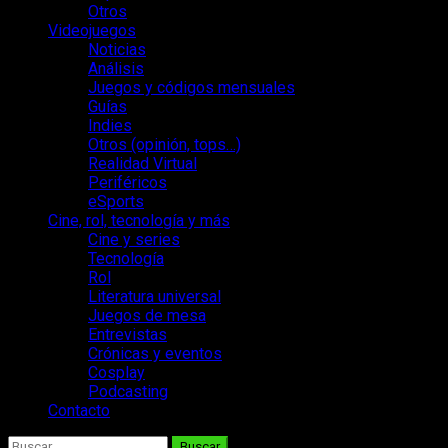
Otros
Videojuegos
Noticias
Análisis
Juegos y códigos mensuales
Guías
Indies
Otros (opinión, tops…)
Realidad Virtual
Periféricos
eSports
Cine, rol, tecnología y más
Cine y series
Tecnología
Rol
Literatura universal
Juegos de mesa
Entrevistas
Crónicas y eventos
Cosplay
Podcasting
Contacto
Buscar: