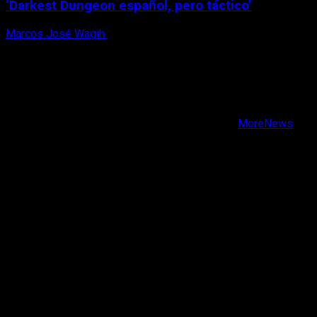
‘Darkest Dungeon español, pero táctico’
Marcos José Wagih
6 de agosto, 2026
X
Facebook
Instagram
Youtube
Copyright © Todos los derechos reservados.
|
MoreNews
por AF themes.