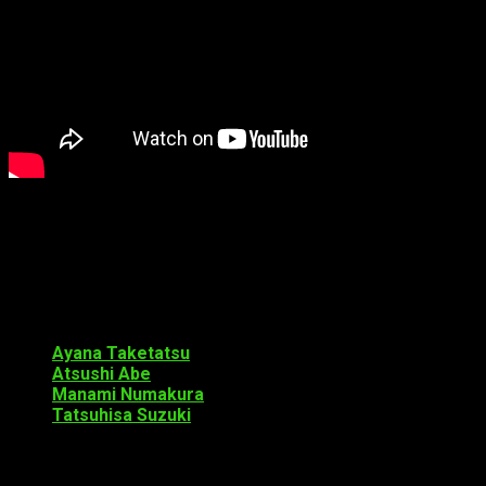
La serie se estrenará en enero de 2018 en TBS y BS-TBS.
Reparto
Además de la antes mencionada Chinatsu Akasaki, la serie
contará con:
Ayana Taketatsu
como Hotaru Shidare
Atsushi Abe
como Kokonotsu Shikada
Manami Numakura
como Saya Endō
Tatsuhisa Suzuki
como Tō Endō
Staff