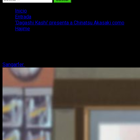
Inicio
Entrada
‘Dagashi Kashi’ presenta a Chinatsu Akasaki como
Hajime
‘Dagashi Kashi’ presenta a Chinatsu
Akasaki como Hajime
Sangarfer
11 de octubre, 2017
3 minutos de lectura