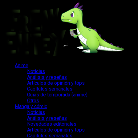
Saltar
al
contenido
Menú
Anime
principal
Noticias
Análisis y reseñas
Artículos de opinión y tops
Capítulos semanales
Guías de temporada (anime)
Otros
Manga y cómic
Noticias
Análisis y reseñas
Novedades editoriales
Artículos de opinión y tops
Capítulos semanales