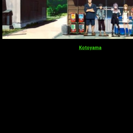
El manga
Dagashi Kashi
, obra de
Kotoyama
, está siendo
publicado en la revista
Weekly Shōnen
Sunday
(Shōgakukan) desde junio del 2014. Actualmente,
tiene publicados 7 volúmenes recopilatorios.
La serie tiene también una novela ligera llamada
Dagashi
Kashi: Mō Hitotsu no Natsu
Yasumi
; ha sido publicada en un
solo volumen por
Gagaga Bunko
(Shōgakukan) a finales del
2015. De hecho, fue escrita y dibujada por
Manta Aisora
.
Como curiosidad,
Dagashi
Kashi
podría traducirse como
«
caramelos dulces baratos
».
Por otra parte, el manga contó con una adaptación anime
realizada por el estudio
feel
. Se emitió desde principios de
enero hasta finales de marzo del 2016. El encargado de dirigir
el anime fue
Shigehito Takayanagi
y tuvo una duración de