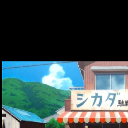
Satoshi Kuwabara
dirigirá el anime desde
Tezuka
Productions
. Mayumi Morita se encargará del guion de la
serie, sustituyendo a Takayanagi y Yasuko Kamo. Por otro
lado, Nana Miura sustituirá a Kanetoshi Kamimoto en el
diseño de personajes. Asimismo, Satoshi Motoyama será el
director de sonido. Michiko Yokote escribirá los guiones. Por
último, Nobuaki Nobusawa y Tomohata Ohsumi compondrán la
música.
Datos sobre
Dagashi Kashi