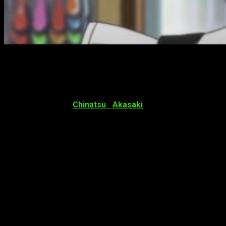
Dagashi Kashi
:
teaser
de personaje
El canal de televisión
TBS emitió un pequeño vídeo
promocional
de la 2.ª temporada de
Dagashi Kashi
. En el
podemos ver a
Chinatsu Akasaki
interpretando a su
personaje en la serie.