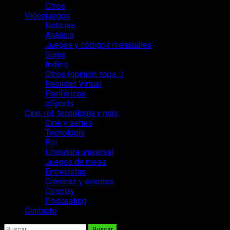
Otros
Videojuegos
Noticias
Análisis
Juegos y códigos mensuales
Guías
Indies
Otros (opinión, tops…)
Realidad Virtual
Periféricos
eSports
Cine, rol, tecnología y más
Cine y series
Tecnología
Rol
Literatura universal
Juegos de mesa
Entrevistas
Crónicas y eventos
Cosplay
Podcasting
Contacto
Buscar: