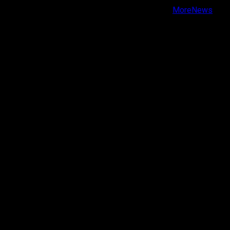
Copyright © Todos los derechos reservados.
|
MoreNews
por AF themes.