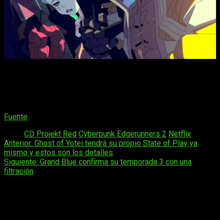
Así que por el momento, tendremos que seguir esperando
para saber cuando volveremos a Night City. Aunque eso sí,
todo parece indicar que este anime se estrenará antes que la
secuela del juego, que también se encuentra en producción.
Fuente
Tags:
CD Projekt Red
Cyberpunk Edgerunners 2
Netflix
Navegación
Anterior:
Ghost of Yotei tendrá su propio State of Play ya
mismo y estos son los detalles
de
Siguiente:
Grand Blue confirma su temporada 3 con una
entradas
filtración
Deja una respuesta
Tu dirección de correo electrónico no será publicada.
Los
campos obligatorios están marcados con
*