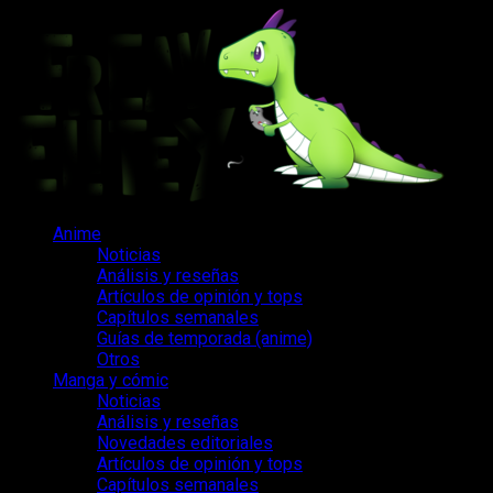
Saltar
al
contenido
Menú
Anime
principal
Noticias
Análisis y reseñas
Artículos de opinión y tops
Capítulos semanales
Guías de temporada (anime)
Otros
Manga y cómic
Noticias
Análisis y reseñas
Novedades editoriales
Artículos de opinión y tops
Capítulos semanales