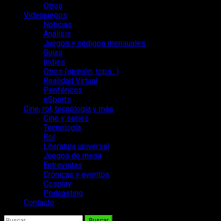
Otros
Videojuegos
Noticias
Análisis
Juegos y códigos mensuales
Guías
Indies
Otros (opinión, tops…)
Realidad Virtual
Periféricos
eSports
Cine, rol, tecnología y más
Cine y series
Tecnología
Rol
Literatura universal
Juegos de mesa
Entrevistas
Crónicas y eventos
Cosplay
Podcasting
Contacto
Buscar: