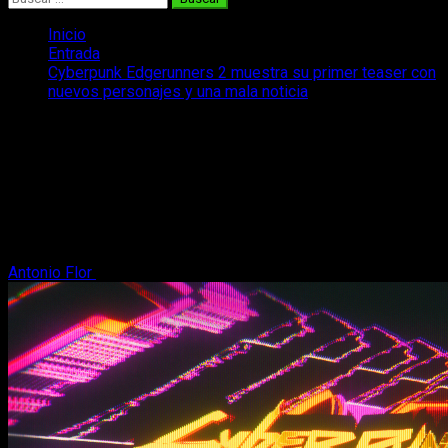
Inicio
Entrada
Cyberpunk Edgerunners 2 muestra su primer teaser con
nuevos personajes y una mala noticia
Cyberpunk Edgerunners 2 muestra su
primer teaser con nuevos personajes y
una mala noticia
Cyberpunk Edgerunners 2 desvela multitud de detalles con el
primer teaser de la nueva temporada que tendrá 10 capítulos.
Antonio Flor
9 de julio, 2025
2 minutos de lectura