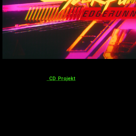
Primeras imágenes de la nueva temporada.
En 2022 la obra de
CD Projekt
daba el salto a nuestros
televisores con un anime aclamado por crítica y público,
confirmando ahora la llegada de
Cyberpunk Edgerunners 2
,
que ya ha mostrado su primer
teaser
. Así pues, en la
AnimeExpo 2025
se ha confirmado nuevos detalles del
esperado regreso de este anime,
aunque no todo el mundo
volverá
.
Y es que el final de la primera temporada dejaba algunos
interrogantes abiertos sobre el destino de algunos
personajes. Finalmente,
el primer
teaser
desvela algunas