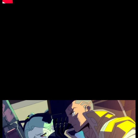
Si bien es cierto, David no volverá, si que lo hará
TRIGGER
, el
estudio a cargo de la adaptación, que dará vida a un nuevo
mundo ambientado en
Night City
. Y lo que parece a simple
vista es que
el nuevo protagonista será un niño o una
niña que lleva una cámara
. De la historia sabemos que
tendrá un tono oscuro (al igual que la primera temporada) y
que se centrará en temas como la venganza y la redención.
De quien no hemos sabido nada es sobre Lucy, la
coprotagonista de la primera temporada y que podría regresar
una vez más. Aunque la serie aún se encuentra en producción,
y no tiene fecha de estreno, que podría pasarse hasta 2026.
Tampoco se han desvelado otros detalles, como el número
de capítulos que tendrá o información sobre el opening y el
ending
.