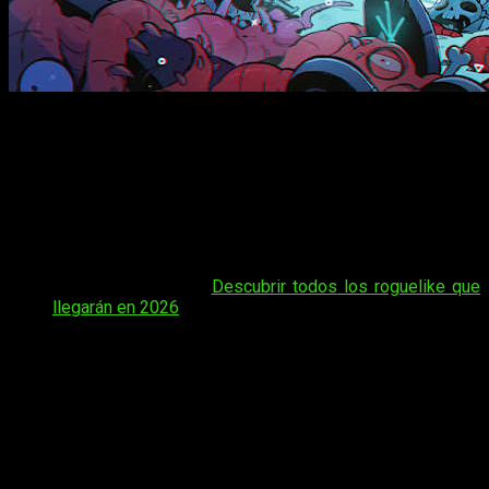
La expansión
Cult of the Lamb: Woolhaven
ya está
disponible desde hoy para PlayStation 4 y 5, Xbox One, Xbox
Series, Nintendo Switch y PC por
16,99 euros
. Massive
Monster y Devolver Digital lanzan esta
enorme
actualización
que introduce un nuevo reino montañoso,
mecánicas de ganadería, sistema de climatología extrema y
dos mazmorras inéditas.
Tal vez te interese:
Descubrir todos los roguelike que
llegarán en 2026
Woolhaven
añade ganadería completa a la base del culto,
permitiendo criar animales raros que proporcionan lana, calor
y carne en momentos desesperados.
Los jugadores podrán
domesticar criaturas, montarlas y asignar seguidores
para su cuidado
. De hecho, el sistema de supervivencia
invernal obliga a construir nuevas estructuras térmicas para
proteger a los fieles de la congelación.