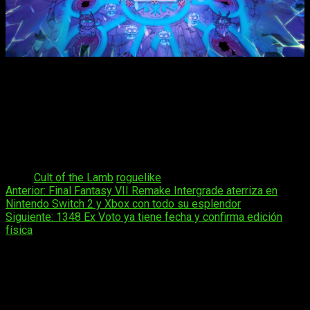
La ganadería permite criar animales raros para lana, calor y
supervivencia
Con esta actualización,
Massive Monster apuesta por
contenido post-lanzamiento sustancial,
consolidando su
visión creativa y expandiendo un universo que ha conquistado
a millones de jugadores con su original propuesta y estilo
visual.
Tags:
Cult of the Lamb
roguelike
Navegación
Anterior:
Final Fantasy VII Remake Intergrade aterriza en
Nintendo Switch 2 y Xbox con todo su esplendor
de
Siguiente:
1348 Ex Voto ya tiene fecha y confirma edición
entradas
física
Deja una respuesta
Tu dirección de correo electrónico no será publicada.
Los
campos obligatorios están marcados con
*