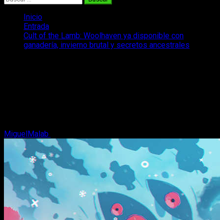
Inicio
Entrada
Cult of the Lamb: Woolhaven ya disponible con
ganadería, invierno brutal y secretos ancestrales
Cult of the Lamb: Woolhaven ya
disponible con ganadería, invierno
brutal y secretos ancestrales
Cult of the Lamb: Woolhaven ya está disponible y queremos
contaros todo sobre la historia del Dios olvidado Yngya.
MiguelMalab
23 de enero, 2026
2 minutos de lectura