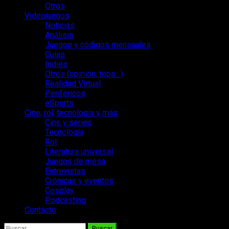
Otros
Videojuegos
Noticias
Análisis
Juegos y códigos mensuales
Guías
Indies
Otros (opinión, tops…)
Realidad Virtual
Periféricos
eSports
Cine, rol, tecnología y más
Cine y series
Tecnología
Rol
Literatura universal
Juegos de mesa
Entrevistas
Crónicas y eventos
Cosplay
Podcasting
Contacto
Buscar: