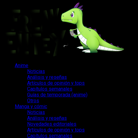
Saltar
al
contenido
Menú
Anime
principal
Noticias
Análisis y reseñas
Artículos de opinión y tops
Capítulos semanales
Guías de temporada (anime)
Otros
Manga y cómic
Noticias
Análisis y reseñas
Novedades editoriales
Artículos de opinión y tops
Capítulos semanales