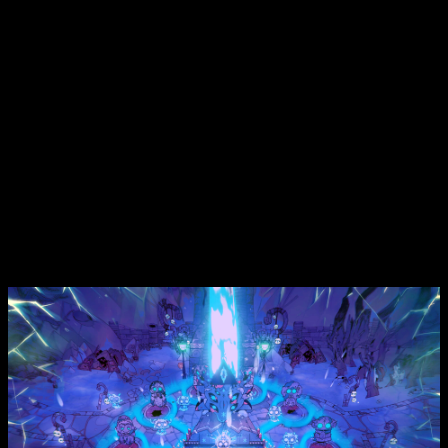
Cult of the Lamb: Woolhaven
eleva el
simulador de cultos a nuevas cotas de
ambición
En su salida al mercado, los medios especializados ya le
otorgaron puntuaciones cercanas a
85/100 en Metacritic
,
destacando su
estilo visual único, una banda sonora
hipnótica y loop de juego adictivo
(algo que, por aquel
entonces, quizá no estaba tan masificado). Sin embargo,
algunos criticaron bugs técnicos en el lanzamiento,
posteriormente corregidos mediante los ya más que
conocidos parches.