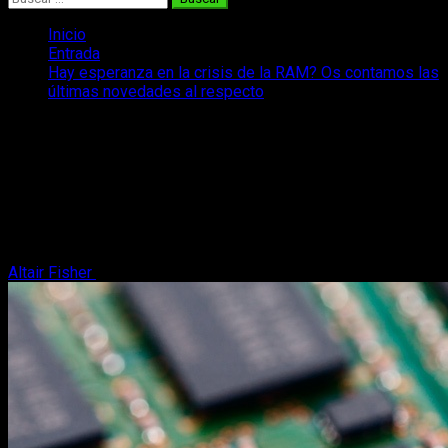
Inicio
Entrada
Hay esperanza en la crisis de la RAM? Os contamos las
últimas novedades al respecto
Hay esperanza en la crisis de la RAM?
Os contamos las últimas novedades al
respecto
Parece ser que la crisis de la memoria RAM podría aflojar y
hoy os traemos las últimas novedades al respecto.
Altair Fisher
19 de mayo, 2026
2 minutos de lectura