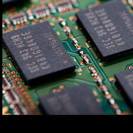
La
crisis
de las memorias
RAM
ha sido uno de los grandes
quebraderos de cabeza de la industria tecnológica en los