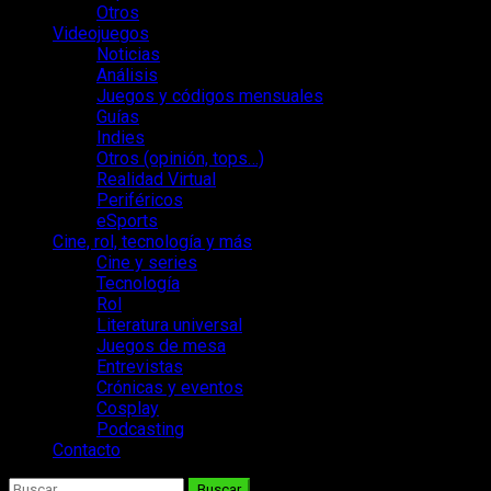
Otros
Videojuegos
Noticias
Análisis
Juegos y códigos mensuales
Guías
Indies
Otros (opinión, tops…)
Realidad Virtual
Periféricos
eSports
Cine, rol, tecnología y más
Cine y series
Tecnología
Rol
Literatura universal
Juegos de mesa
Entrevistas
Crónicas y eventos
Cosplay
Podcasting
Contacto
Buscar: