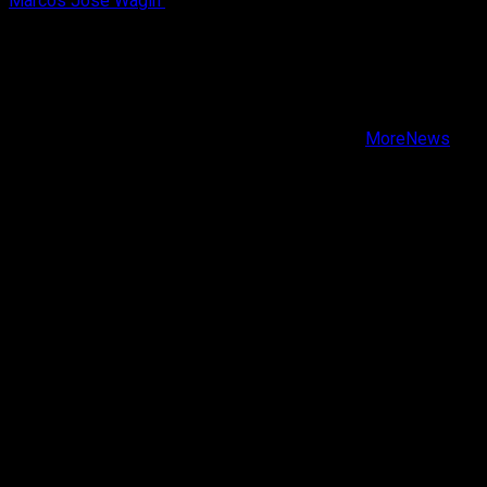
Marcos José Wagih
8 de agosto, 2026
X
Facebook
Instagram
Youtube
Copyright © Todos los derechos reservados.
|
MoreNews
por AF themes.