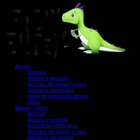
Saltar
al
contenido
Menú
Anime
principal
Noticias
Análisis y reseñas
Artículos de opinión y tops
Capítulos semanales
Guías de temporada (anime)
Otros
Manga y cómic
Noticias
Análisis y reseñas
Novedades editoriales
Artículos de opinión y tops
Capítulos semanales