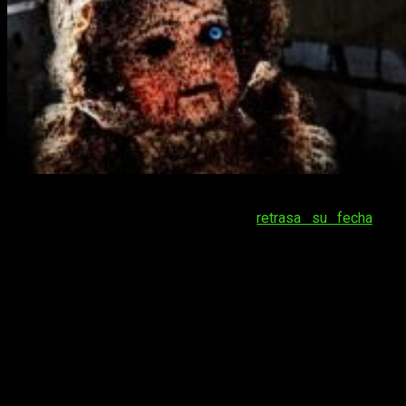
El terror más japonés de
Corpse Party II Darkness Distortion
se hará de rogar, y confirma que
retrasa su fecha
de
lanzamiento a 2025. Por desgracia, hasta aquí podemos leer,
pues no tiene fecha concreta de llegada, más allá de que
debería ser en los primeros meses del año.
La parte positiva es que su distribuidora,
Marvelous
, ha
aprovechado la ocasión para desvelar nuevos detalles sobre
el juego. Y es que ya está disponible para reservar, y
tendrá
un precio en el mercado de 49.99 €
.
Corpse Party II Darkness Distortion
se