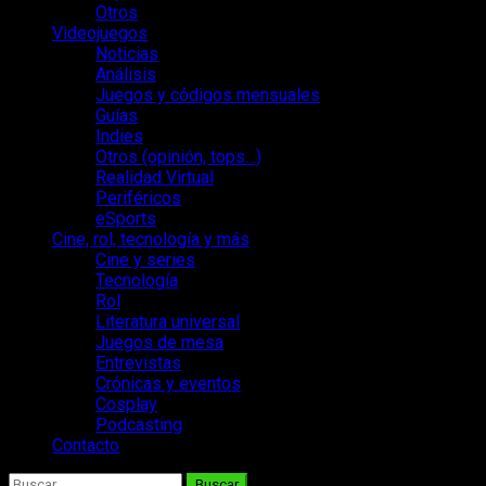
Otros
Videojuegos
Noticias
Análisis
Juegos y códigos mensuales
Guías
Indies
Otros (opinión, tops…)
Realidad Virtual
Periféricos
eSports
Cine, rol, tecnología y más
Cine y series
Tecnología
Rol
Literatura universal
Juegos de mesa
Entrevistas
Crónicas y eventos
Cosplay
Podcasting
Contacto
Buscar: