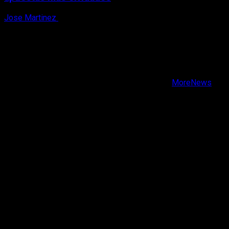
Jose Martinez
7 de agosto, 2026
X
Facebook
Instagram
Youtube
Copyright © Todos los derechos reservados.
|
MoreNews
por AF themes.