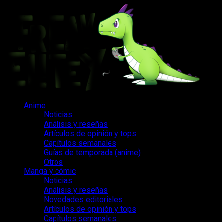
Saltar
al
contenido
Menú
Anime
principal
Noticias
Análisis y reseñas
Artículos de opinión y tops
Capítulos semanales
Guías de temporada (anime)
Otros
Manga y cómic
Noticias
Análisis y reseñas
Novedades editoriales
Artículos de opinión y tops
Capítulos semanales