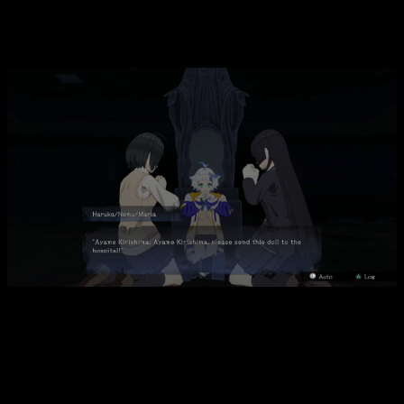
retrasa a 2025, pero tenemos nuevos
detalles sobre su argumento
Entre los nuevos detalles del juego, sabemos que esta vez
estará protagonizado únicamente por tres personajes.
Haruka Nanami, Nemu Takanashi y Maria Hitsugi
siendo el
escenario principal para esta historia, un antiguo hospital
abandonado. Además, el juego da un salto gráfico,
abandonado el estilo pixelado de la primera entrega para