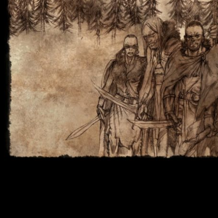
La sinopsis oficial
Teniendo lugar miles de años antes de los eventos de ‘J
solo hay una cosa segura: desde los horribles secretos d
Stark… nada es como creíamos saber.