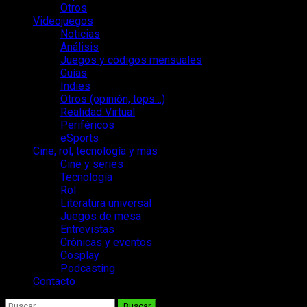
Otros
Videojuegos
Noticias
Análisis
Juegos y códigos mensuales
Guías
Indies
Otros (opinión, tops…)
Realidad Virtual
Periféricos
eSports
Cine, rol, tecnología y más
Cine y series
Tecnología
Rol
Literatura universal
Juegos de mesa
Entrevistas
Crónicas y eventos
Cosplay
Podcasting
Contacto
Buscar: