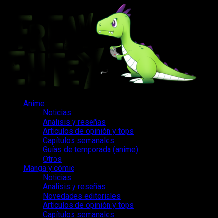
Saltar
al
contenido
Menú
Anime
principal
Noticias
Análisis y reseñas
Artículos de opinión y tops
Capítulos semanales
Guías de temporada (anime)
Otros
Manga y cómic
Noticias
Análisis y reseñas
Novedades editoriales
Artículos de opinión y tops
Capítulos semanales