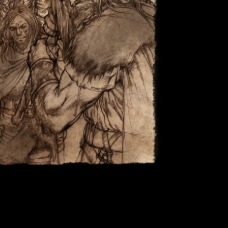
uego de Tronos’, la serie cuenta la caída del mundo desde la 
e la historia de Poniente hasta el verdadero origen de los camin