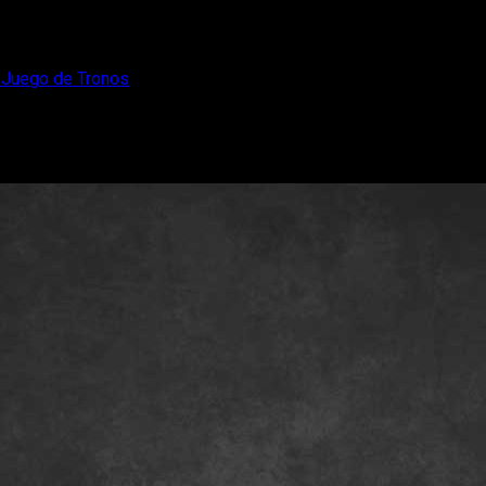
e Juego de Tronos
 del spin-off de Juego de Tronos