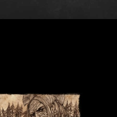
rsonajes del spin-off de
Juego de Tronos
,
sabemos los perfiles
a en el universo de
J
uego de Tronos
y también sabemos q
tipo de actores se buscan.
e la trama
 raza escandinava
, germánicos o de Europa del Este. Por otro
hombre joven de raza mixta y más intérpretes negros
, dos
rte del contenido de la serie, es de suponer que los actores
de los
Stark
. Los actores de
raza mixta podrían ser persona
 actores de raza negra solo podrían interpretar a personajes de e