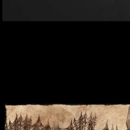
A falta de conocer qué actores se meterán en la piel de los pe
Hace tiempo que sabemos que habrá una nueva serie basad
conocemos muchos detalles pero, al menos,
ya sabemos qué 
Mucha diversidad de la que podemos intuir parte d
En primer lugar se buscan
dos actores, de 30 y 50 años, de
hombre
que, por las edades, podrían ser familia. Después,
un 
Gracias a estas características podemos especular sobre pa
tendría lógica ya que sabíamos que veremos a antepasados 
habrá trama en Essos o en las Islas del Verano
, ya que los