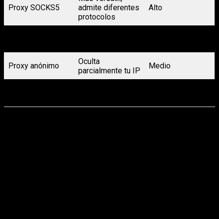
Proxy SOCKS5
admite diferentes
Alto
protocolos
Proxy
No oculta tu
Bajo
transparente
dirección IP
Oculta
Proxy anónimo
Medio
parcialmente tu IP
Usa IPs de
Proxy residencial
Muy alto
usuarios reales
Cada uno tiene sus propias ventajas. Por ejemplo, un proxy
SOCKS5 es ideal para tareas que requieren flexibilidad en
protocolos (correo, torrents, etc.), mientras que los proxies
residenciales ofrecen la mayor autenticidad al utilizar
direcciones IP asignadas a hogares reales.
Cómo crear tu propio proxy paso a paso
Ahora sí, pasemos al proceso práctico. Crear un proxy no
requiere ser ingeniero en redes, pero sí tener acceso a un
servidor y algo de conocimiento básico sobre