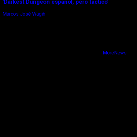
‘Darkest Dungeon español, pero táctico’
Marcos José Wagih
6 de agosto, 2026
X
Facebook
Instagram
Youtube
Copyright © Todos los derechos reservados.
|
MoreNews
por AF themes.