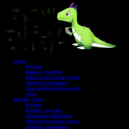
Saltar
al
contenido
Menú
Anime
principal
Noticias
Análisis y reseñas
Artículos de opinión y tops
Capítulos semanales
Guías de temporada (anime)
Otros
Manga y cómic
Noticias
Análisis y reseñas
Novedades editoriales
Artículos de opinión y tops
Capítulos semanales