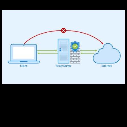
Qué es un proxy y para qué sirve
Un proxy es básicamente un servidor que recibe solicitudes
de conexión desde tu dispositivo y las reenvía a los sitios
web o servicios en línea que deseas visitar. Imagina que es
como un mensajero que entrega tus cartas sin revelar
directamente tu dirección. Este sistema se usa tanto en
entornos empresariales como personales para mejorar la
seguridad, la privacidad y la gestión del tráfico.