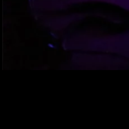
Crear tu propio proxy puede parecer algo reservado a los
expertos en redes, pero en realidad, con un poco de
conocimiento técnico y paciencia, cualquiera puede hacerlo.
Un proxy actúa como un intermediario entre tu dispositivo e
Internet, permitiendo controlar, filtrar o registrar el tráfico de
red. En este artículo aprenderás cómo crear un proxy paso a
paso, qué tipos existen y cuáles son las ventajas de construir
uno personalizado frente a usar servicios ya existentes.