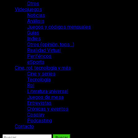
Otros
Videojuegos
Noticias
Análisis
Juegos y códigos mensuales
Guías
Indies
Otros (opinión, tops…)
Realidad Virtual
Periféricos
eSports
Cine, rol, tecnología y más
Cine y series
Tecnología
Rol
Literatura universal
Juegos de mesa
Entrevistas
Crónicas y eventos
Cosplay
Podcasting
Contacto
Buscar: