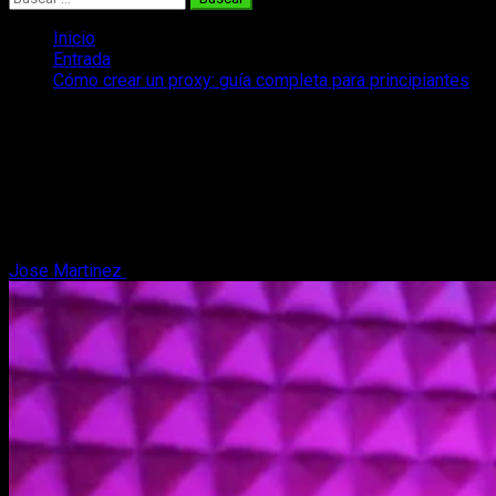
Inicio
Entrada
Cómo crear un proxy: guía completa para principiantes
Cómo crear un proxy: guía completa
para principiantes
Si necesitas aprender a crear tu propio proxy, te contamos
todo lo que necesitas saber para hacerlo... o donde puedes
pedir ayuda.
Jose Martinez
25 de octubre, 2025
6 minutos de lectura