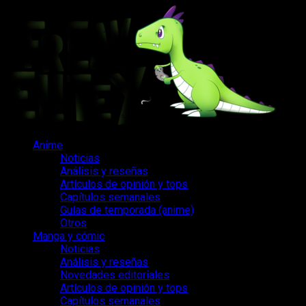
Saltar
al
contenido
Menú
Anime
principal
Noticias
Análisis y reseñas
Artículos de opinión y tops
Capítulos semanales
Guías de temporada (anime)
Otros
Manga y cómic
Noticias
Análisis y reseñas
Novedades editoriales
Artículos de opinión y tops
Capítulos semanales