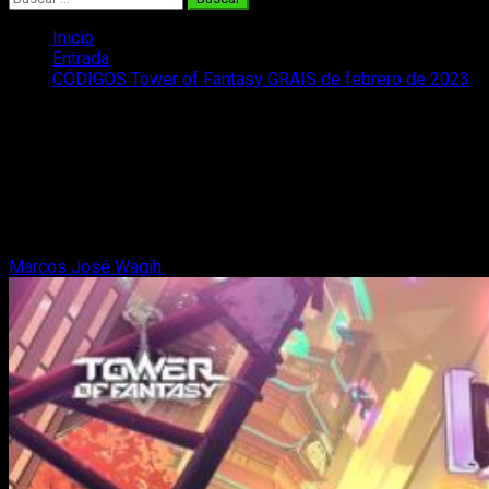
Inicio
Entrada
CÓDIGOS Tower of Fantasy GRAIS de febrero de 2023
CÓDIGOS Tower of Fantasy GRAIS de
febrero de 2023
¿Cuáles son los códigos de Tower of Fantasy de febrero de
2023? Os traemos un recopilatorio con los que están
disponibles.
Marcos José Wagih
2 de febrero, 2023
3 minutos de lectura