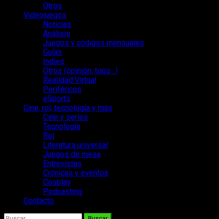
Otros
Videojuegos
Noticias
Análisis
Juegos y códigos mensuales
Guías
Indies
Otros (opinión, tops…)
Realidad Virtual
Periféricos
eSports
Cine, rol, tecnología y más
Cine y series
Tecnología
Rol
Literatura universal
Juegos de mesa
Entrevistas
Crónicas y eventos
Cosplay
Podcasting
Contacto
Buscar: