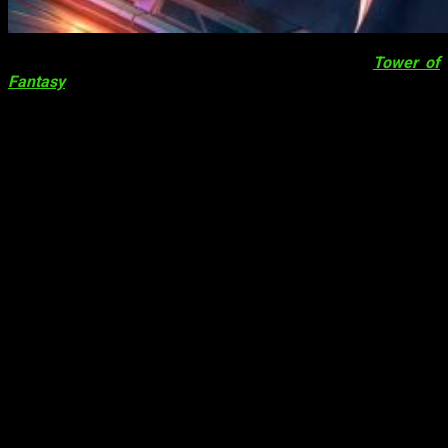
¡Ya están empezando a publicar los
códigos de
Tower of
Fantasy
gratis para febrero de 2023
. No obstante, siempre
os recordamos que muchos de estos códigos no tienen por
qué ser inéditos. ¿A qué nos referimos? Simple y llanamente,
que alguno puede ser anterior, pero que siga vigente. Esto
significa que podríais haberlo canjeado con anterioridad.
Del mismo modo, algunos de ellos caducan muy pronto, por
lo que es posible que cuando intentéis canjearlos ya no estén
disponibles. Aparte,
otros tantos pueden ser exclusivos
de una región concreta
. Nosotros hemos intentado
recopilar todos los que se han confirmado actualmente. Si
alguno no funciona adecuadamente, os pedimos disculpas
anticipadamente, pero es algo que muchas veces no
podemos controlar.
Dicho esto, y ahora sin más dilación, os dejamos con los
códigos de
Tower of Fantasy
de febrero de 2023 que hemos
encontrado y localizado hasta el momento. Intentaremos
actualizarlo en la medida de lo posible para que podáis
disfrutar del mayor número posible.