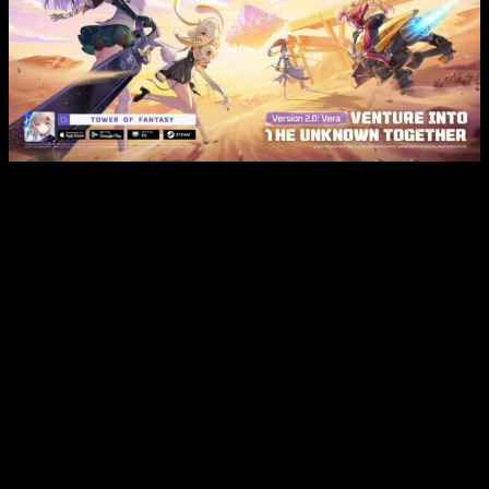
Cómo canjear los códigos de
Tower of Fantasy
de febrero de
2023
Si queréis canjearlos y no sabéis cómo, es bastante sencillo.
Tan solo tenéis que acceder a vuestra cuenta de juego y
pulsar el botón «alt» para mostrar el mouse en pantalla. Tras
esto, buscad el regalo que aparece arriba a la izquierda y
pinchad en él. Una vez estéis dentro, os tocará ir a la pestaña
de «
obtendrás
», puesto que en ella es dónde se pueden
canjear.
Una vez dentro, tan solo os toca seleccionar la opción de
«
intercambio
», ingresar los códigos en el recuadro de texto
que os aparecerá y usar el botón de «confirmar». Tras esto, el
contenido asociado al código se desbloqueará
automáticamente en vuestra cuenta.