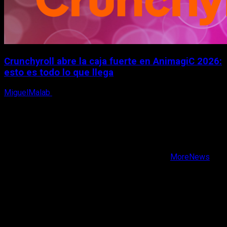
Crunchyroll abre la caja fuerte en AnimagiC 2026:
esto es todo lo que llega
MiguelMalab
5 de agosto, 2026
X
Facebook
Instagram
Youtube
Copyright © Todos los derechos reservados.
|
MoreNews
por AF themes.