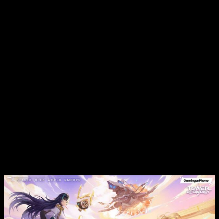
KA5QN8CM
: un núcleo negro
KA67KAYQ
: una solución de vitalidad
LAJ9TK0R
: una caja de fragmentos de reliquia SR y tres
paquetes de datos de matriz III
LAGCKK7X
: dos regalos especiales de Vera y un
núcleo de oro
LAK73P61
: 200 cristales oscuros
LAH34NQM
: un núcleo negro y dos baterías de armas
III
KYOKAGETSUEI
: un núcleo rojo
SOCCERFAN
: título especial ‘Leyenda en el campo’
9AK7K8TD
: un núcleo negro y una caja de fragmentos
SR
Cómo canjear los códigos de
Tower of
Fantasy
de febrero de 2023