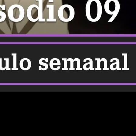
tas semanas y ya se perfila como claros favoritos entre los
on: 2-nensei-hen 1 Gakki
: cuándo, dónde y cómo ver online,
o un fenómeno internacional. Su éxito radica en una
narrativa