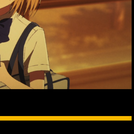
9 del anime
1 Gakki
se estrenará el
miércoles 6 de mayo
de 2026. Para