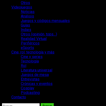
Otros
Videojuegos
Noticias
Análisis
Juegos y códigos mensuales
Guías
Indies
Otros (opinión, tops…)
Realidad Virtual
Periféricos
eSports
Cine, rol, tecnología y más
Cine y series
Tecnología
Rol
Literatura universal
Juegos de mesa
Entrevistas
Crónicas y eventos
Cosplay
Podcasting
Contacto
Buscar: