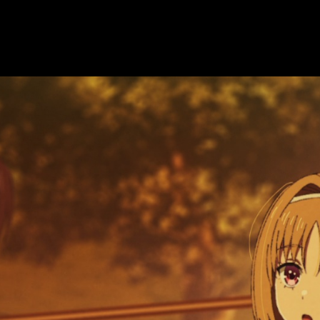
Con el tiempo, el anime ha mantenido el nivel del material ori
sición dentro del género..
a, hora de estreno y dónde ver el episodi