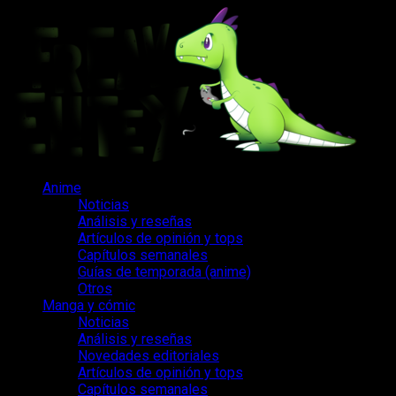
Saltar
al
contenido
Menú
Anime
principal
Noticias
Análisis y reseñas
Artículos de opinión y tops
Capítulos semanales
Guías de temporada (anime)
Otros
Manga y cómic
Noticias
Análisis y reseñas
Novedades editoriales
Artículos de opinión y tops
Capítulos semanales