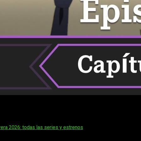
a temporada de
Classroom of the Elite
. Llevamos ya unas cuan
bre
Youkoso Jitsuryoku Shijou Shugi no Kyoushitsu e 4th Seas
da 4 del anime
Classroom of the Elite
.
era 2026: todas las series y estrenos
 las novelas ligeras de Shōgo Kinugasa, se ha consolidado com