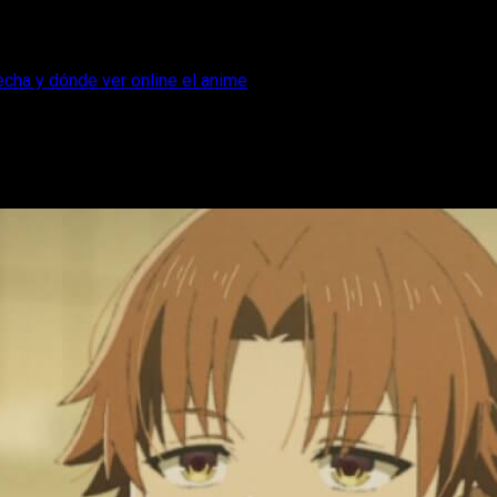
echa y dónde ver online el anime
dio 9, horario, fecha y dónde ver online 
porada 4 del anime Classroom of the Elite, aquí tenéis la info n