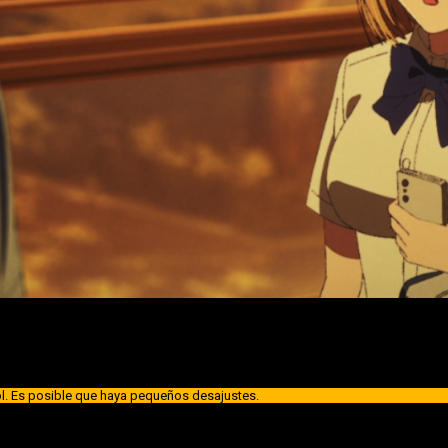
of the Elite
T4, fecha, hora de estreno y dónde ver el episodio 
oku Shijou Shugi no Kyoushitsu e 4th Season: 2-nensei-hen 
Su horario de emisión será el siguiente:
ol. Es posible que haya pequeños desajustes.