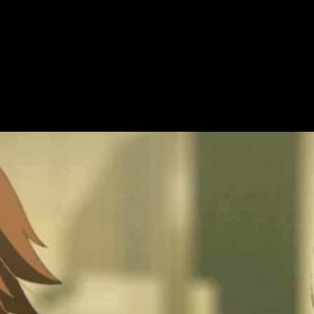
el anime
ecesaria.