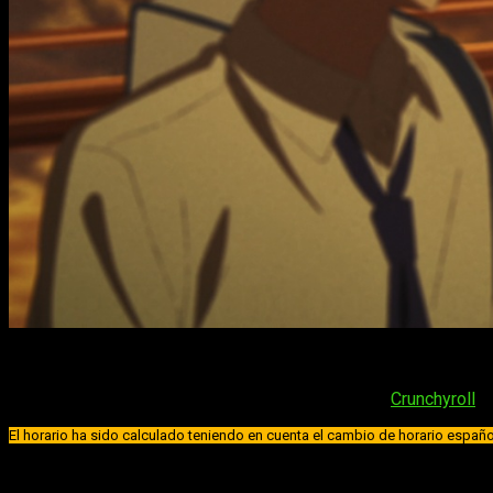
Classroom 
El
episodio 9 de la temporada 4
del anime
Youkoso Jitsury
poder verlo en español, la plataforma indicada es
Crunchyroll
. 
El horario ha sido calculado teniendo en cuenta el cambio de horario españ
España (Península y Baleares)
: a las
14:30
horas
España (Islas Canarias)
: a las
13:30
horas