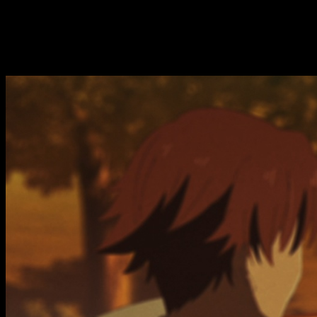
compleja y en personajes con gran peso en la historia
. 
sostenido el interés del público, algo clave para afianzar su po
Classroom of the Elite
temporada 4, fech