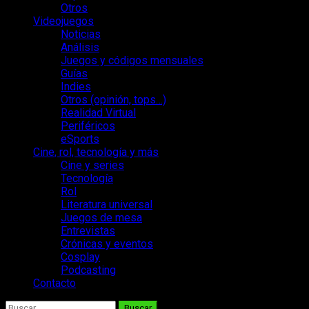
Otros
Videojuegos
Noticias
Análisis
Juegos y códigos mensuales
Guías
Indies
Otros (opinión, tops…)
Realidad Virtual
Periféricos
eSports
Cine, rol, tecnología y más
Cine y series
Tecnología
Rol
Literatura universal
Juegos de mesa
Entrevistas
Crónicas y eventos
Cosplay
Podcasting
Contacto
Buscar: