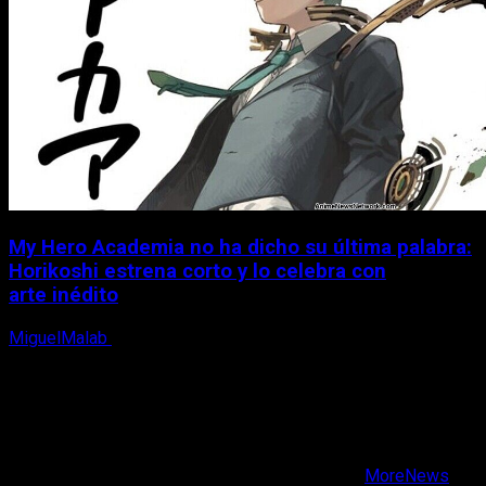
My Hero Academia no ha dicho su última palabra:
Horikoshi estrena corto y lo celebra con
arte inédito
MiguelMalab
6 de agosto, 2026
X
Facebook
Instagram
Youtube
Copyright © Todos los derechos reservados.
|
MoreNews