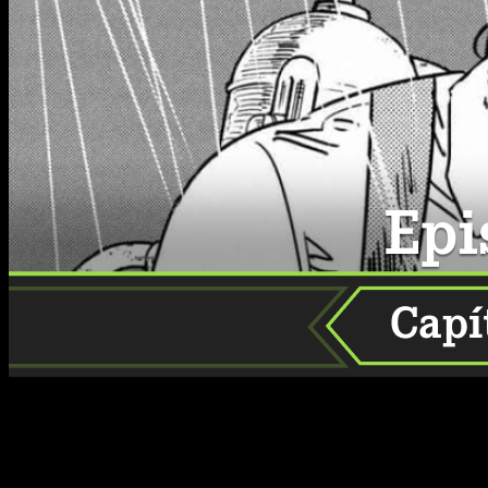
Si eres fan del manga lleno de acción y giros inesperados,
seguramente te estás preguntando
cuándo, dónde y cómo
leer el manga online, en español y de manera legal
Chainsaw Man
capítulo 217
. Esta serie de Tatsuki Fujimoto