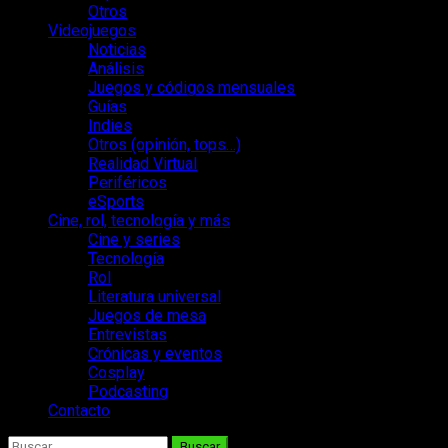
Otros
Videojuegos
Noticias
Análisis
Juegos y códigos mensuales
Guías
Indies
Otros (opinión, tops…)
Realidad Virtual
Periféricos
eSports
Cine, rol, tecnología y más
Cine y series
Tecnología
Rol
Literatura universal
Juegos de mesa
Entrevistas
Crónicas y eventos
Cosplay
Podcasting
Contacto
Buscar: