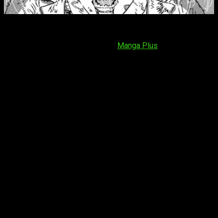
El
capítulo 217 de
Chainsaw Man
se publicará el
martes 14
de octubre de 2025
. Como siempre, será a través de la web
o aplicación de móvil gratuita de
Manga Plus
. Será a partir de
las:
España (Península y Baleares)
: a las
17:00
horas
España (Islas Canarias)
: a las
16:00
horas
Argentina
: a las
11:00
horas
Uruguay
: a las
11:00
horas
Brasil
: a las
11:00
horas
Chile
: a las
10:00
horas
República Dominicana
: a las
10:00
horas
Puerto Rico
: a las
10:00
horas
Venezuela
: a las
10:00
horas
Paraguay
: a las
11:00
horas
Bolivia
: a las
10:00
horas
Cuba
: a las
10:00
horas
Colombia
: a las
09:00
horas
Ecuador
: a las
09:00
horas
Panamá
: a las
09:00
horas
Perú
: a las
09:00
horas