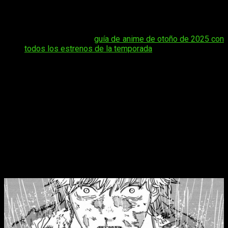
continúa sorprendiendo a los lectores con combates
intensos, personajes impredecibles y situaciones que no
dejan de generar teorías y debates en la comunidad.
Tal vez te interese:
guía de anime de otoño de 2025 con
todos los estrenos de la temporada
En este artículo te contamos todo lo que necesitas saber
para no perderte el estreno del capítulo 217 de
Chainsaw
Man
. Aquí encontrarás la fecha de publicación, el horario
exacto y las plataformas oficiales donde podrás leer el
manga online en español, de manera gratuita y legal,
asegurando la mejor experiencia sin preocuparte por spoilers
ni problemas de calidad.
Chainsaw Man
, fecha y hora de estreno
del episodio 217 del manga