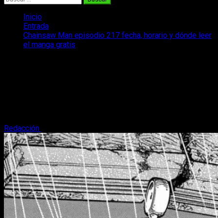
Inicio
Entrada
Chainsaw Man episodio 217 fecha, horario y dónde leer
el manga gratis
Chainsaw Man episodio 217 fecha,
horario y dónde leer el manga gratis
Repasamos la fecha y horario del capítulo 217 de Chainsaw
Man. Es decir, cuándo y dónde se podrá leer el nuevo
episodio del manga.
Redacción
25 de septiembre, 2025
3 minutos de lectura