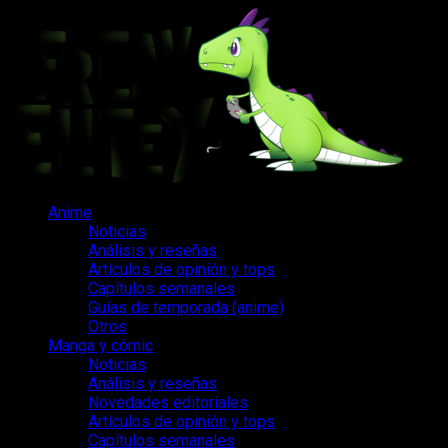
Saltar
al
contenido
Menú
Anime
principal
Noticias
Análisis y reseñas
Artículos de opinión y tops
Capítulos semanales
Guías de temporada (anime)
Otros
Manga y cómic
Noticias
Análisis y reseñas
Novedades editoriales
Artículos de opinión y tops
Capítulos semanales