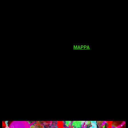
octubre
. Desde entonces, los fans no dejan de preguntar
cuándo estará disponible en Crunchyroll
. Aunque la
plataforma aún no ha confirmado una fecha, todo apunta a que
su estreno en streaming se producirá
entre abril y mayo de
2026
, siguiendo la estrategia de lanzamientos de otras
producciones recientes del estudio. La espera puede parecer
larga, pero la recompensa será enorme.
El estudio detrás de esta joya es
MAPPA
, conocido por su
maestría técnica y su estilo visual inconfundible. Este equipo
ha sido responsable de éxitos como
Jujutsu Kaisen
,
Attack
on Titan: The Final Season
y
Yuri on Ice
. Con
Chainsaw Man
Arco de Reze
, el estudio eleva su propio listón y demuestra
que
su compromiso con la calidad sigue intacto
. Su
dirección artística y animación dinámica vuelven a brillar,
consolidando a MAPPA como el referente absoluto en el
anime moderno.
Chainsaw Man Arco de Reze
y su
llegada a Crunchyroll