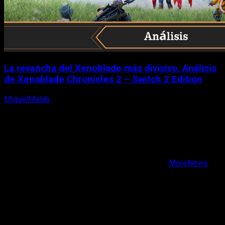
La revancha del Xenoblade más divisivo. Análisis
de Xenoblade Chronicles 2 – Switch 2 Edition
MiguelMalab
6 de agosto, 2026
X
Facebook
Instagram
Youtube
Copyright © Todos los derechos reservados.
|
MoreNews
por AF themes.