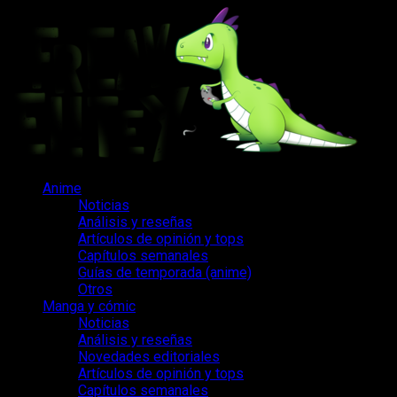
Saltar
al
contenido
Menú
Anime
principal
Noticias
Análisis y reseñas
Artículos de opinión y tops
Capítulos semanales
Guías de temporada (anime)
Otros
Manga y cómic
Noticias
Análisis y reseñas
Novedades editoriales
Artículos de opinión y tops
Capítulos semanales