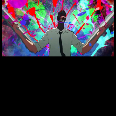
Chainsaw Man Arco de Reze
continúa directamente los
eventos de la primera temporada, adaptando uno de los
pasajes más intensos del manga de Fujimoto. Esta parte de
la historia profundiza en la relación entre Denji y Reze
,
mezclando romance, tragedia y una violencia estilizada que
solo MAPPA sabe manejar. Gracias a su ritmo ágil y a la
profundidad emocional de sus personajes, la película ha sido
aclamada tanto por la crítica como por el público.
Las cifras hablan por sí solas: la película ha
superado los
100 millones de dólares
en taquilla mundial, consolidando a