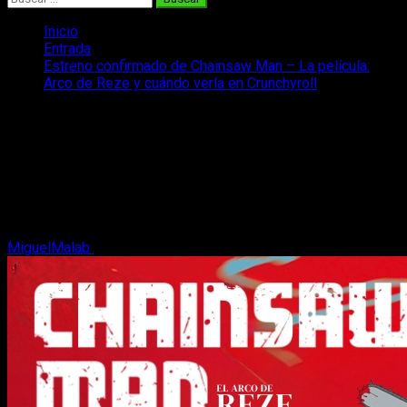
Inicio
Entrada
Estreno confirmado de Chainsaw Man – La película:
Arco de Reze y cuándo verla en Crunchyroll
Estreno confirmado de Chainsaw Man
– La película: Arco de Reze y cuándo
verla en Crunchyroll
Descubre todo sobre Chainsaw Man Arco de Reze: su
estreno oficial y cuándo llegará a Crunchyroll. Os lo contamos.
MiguelMalab
28 de octubre, 2025
3 minutos de lectura