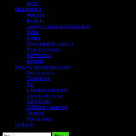
Otros
Videojuegos
Noticias
Análisis
Juegos y códigos mensuales
Guías
Indies
Otros (opinión, tops…)
Realidad Virtual
Periféricos
eSports
Cine, rol, tecnología y más
Cine y series
Tecnología
Rol
Literatura universal
Juegos de mesa
Entrevistas
Crónicas y eventos
Cosplay
Podcasting
Contacto
Buscar: