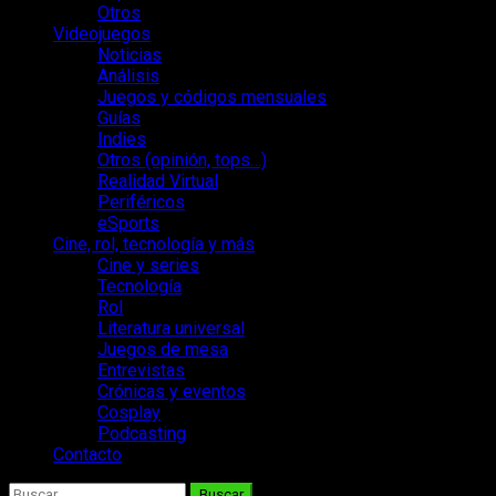
Otros
Videojuegos
Noticias
Análisis
Juegos y códigos mensuales
Guías
Indies
Otros (opinión, tops…)
Realidad Virtual
Periféricos
eSports
Cine, rol, tecnología y más
Cine y series
Tecnología
Rol
Literatura universal
Juegos de mesa
Entrevistas
Crónicas y eventos
Cosplay
Podcasting
Contacto
Buscar: