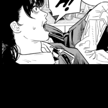
Tatsuki Fujimoto
ha vuelto a la carga con una de sus obras
más populares hasta la fecha y no es otra que
Chainsaw
Man
, así que os vamos a contar dónde y cuándo podéis leer
Chainsawman
100 gratis, de manera legal y en español
.
Día y hora del manga
Chainsaw Man
100