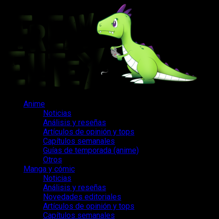
Saltar
al
contenido
Menú
Anime
principal
Noticias
Análisis y reseñas
Artículos de opinión y tops
Capítulos semanales
Guías de temporada (anime)
Otros
Manga y cómic
Noticias
Análisis y reseñas
Novedades editoriales
Artículos de opinión y tops
Capítulos semanales