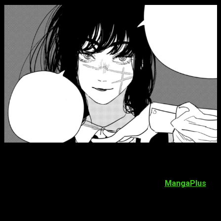
Chainsaw Man 100: Dónde leer el manga online en español
gratis y legal
Para los que sois de
España el capítulo 100 estará
disponible el día 26 de julio a las 17:00 en
MangaPlus
. Si
eres del archipiélago canario, ya sabes que una hora menos
que en la península. Y para nuestros lectores de América
Latina, os dejamos una lista con vuestros horarios.