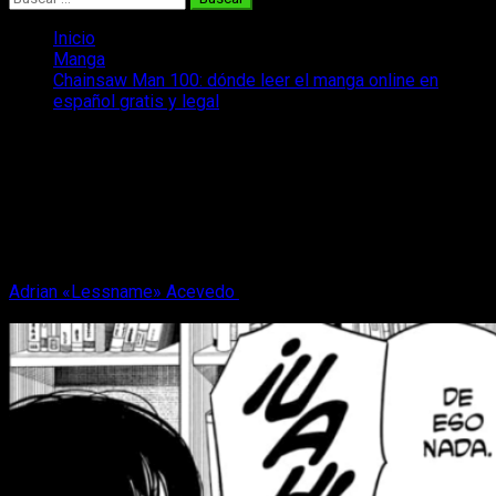
Inicio
Manga
Chainsaw Man 100: dónde leer el manga online en
español gratis y legal
Chainsaw Man 100: dónde leer el
manga online en español gratis y legal
¿Queréis saber cuándo, cómo y de qué manera podéis leer
Chainsaw Man 100 de forma completamente legal y gratuita?
Os lo contamos.
Adrian «Lessname» Acevedo
24 de julio, 2022
2 minutos de
lectura