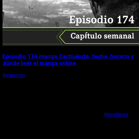
Episodio 174 manga Gachiakuta, fecha, horario y
dónde leer el manga online
Redacción
3 de agosto, 2026
X
Facebook
Instagram
Youtube
Copyright © Todos los derechos reservados.
|
MoreNews
por AF themes.