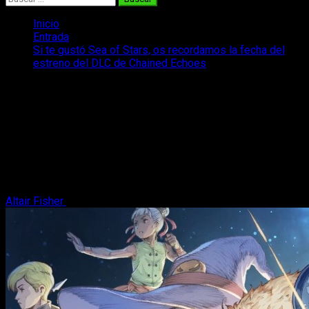
Inicio
Entrada
Si te gustó Sea of Stars, os recordamos la fecha del
estreno del DLC de Chained Echoes
Si te gustó Sea of Stars, os
recordamos la fecha del estreno del
DLC de Chained Echoes
Además de saber la fecha de lanzamiento, tenemos un nuevo
tráiler para el esperado DLC de Chained Echoes en PC y
consolas
Altair Fisher
24 de julio, 2025
2 minutos de lectura