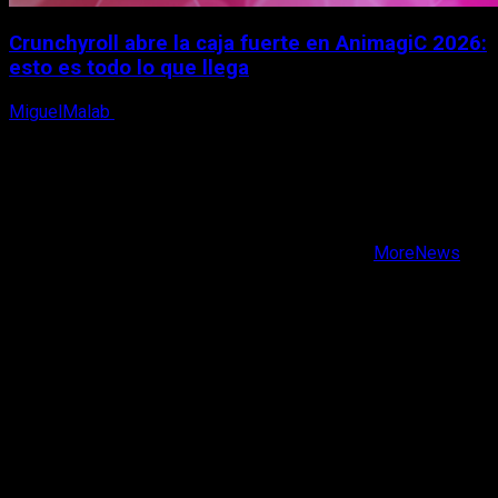
Crunchyroll abre la caja fuerte en AnimagiC 2026:
esto es todo lo que llega
MiguelMalab
5 de agosto, 2026
X
Facebook
Instagram
Youtube
Copyright © Todos los derechos reservados.
|
MoreNews
por AF themes.