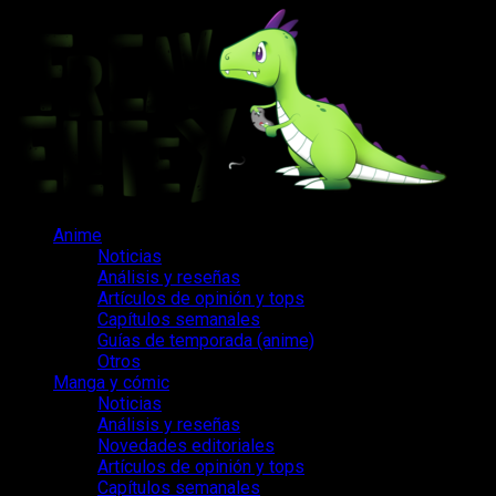
Saltar
al
contenido
Menú
Anime
principal
Noticias
Análisis y reseñas
Artículos de opinión y tops
Capítulos semanales
Guías de temporada (anime)
Otros
Manga y cómic
Noticias
Análisis y reseñas
Novedades editoriales
Artículos de opinión y tops
Capítulos semanales