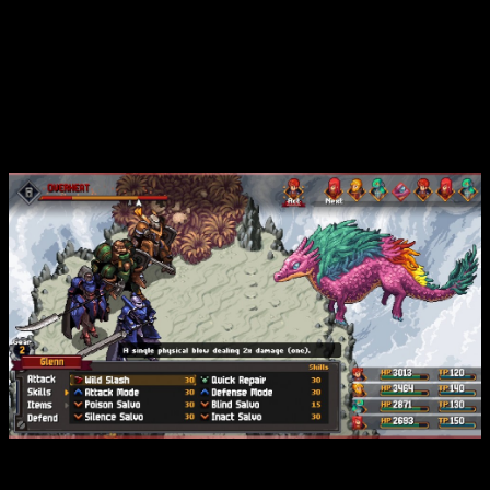
lanzamiento está prevista para el
7 de agosto
para
PC, Xbox
Series X|S, Xbox One, PlayStation 5, PlayStation 4
y
Nintendo Switch
.
Se aproxima la fecha para el estreno
del DLC de Chained Echoes
Eldrea vuelve a llamarte. Eldrea te necesita. Una. Vez. Más.
Ashes of Elrant
es el DLC oficial del aclamado
Chained