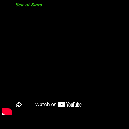
JRPG
Sea of Stars
. Sin duda fue uno de los grandes juegos
del año en que salió. Pero algo antes de este lanzamiento,
tuvimos el de
Chained Echoes
. Pasó algo más
desapercibido, pero sin duda es otros de esos juegos de rol
que si o si hay que probar. Y hoy os volvemos a hablar de
Chained Echoes
ya que además de tener
fecha
su inminente
DLC
, tenemos un nuevo
tráiler
. Os lo dejamos más abajo:
El DLC oficial de la galardonada obra maestra indie JRPG
Chained Echoes
está en modo cuenta atrás y su fecha de