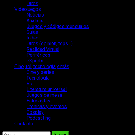
Otros
Videojuegos
Noticias
Análisis
Juegos y códigos mensuales
Guías
Indies
Otros (opinión, tops…)
Realidad Virtual
Periféricos
eSports
Cine, rol, tecnología y más
Cine y series
Tecnología
Rol
Literatura universal
Juegos de mesa
Entrevistas
Crónicas y eventos
Cosplay
Podcasting
Contacto
Buscar: