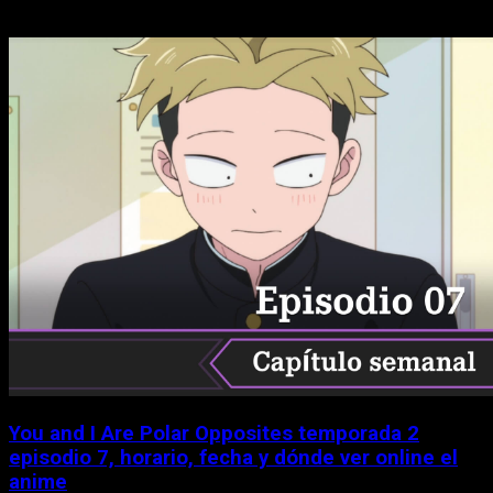
You and I Are Polar Opposites temporada 2
episodio 7, horario, fecha y dónde ver online el
anime