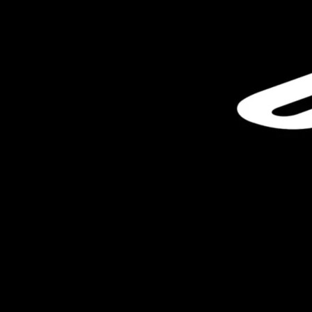
Antes de la confirmación oficial del
fin
de los
discos
para los
nuevos juegos de PlayStation
a partir de
2028
, buena parte
del debate se había centrado en las consecuencias para los