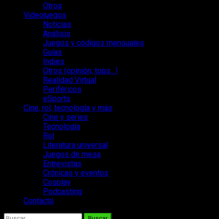
Otros
Videojuegos
Noticias
Análisis
Juegos y códigos mensuales
Guías
Indies
Otros (opinión, tops…)
Realidad Virtual
Periféricos
eSports
Cine, rol, tecnología y más
Cine y series
Tecnología
Rol
Literatura universal
Juegos de mesa
Entrevistas
Crónicas y eventos
Cosplay
Podcasting
Contacto
Buscar: