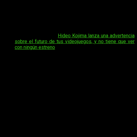
jugadores, la preservación del formato físico o el futuro de
las tiendas especializadas. Sin embargo,
varios analistas
consideran que detrás de esta decisión existe una
explicación mucho más ligada a la rentabilidad del
negocio
que a las preferencias del público.
Tal vez te interese:
Hideo Kojima lanza una advertencia
sobre el futuro de tus videojuegos, y no tiene que ver
con ningún estreno
Uno de los nombres que ha alimentado esta teoría es el de
Shawn Layden
, antiguo ejecutivo de Sony, quien aseguró
recientemente que
la medida responde a una «
decisión de
hoja de cálculo
«
. Según su visión, el abandono del disco era
un paso prácticamente inevitable en un contexto marcado por
el aumento de los costes de producción y una industria que
busca maximizar sus ingresos.
La causa del fin del formato físico en
PlayStation