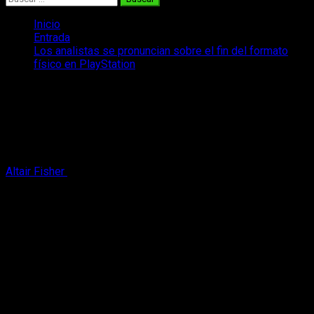
Inicio
Entrada
Los analistas se pronuncian sobre el fin del formato
físico en PlayStation
Los analistas se pronuncian sobre el fin
del formato físico en PlayStation
En pleno debate sobre el fin del formato físico en
PlayStation, un analista se pronuncia y nos trae más detalles.
Altair Fisher
8 de julio, 2026
3 minutos de lectura