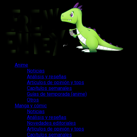
Saltar
al
contenido
Menú
Anime
principal
Noticias
Análisis y reseñas
Artículos de opinión y tops
Capítulos semanales
Guías de temporada (anime)
Otros
Manga y cómic
Noticias
Análisis y reseñas
Novedades editoriales
Artículos de opinión y tops
Capítulos semanales