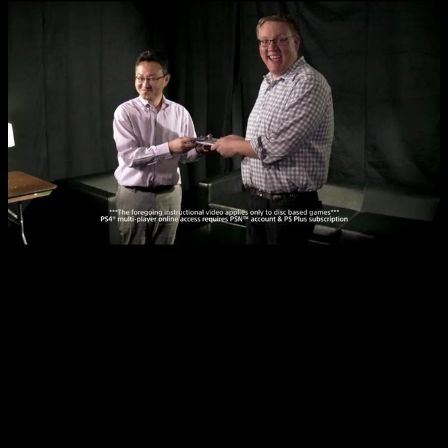
El análisis más detallado llega de la mano del
Dr. Serkan
Toto
, director de Kantan Games, quien sostiene que
la
diferencia de beneficios entre las ventas físicas y
digitales explica gran parte del movimiento
. De acuerdo
con sus cálculos,
un juego digital distribuido por una
compañía propietaria de la plataforma genera un
margen muy superior al de una copia física
. En los títulos
first-party vendidos de forma digital, la empresa retiene