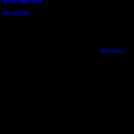
pinta nada bien
MiguelMalab
9 de agosto, 2026
X
Facebook
Instagram
Youtube
Copyright © Todos los derechos reservados.
|
MoreNews
por AF themes.