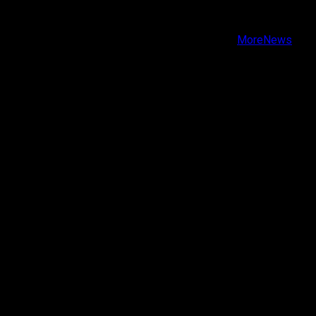
Instagram
Youtube
Copyright © Todos los derechos reservados.
|
MoreNews
por AF themes.