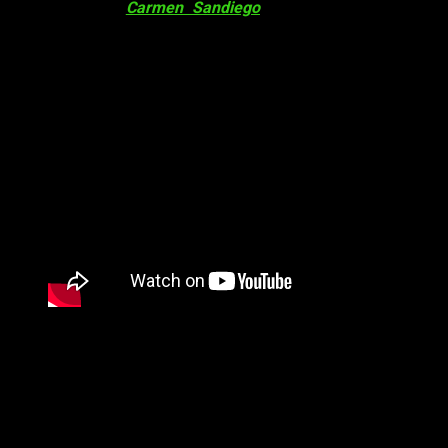
de los juegos,
Carmen Sandiego
seguro que os sonará.
Después de ver el anuncio de un nuevo juego de la saga, a
modo de reboot, hoy os volvemos a hablar de él. Y os
hablamos por un buen motivo, ya que se ha revelado la
fecha
de
lanzamiento
de
Carmen Sandiego
.
Como veis en el video de arriba, será
el 4 de marzo
cuando
llegue a
PlayStation 5, Xbox Series, PlayStation 4, Xbox
One, Switch, PC, iOS, y Android
. Así pues, en menos de dos
meses podremos gozar de las nuevas aventuras de esta
detective y ladrona. A nivel de
historia
, Nos pondremos el
característico sombrero rojo de Carmen y jugaremos como la
propia justiciera para navegar por un mundo de espionaje,