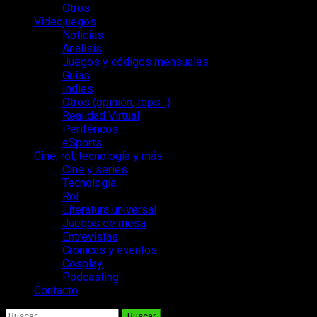
Otros
Videojuegos
Noticias
Análisis
Juegos y códigos mensuales
Guías
Indies
Otros (opinión, tops…)
Realidad Virtual
Periféricos
eSports
Cine, rol, tecnología y más
Cine y series
Tecnología
Rol
Literatura universal
Juegos de mesa
Entrevistas
Crónicas y eventos
Cosplay
Podcasting
Contacto
Buscar: