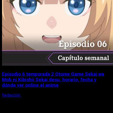
Episodio 6 temporada 2 Otome Game Sekai wa
Mob ni Kibishii Sekai desu, horario, fecha y
dónde ver online el anime
Redacción
5 de agosto, 2026
X
Facebook