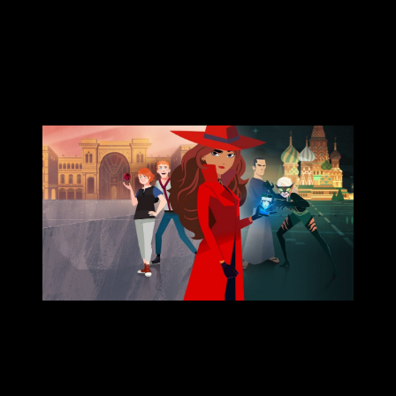
utilizar artilugios de alta tecnología y, en última instancia,
capturar a VILE.
Marca en tu calendario la fecha de
llegada de
Carmen Sandiego
Tanto los novatos como los detectives experimentados
están invitados a poner a prueba sus habilidades
detectivescas, ya sea en la
campaña principal narrativa o
en el modo clásico «The Acme Files»
. Por primera vez en
la historia de la franquicia, asumirás el papel de la mismísima