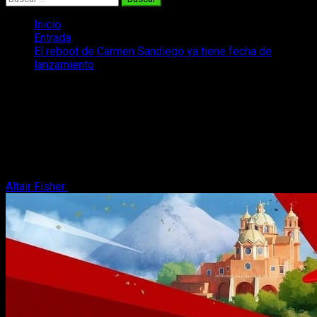
Inicio
Entrada
El reboot de Carmen Sandiego ya tiene fecha de
lanzamiento
El reboot de Carmen Sandiego ya tiene
fecha de lanzamiento
Su sombrero rojo es inconfundible... Carmen Sandiego ya
tiene fecha de lanzamiento en PC y consolas, teniendo nuevo
tráiler.
Altair Fisher
9 de enero, 2025
2 minutos de lectura