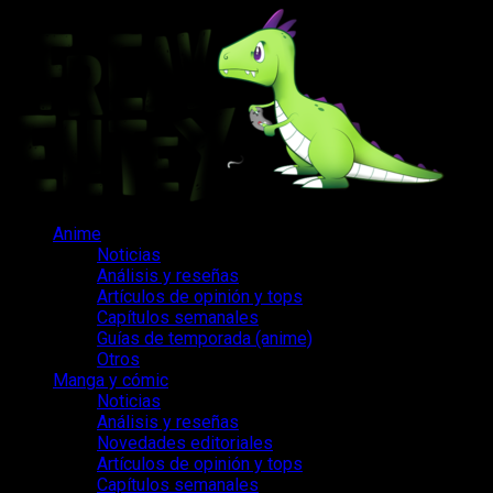
Saltar
al
contenido
Menú
Anime
principal
Noticias
Análisis y reseñas
Artículos de opinión y tops
Capítulos semanales
Guías de temporada (anime)
Otros
Manga y cómic
Noticias
Análisis y reseñas
Novedades editoriales
Artículos de opinión y tops
Capítulos semanales