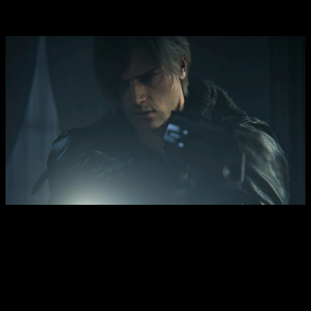
que
Leon S. Kennedy
(no hace falta presenctación) ofrecerá
una segunda perspectiva más centrada en la acción.
Leon S. Kennedy
ofrecerá una segunda perspectiva más
centrada en la acción
El título alternará la historia entre Grace y Leon,
permitiéndonos vivir dos experiencias muy diferentes dentro
de un mismo hilo argumental, equilibrando exploración,
tensión y combate. Capcom ya ha mostrado fragmentos de
gameplay en primera y tercera persona
en eventos