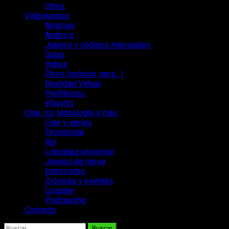
Otros
Videojuegos
Noticias
Análisis
Juegos y códigos mensuales
Guías
Indies
Otros (opinión, tops…)
Realidad Virtual
Periféricos
eSports
Cine, rol, tecnología y más
Cine y series
Tecnología
Rol
Literatura universal
Juegos de mesa
Entrevistas
Crónicas y eventos
Cosplay
Podcasting
Contacto
Buscar: