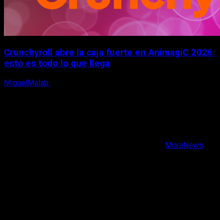
Crunchyroll abre la caja fuerte en AnimagiC 2026:
esto es todo lo que llega
MiguelMalab
5 de agosto, 2026
X
Facebook
Instagram
Youtube
Copyright © Todos los derechos reservados.
|
MoreNews
por AF themes.