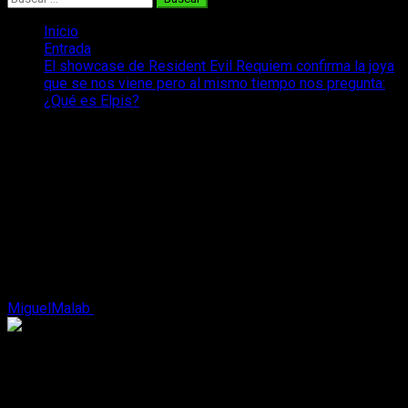
Inicio
Entrada
El showcase de Resident Evil Requiem confirma la joya
que se nos viene pero al mismo tiempo nos pregunta:
¿Qué es Elpis?
El showcase de Resident Evil Requiem
confirma la joya que se nos viene pero
al mismo tiempo nos pregunta: ¿Qué es
Elpis?
El showcase de Resident Evil Requiem deja claro que
Capcom tiene entre manos algo muy grande, pero también
abre un misterio inesperado: Elpis
MiguelMalab
15 de enero, 2026
3 minutos de lectura
¿Qué es Elpis?