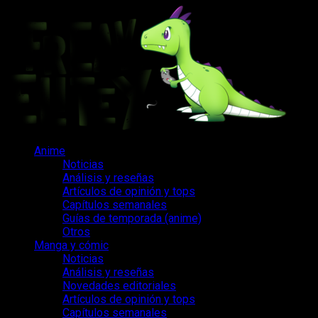
Saltar
al
contenido
Menú
Anime
principal
Noticias
Análisis y reseñas
Artículos de opinión y tops
Capítulos semanales
Guías de temporada (anime)
Otros
Manga y cómic
Noticias
Análisis y reseñas
Novedades editoriales
Artículos de opinión y tops
Capítulos semanales