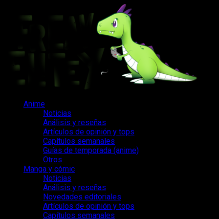
Saltar
al
contenido
Menú
Anime
principal
Noticias
Análisis y reseñas
Artículos de opinión y tops
Capítulos semanales
Guías de temporada (anime)
Otros
Manga y cómic
Noticias
Análisis y reseñas
Novedades editoriales
Artículos de opinión y tops
Capítulos semanales