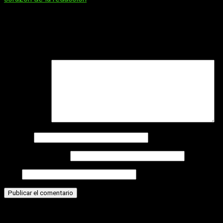
Deja una respuesta
Tu dirección de correo electrónico no será publicada.
Los
campos obligatorios están marcados con
*
Comentario
*
Nombre
Correo electrónico
Web
Historias relacionadas