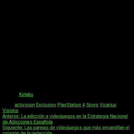
Exclusividad en PS4, pero temporal
A falta de confirmación,
Spyro Trilogy Remastered
sería
exclusivo de PS4
durante un año, pero acabaría llegando al
resto de consolas
a finales del próximo año, incluidas
Nintendo Switch y PC
.
El remastered parece estar en desarrollo por parte del mismo
estudio que desarrolló la de Crash Bandicoot,
Vicarius
Visions
, sumandose al trio junto a
MediEvil
.
Nosotros nos alegramos mucho de la vuelta de este pequeño
dragón a nuestras consolas, ¿y vosotros?¿Dareis una
oportunidad a este clásico?
Fuente:
Kotaku
Tags:
activision
Exclusivo
PlayStation 4
Spyro
Vicarius
Visions
Navegación
Anterior:
La adicción a videojuegos en la Estrategia Nacional
de Adicciones Española
de
Siguiente:
Las parejas de videojuegos que más encandilan el
entradas
corazón de la redacción