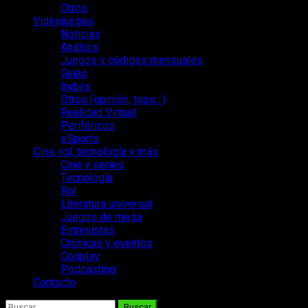
Otros
Videojuegos
Noticias
Análisis
Juegos y códigos mensuales
Guías
Indies
Otros (opinión, tops…)
Realidad Virtual
Periféricos
eSports
Cine, rol, tecnología y más
Cine y series
Tecnología
Rol
Literatura universal
Juegos de mesa
Entrevistas
Crónicas y eventos
Cosplay
Podcasting
Contacto
Buscar: