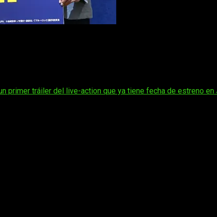
r su primer paso en el mundo real.
de Japón
(JFA), junto a
SCO Group
ha anunciado el
JFA × SCO
mente en la filosofía del manga y anime de
Muneyuki Kaneshiro
 programa de identificación de talentos en el extranjero de la
JF
 primer tráiler del li
v
e-action que ya tiene fecha de estreno en
tbol de origen japonés que viven fuera de Japón y conectarlas 
de la
JFA
a través de sesiones de entrenamiento, partidos y pru
s o con opciones de optar a ella en el futuro.