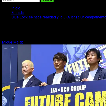
Inicio
Entrada
Blue Lock se hace realidad y la JFA lanza un campamento
Blue Lock se hace realidad y la JFA lan
Blue Lock acaba de saltar de la ficción a la realidad de una ma
MiguelMalab
12 de mayo, 2026
3 minutos de lectura