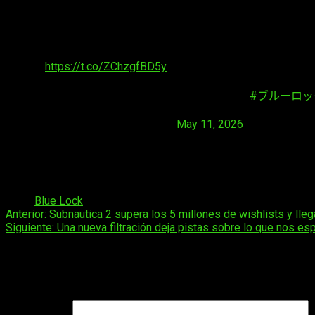
海外を拠点に活動しているタレントを発掘する——
JFA初、“ナショナルトレセンの海外版”
詳細はこちら
🔗
https://t.co/ZChzgfBD5y
本プロジェクトは、人気サッカーアニメ『
#ブルーロッ
— 日本サッカー協会 (@JFA)
May 11, 2026
El campamento de
California
será solo el primero. La
JFA
internacional de captación de talento japonés. El productor de
el mundo. Con este proyecto, parece que van por el buen camin
Tags:
Blue Lock
Navegación
Anterior:
Subnautica 2 supera los 5 millones de wishlists y ll
Siguiente:
Una nueva filtración deja pistas sobre lo que nos es
de
entradas
Deja una respuesta
Tu dirección de correo electrónico no será publicada.
Los camp