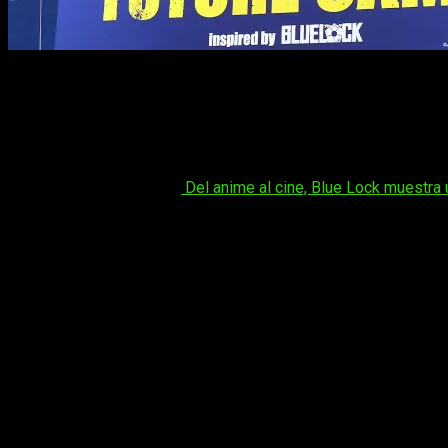
El anime que soñaba con cambiar el fútbol japonés acaba de da
Blue Lock
ya no es solo un anime. La
Asociación de Fútbol 
real de captación de talentos futbolísticos inspirado directa
agosto de 2026
en
Irvine, California
, y supone el primer gran
Tal vez te interese:
Del anime al cine, Blue Lock muestra un
El objetivo es claro: identificar a jóvenes promesas del fú
participantes entrenarán y serán evaluados por entrenadores 
con
nacionalidad japonesa
, con al menos un progenitor japoné