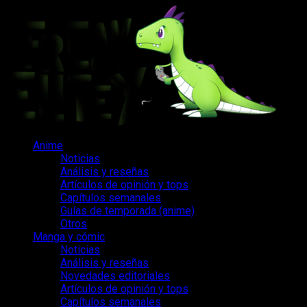
Saltar
al
contenido
Menú
Anime
principal
Noticias
Análisis y reseñas
Artículos de opinión y tops
Capítulos semanales
Guías de temporada (anime)
Otros
Manga y cómic
Noticias
Análisis y reseñas
Novedades editoriales
Artículos de opinión y tops
Capítulos semanales