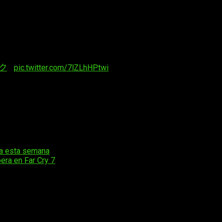
ク
…
pic.twitter.com/7lZLhHPtwi
tiene previsto expandir el programa a
Europa
,
Asia
y otras r
 la adaptación animada,
Ryoya Arisawa
, afirmó que desde el inic
o.
ega esta semana
pera en Far Cry 7
os obligatorios están marcados con
*