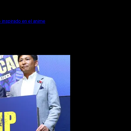
 inspirado en el anime
za un campamento inspirado en el anime
nera que ningún seguidor se esperaba y el resultado es brutal.