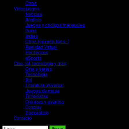
Otros
Videojuegos
Noticias
Análisis
Juegos y códigos mensuales
Guías
Indies
Otros (opinión, tops…)
Realidad Virtual
Periféricos
eSports
Cine, rol, tecnología y más
Cine y series
Tecnología
Rol
Literatura universal
Juegos de mesa
Entrevistas
Crónicas y eventos
Cosplay
Podcasting
Contacto
Buscar: