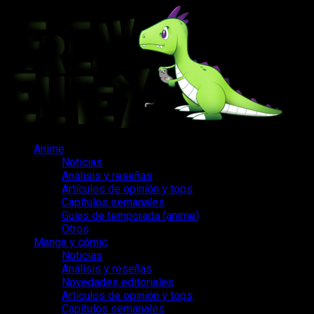
Saltar
al
contenido
Menú
Anime
principal
Noticias
Análisis y reseñas
Artículos de opinión y tops
Capítulos semanales
Guías de temporada (anime)
Otros
Manga y cómic
Noticias
Análisis y reseñas
Novedades editoriales
Artículos de opinión y tops
Capítulos semanales