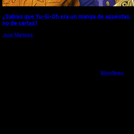
¿Sabías que Yu-Gi-Oh era un manga de apuestas,
no de cartas?
Jose Martinez
6 de agosto, 2026
X
Facebook
Instagram
Youtube
Copyright © Todos los derechos reservados.
|
MoreNews
por AF themes.