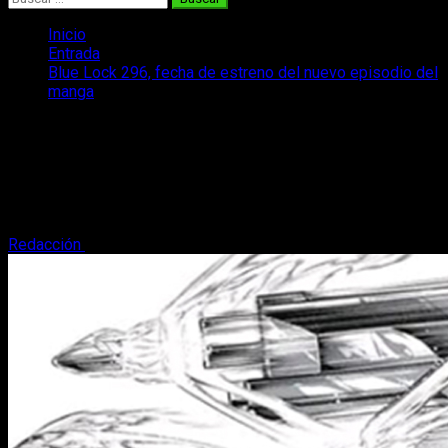
Inicio
Entrada
Blue Lock 296, fecha de estreno del nuevo episodio del
manga
Blue Lock 296, fecha de estreno del
nuevo episodio del manga
Os contamos todo lo que sabemos sobre la publicación del
capítulo 296 del manga Blue Lock, como su fecha de estreno.
Redacción
1 de marzo, 2025
3 minutos de lectura