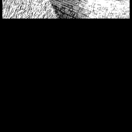
Desgraciadamente, no hay manera legal de ver el manga
online, pues no hay app que permita hacerlo. Lo que sí os
podemos decir es que el capítulo se publicará el
martes 18
de marzo de 2025
. Al menos en Japón. Luego, si llega a
otros países de otra manera, es otro tema.
En lo que respecta a los
spoilers
, habitualmente estos días
antes. Habitualmente, suele ser los sábados, por lo que en
esta ocasión sería el
sábado 15 de marzo de 2025
. Dicho
esto, si quieres leer el manga, en España lo publica Planeta
Cómic.
Sobre la franquicia
Blue Lock
, escrito por
Muneyuki Kaneshiro
e ilustrado por
Yusuke Nomura
, se ha consolidado como uno de los
mangas deportivos más populares de los últimos años.
Desde su debut en
Weekly Shonen Magazine
en
agosto de
2018
, la serie ha experimentado un notable éxito en ventas,