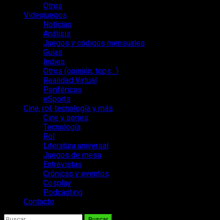
Otros
Videojuegos
Noticias
Análisis
Juegos y códigos mensuales
Guías
Indies
Otros (opinión, tops…)
Realidad Virtual
Periféricos
eSports
Cine, rol, tecnología y más
Cine y series
Tecnología
Rol
Literatura universal
Juegos de mesa
Entrevistas
Crónicas y eventos
Cosplay
Podcasting
Contacto
Buscar: