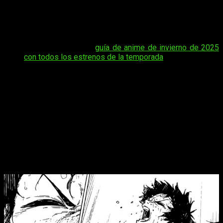
quienes no quieren perderse ni un detalle y buscan saber
cuándo y la fecha para leer el manga
Blue Lock
capítulo
296
, aquí te contamos cuándo estará disponible el próximo
capítulo.
Tal vez te interese:
guía de anime de invierno de 2025
con todos los estrenos de la temporada
.
Si te preguntas la fecha exacta en la que se publicará, a qué
hora podrás leerlo y en qué plataformas estará disponible en
español de manera oficial, no te preocupes. En este artículo,
te damos toda la información para que puedas acceder al
nuevo episodio de
Blue Lock
en cuanto se estrene y seguir
disfrutando del manga sin interrupciones.
Blue Lock
episodio 296 del manga, cuál
es su fecha de estreno