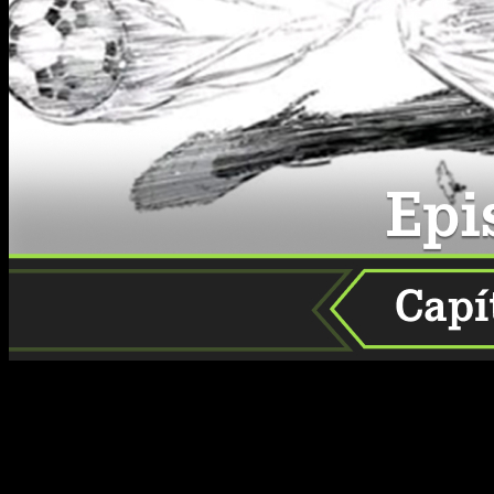
El emocionante mundo de
Blue Lock
sigue avanzando con
cada capítulo, manteniendo a los fanáticos al filo del asiento
con su intensa acción y giros inesperados. El episodio 296
del manga está a punto de estrenarse, y la expectativa es alta
por lo que traerá la historia en esta nueva entrega. Para