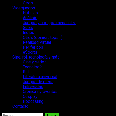
Otros
Videojuegos
Noticias
Análisis
Juegos y códigos mensuales
Guías
Indies
Otros (opinión, tops…)
Realidad Virtual
Periféricos
eSports
Cine, rol, tecnología y más
Cine y series
Tecnología
Rol
Literatura universal
Juegos de mesa
Entrevistas
Crónicas y eventos
Cosplay
Podcasting
Contacto
Buscar: