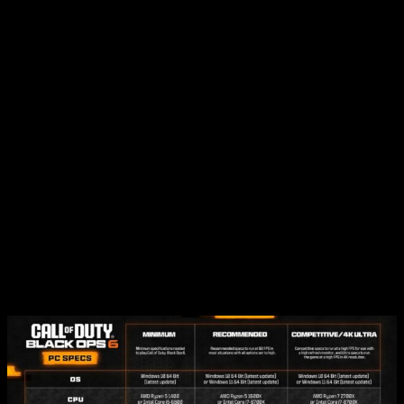
VRAM:
8 GB
Almacenamiento:
102 GB de espacio disponible en
SSD
Internet:
Conexión a Internet de banda ancha
Competitivos (4K ultra)
Sistema operativo:
Windows 10 64-bit o Windows 11
64-bit
Procesador:
Intel Core i7-8700K o AMD Ryzen 7
2700X
Memoria RAM:
16 GB
Tarjeta gráfica:
NVIDIA GeForce RTX 3080 / RTX 4070
o AMD Radeon RX 6800XT
VRAM:
10 GB
Almacenamiento:
102 GB de espacio disponible en
SSD
Internet:
Conexión a Internet de banda ancha