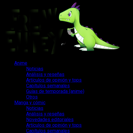
Saltar
al
contenido
Menú
Anime
principal
Noticias
Análisis y reseñas
Artículos de opinión y tops
Capítulos semanales
Guías de temporada (anime)
Otros
Manga y cómic
Noticias
Análisis y reseñas
Novedades editoriales
Artículos de opinión y tops
Capítulos semanales