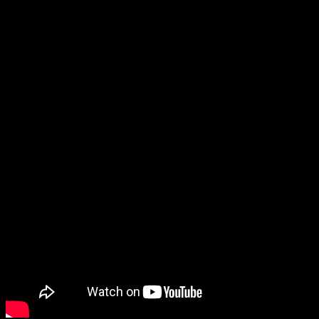
llamarse tranquilamente el «mes de Call of Duty». Quedan
pocos días para que podamos jugar a
Call of Duty Black Ops
6
y os volvemos a hablar de él, ya que se han confirmado sus
requisitos en PC
. Como siempre, habrá para todos y para
varias configuraciones, dependiendo del rendimiento y de la
resolución exigida.
Requisitos mínimos y recomendados
de
Call of Duty Black Ops 6
para PC