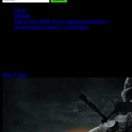
Inicio
Entrada
Call of Duty Black Ops 6 requisitos mínimos y
recomendados para PC confirmados
Call of Duty Black Ops 6 requisitos
mínimos y recomendados para PC
confirmados
Aquí sabrás que configuración es la más idónea para tu PC
Altair Fisher
16 de octubre, 2024
2 minutos de lectura