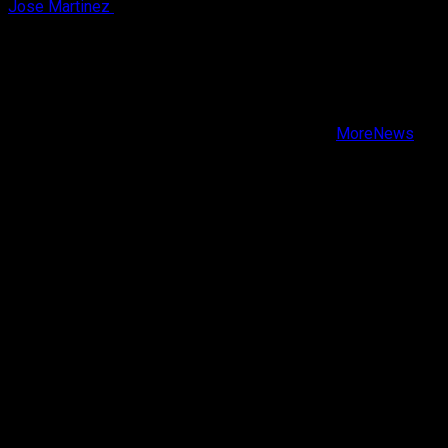
Jose Martinez
6 de agosto, 2026
X
Facebook
Instagram
Youtube
Copyright © Todos los derechos reservados.
|
MoreNews
por AF themes.