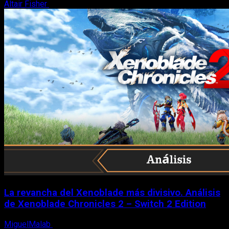
Altair Fisher
7 de agosto, 2026
La revancha del Xenoblade más divisivo. Análisis
de Xenoblade Chronicles 2 – Switch 2 Edition
MiguelMalab
6 de agosto, 2026