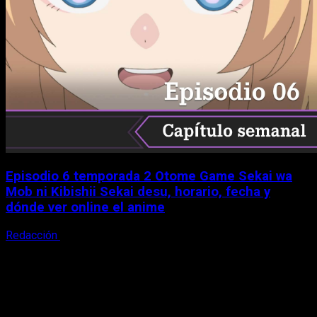
Episodio 6 temporada 2 Otome Game Sekai wa
Mob ni Kibishii Sekai desu, horario, fecha y
dónde ver online el anime
Redacción
5 de agosto, 2026
X
Facebook
Instagram
Youtube