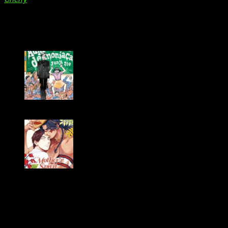
embargo, hoy os traemos las licencias manga que presentó la
editorial
Tomodomo
durante dicho evento. Fueron
Aula
demoníaca
y
Mother’s Spirit
. Os hablaremos de ellas a
continuación.
Portada de Tomodomo para ‘Aula demoníaca’
Portada de Tomodomo para ‘Mother’s Spirit’
Aula demoníaca
La primera de las licencias de Tomodomo es
Aula
demoníaca
, una obra de tomo único del gran maestro del