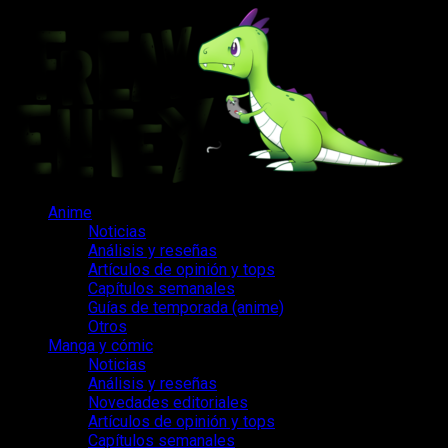
Saltar
al
contenido
Menú
Anime
principal
Noticias
Análisis y reseñas
Artículos de opinión y tops
Capítulos semanales
Guías de temporada (anime)
Otros
Manga y cómic
Noticias
Análisis y reseñas
Novedades editoriales
Artículos de opinión y tops
Capítulos semanales