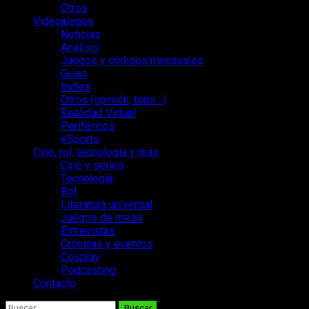
Otros
Videojuegos
Noticias
Análisis
Juegos y códigos mensuales
Guías
Indies
Otros (opinión, tops…)
Realidad Virtual
Periféricos
eSports
Cine, rol, tecnología y más
Cine y series
Tecnología
Rol
Literatura universal
Juegos de mesa
Entrevistas
Crónicas y eventos
Cosplay
Podcasting
Contacto
Buscar: