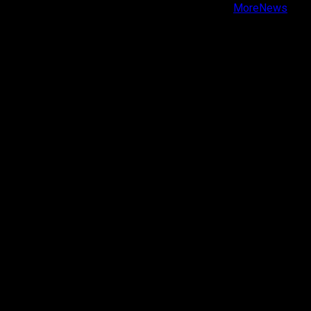
Copyright © Todos los derechos reservados.
|
MoreNews
por AF themes.