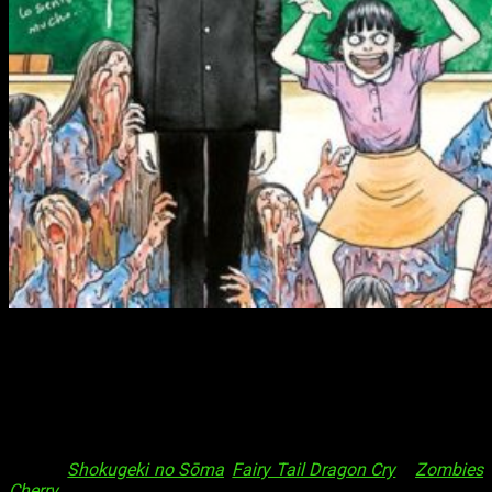
Ediciones Tomodomo presenta sus
nuevas licencias
El Japan Weekend nos ha dejado numerosas e interesantes
noticias para aquellos aficionados al mundo del anime y el
manga.
Shokugeki no Sōma
,
Fairy Tail Dragon Cry
o
Zombies
Cherry
son algunas de las novedades anunciadas. Sin