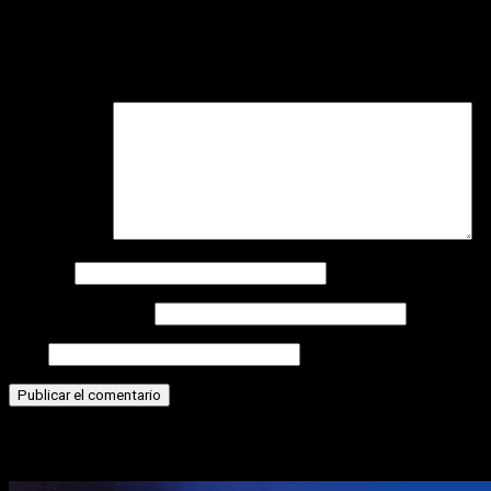
Deja una respuesta
Tu dirección de correo electrónico no será publicada.
Los
campos obligatorios están marcados con
*
Comentario
*
Nombre
Correo electrónico
Web
Historias relacionadas