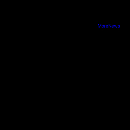
Facebook
Instagram
Youtube
Copyright © Todos los derechos reservados.
|
MoreNews
por AF themes.