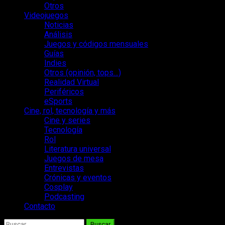
Otros
Videojuegos
Noticias
Análisis
Juegos y códigos mensuales
Guías
Indies
Otros (opinión, tops…)
Realidad Virtual
Periféricos
eSports
Cine, rol, tecnología y más
Cine y series
Tecnología
Rol
Literatura universal
Juegos de mesa
Entrevistas
Crónicas y eventos
Cosplay
Podcasting
Contacto
Buscar: