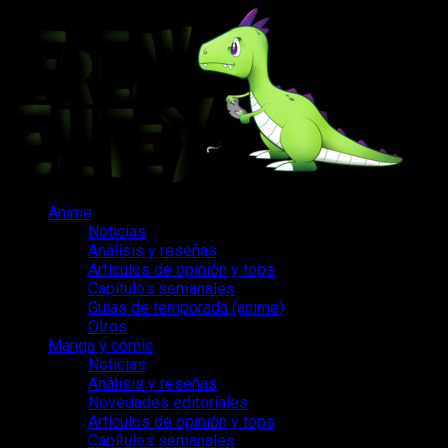
Saltar
al
contenido
Menú
Anime
principal
Noticias
Análisis y reseñas
Artículos de opinión y tops
Capítulos semanales
Guías de temporada (anime)
Otros
Manga y cómic
Noticias
Análisis y reseñas
Novedades editoriales
Artículos de opinión y tops
Capítulos semanales