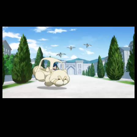
personajes en esta etapa de la historia.
Una franquicia que sigue creciendo
Ascendance of a Bookworm
nació como una serie de novelas
ligeras escritas por Miya Kazuki y pronto se convirtió en una
de las propuestas de fantasía más queridas dentro del
género isekai. Su premisa, centrada en una amante de los
libros que renace en un mundo donde estos son
extremadamente raros, ha destacado siempre por su mezcla