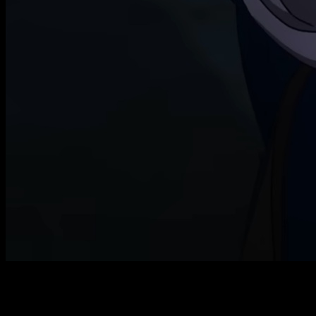
La esperada continuación del anime basado en las novelas
de Miya Kazuki sigue calentando motores antes de su
estreno. Así pues,
Ascendance of a Bookworm
temporada