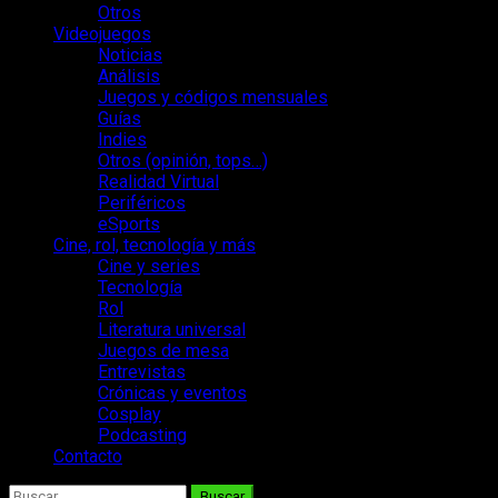
Otros
Videojuegos
Noticias
Análisis
Juegos y códigos mensuales
Guías
Indies
Otros (opinión, tops…)
Realidad Virtual
Periféricos
eSports
Cine, rol, tecnología y más
Cine y series
Tecnología
Rol
Literatura universal
Juegos de mesa
Entrevistas
Crónicas y eventos
Cosplay
Podcasting
Contacto
Buscar: