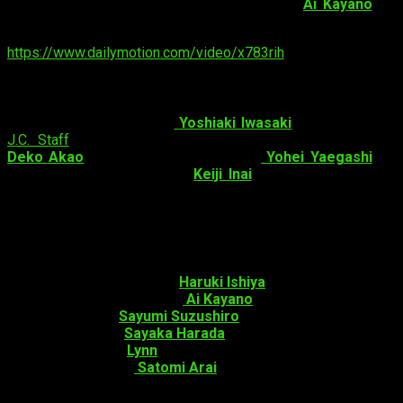
continuación. El
ending
será interpretado por
Ai Kayano
. La
transmisión comienza en
julio de 2019
.
https://www.dailymotion.com/video/x783rih
Staff
El anime será dirigido por
Yoshiaki Iwasaki
junto al estudio
J.C. Staff
. La composición de la serie será realizada por
Deko Akao
y el diseño de personajes
Yohei Yaegashi
. La
música será compuesta por
Keiji Inai
y el
ending
, como se
anunció anteriormente, será interpretado por
Ai Kayano
.
Reparto de
Tsūjou Kōgeki ga Zentai Kōgeki de
ni Kai Kōgeki no Okā-san wa Suki Desuka
Masato Osuki
como
Haruki Ishiya
Mamako Osuki
como
Ai Kayano
Wise
como
Sayumi Suzushiro
Porta
como
Sayaka Harada
Medhi
como
Lynn
Shirase
como
Satomi Arai
Sinopsis