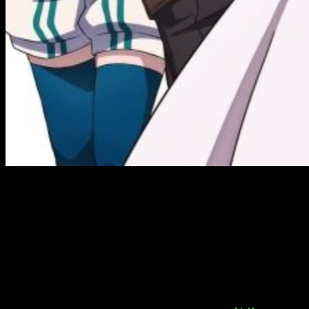
Tsūjou Kōgeki ga Zentai Kōgeki de ni Kai Kōgeki no Okā-
san wa Suki Desuka?
(
Do You Love Your Mom and Her Two-
Hit Multi-Target Attacks?
) muestra
imagen promocional
. Es
la misma que tenéis al comienzo de la entrada.
¡Un
isekai
algo distinto!
Aparte de la imagen promocional, el anime ha protagonizado
la emisión de un nuevo tráiler. Os dejaremos el susodicho a