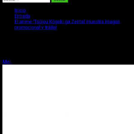
Inicio
Entrada
El anime ‘Tsūjou Kōgeki ga Zentai’ muestra imagen
promocional y tráiler
El anime ‘Tsūjou Kōgeki ga Zentai’
muestra imagen promocional y tráiler
Mei
13 de mayo, 2019
2 minutos de lectura