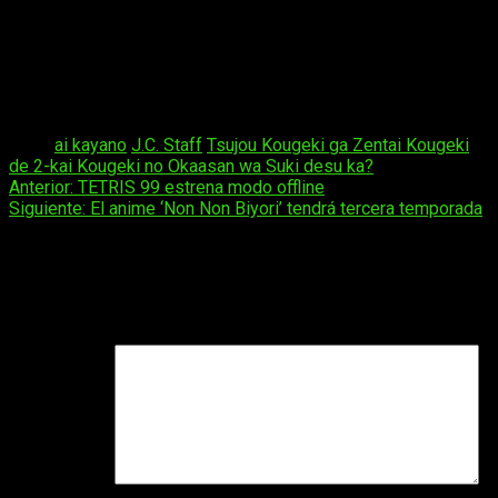
Un niño adolescente es teletransportado a un
mundo de fantasía estilo RPG… con su madre,
que resulta ser un miembro de la partida
extremadamente poderoso.
Tags:
ai kayano
J.C. Staff
Tsujou Kougeki ga Zentai Kougeki
de 2-kai Kougeki no Okaasan wa Suki desu ka?
Navegación
Anterior:
TETRIS 99 estrena modo offline
Siguiente:
El anime ‘Non Non Biyori’ tendrá tercera temporada
de
entradas
Deja una respuesta
Tu dirección de correo electrónico no será publicada.
Los
campos obligatorios están marcados con
*
Comentario
*