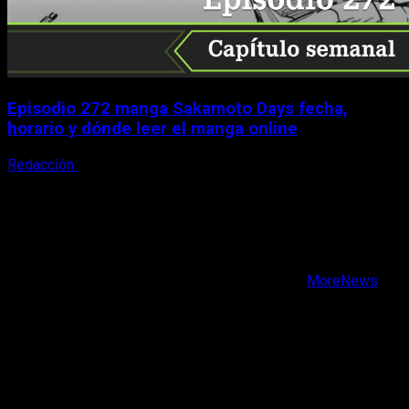
Episodio 272 manga Sakamoto Days fecha,
horario y dónde leer el manga online
Redacción
9 de agosto, 2026
X
Facebook
Instagram
Youtube
Copyright © Todos los derechos reservados.
|
MoreNews
por AF themes.