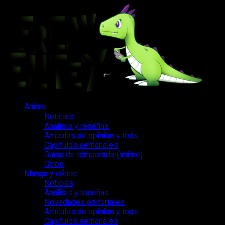
Saltar
al
contenido
Menú
Anime
principal
Noticias
Análisis y reseñas
Artículos de opinión y tops
Capítulos semanales
Guías de temporada (anime)
Otros
Manga y cómic
Noticias
Análisis y reseñas
Novedades editoriales
Artículos de opinión y tops
Capítulos semanales