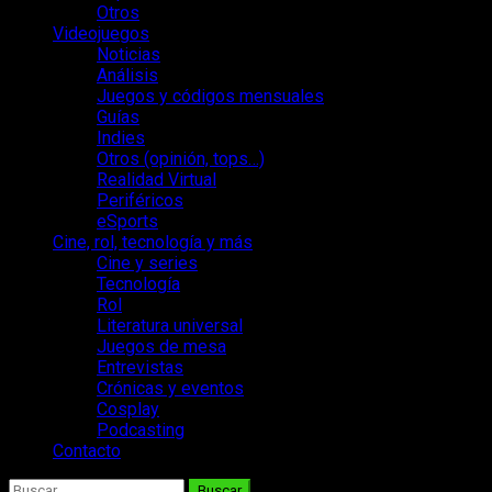
Otros
Videojuegos
Noticias
Análisis
Juegos y códigos mensuales
Guías
Indies
Otros (opinión, tops…)
Realidad Virtual
Periféricos
eSports
Cine, rol, tecnología y más
Cine y series
Tecnología
Rol
Literatura universal
Juegos de mesa
Entrevistas
Crónicas y eventos
Cosplay
Podcasting
Contacto
Buscar: