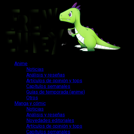
Saltar
al
contenido
Menú
Anime
principal
Noticias
Análisis y reseñas
Artículos de opinión y tops
Capítulos semanales
Guías de temporada (anime)
Otros
Manga y cómic
Noticias
Análisis y reseñas
Novedades editoriales
Artículos de opinión y tops
Capítulos semanales