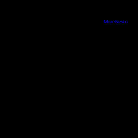
Instagram
Youtube
Copyright © Todos los derechos reservados.
|
MoreNews
por AF themes.